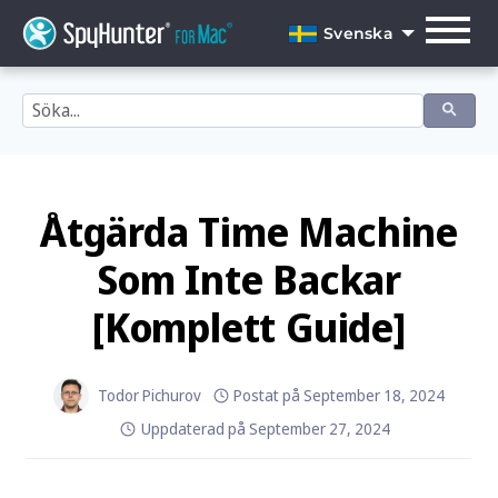
Skip
to
Svenska
content
English
Dansk
Deutsch
Español
Åtgärda Time Machine
Français
Som Inte Backar
Italiano
[Komplett Guide]
Nederlands
Norsk
Todor Pichurov
Postat på
September 18, 2024
Uppdaterad på
September 27, 2024
Português
Svenska