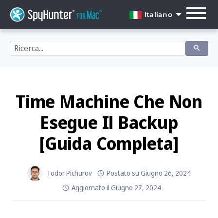
Skip
to
Italiano
content
English
Dansk
Deutsch
Español
Time Machine Che Non
Français
Esegue Il Backup
Italiano
[Guida Completa]
Nederlands
Norsk
Todor Pichurov
Postato su
Giugno 26, 2024
Aggiornato il
Giugno 27, 2024
Português
Svenska