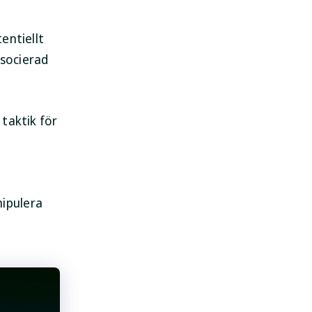
entiellt
socierad
taktik för
SpyHunter för Mac
Skydda din Mac idag!
LADDA NER
ipulera