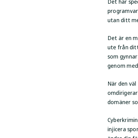
Det här spe
programvara
utan ditt m
Det är en me
ute från dit
som gynnar c
genom medfö
När den väl 
omdirigerar
domäner som
Cyberkrimin
injicera spo