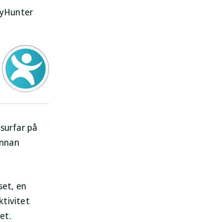
SpyHunter
 surfar på
annan
set, en
ktivitet
et.