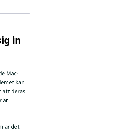
ig in
de Mac-
blemet kan
r att deras
r är
m är det