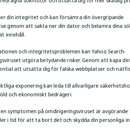
öredragna sökmotor och utsätta dig för mer skadlig p
er din integritet och kan försämra din övergripande
lse genom att sakta ner din dator och belamra dina sö
t innehåll.
tationen och integritetsproblemen kan Yahoo Search-
gsviruset utgöra betydande risker. Genom att kapa di
ntial att utsätta dig för falska webbplatser och nätfis
tliga exponering kan leda till allvarligare säkerhetshot
töld och ekonomiskt bedrägeri.
gen symptomen på omdirigeringsviruset är avgörande 
er i tid för att ta bort det och skydda din personliga 