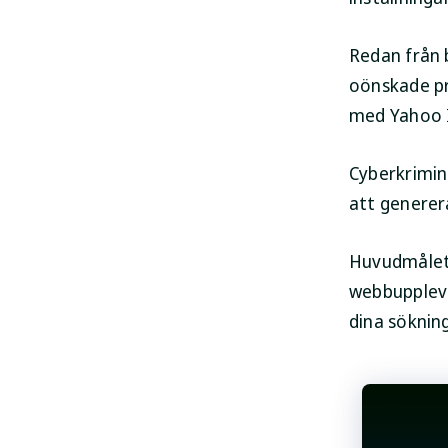
Redan från 
oönskade pr
med Yahoo I
Cyberkrimin
att generer
Huvudmålet 
webbuppleve
dina sökning