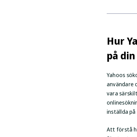
Hur Ya
på din
Yahoos sök
användare o
vara särski
onlinesöknin
inställda på
Att förstå 