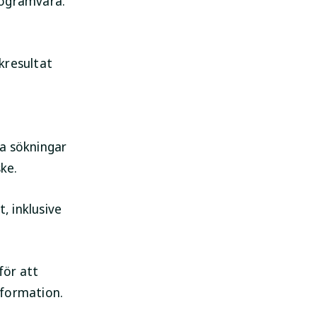
rogramvara.
kresultat
na sökningar
ke.
, inklusive
för att
information.