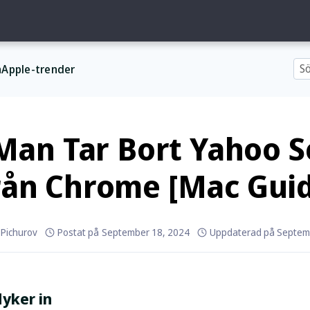
n
Apple-trender
Man Tar Bort Yahoo S
rån Chrome [Mac Gui
 Pichurov
Postat på
September 18, 2024
Uppdaterad på
Septem
dyker in