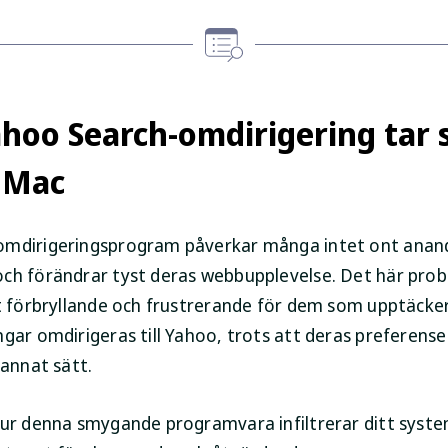
hoo Search-omdirigering tar s
 Mac
omdirigeringsprogram påverkar många intet ont anan
ch förändrar tyst deras webbupplevelse. Det här pro
lt förbryllande och frustrerande för dem som upptäcke
gar omdirigeras till Yahoo, trots att deras preferense
 annat sätt.
hur denna smygande programvara infiltrerar ditt syste