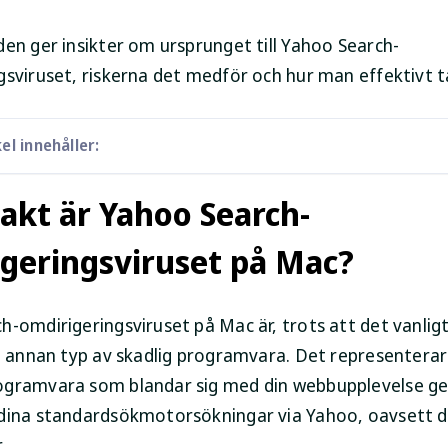
den ger insikter om ursprunget till Yahoo Search-
gsviruset, riskerna det medför och hur man effektivt t
el innehåller:
akt är Yahoo Search-
geringsviruset på Mac?
-omdirigeringsviruset på Mac är, trots att det vanligt
en annan typ av skadlig programvara. Det representera
ogramvara som blandar sig med din webbupplevelse g
dina standardsökmotorsökningar via Yahoo, oavsett d
.