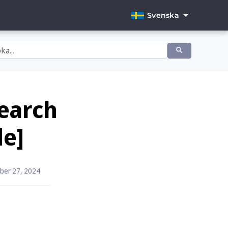
Svenska
English
Dansk
Deutsch
Español
earch
Français
de]
Italiano
Nederlands
ber 27, 2024
Norsk
Português
Svenska