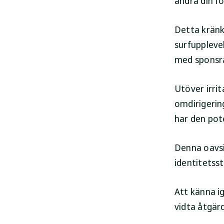
ändra din f
Detta kränk
surfuppleve
med sponsra
Utöver irri
omdirigerin
har den pote
Denna oavsik
identitetss
Att känna i
vidta åtgärd