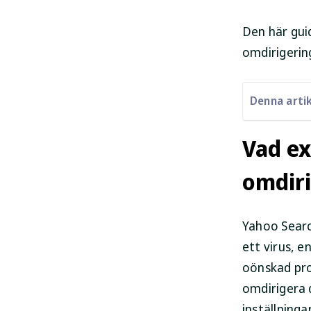
Den här gui
omdirigerin
Denna artik
Vad ex
omdiri
Yahoo Search
ett virus, 
oönskad pr
omdirigera 
inställningar