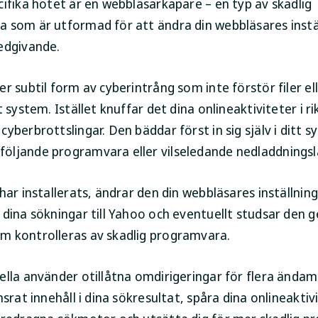
cifika hotet är en webbläsarkapare – en typ av skadlig
 som är utformad för att ändra din webbläsares instä
edgivande.
r subtil form av cyberintrång som inte förstör filer ell
t system. Istället knuffar det dina onlineaktiviteter i r
yberbrottslingar. Den bäddar först in sig själv i ditt s
ljande programvara eller vilseledande nedladdningsl
har installerats, ändrar den din webbläsares inställning
 dina sökningar till Yahoo och eventuellt studsar den
 kontrolleras av skadlig programvara.
ella använder otillåtna omdirigeringar för flera ändam
nsrat innehåll i dina sökresultat, spåra dina onlineaktivi