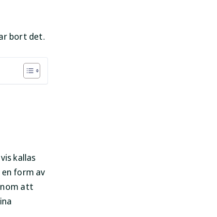
ar bort det.
vis kallas
r en form av
enom att
ina