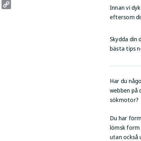
Threads
Innan vi dyk
Copy
eftersom din
Link
Skydda din 
bästa tips n
Har du någo
webben på di
sökmotor?
Du har förm
lömsk form 
utan också 