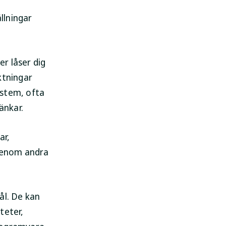
llningar
er låser dig
iktningar
ystem, ofta
änkar.
ar,
 genom andra
ål. De kan
teter,