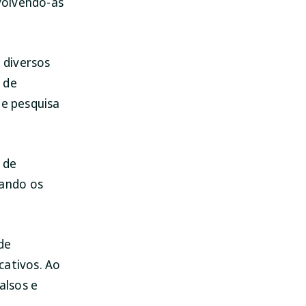
volvendo-as
 diversos
 de
de pesquisa
l de
gando os
de
cativos. Ao
alsos e