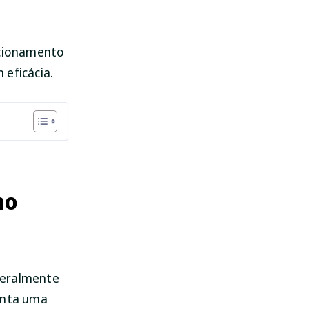
ecionamento
 eficácia.
no
geralmente
senta uma