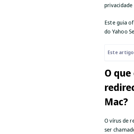
privacidade
Este guia o
do Yahoo Se
Este artig
O que 
redire
Mac?
O vírus de 
ser chamado