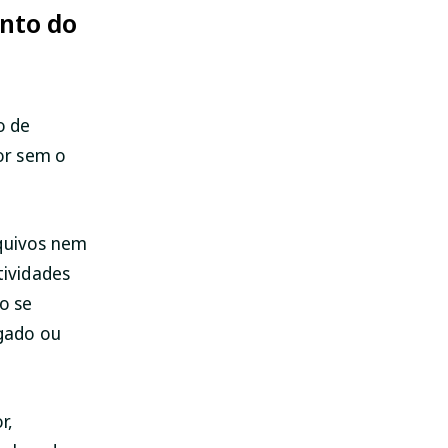
nto do
o de
or sem o
rquivos nem
tividades
o se
gado ou
r,