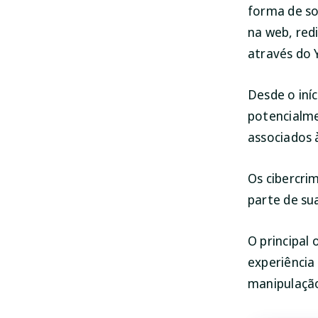
forma de so
na web, red
através do 
Desde o iní
potencialme
associados 
Os cibercr
parte de sua
O principal
experiência
manipulação