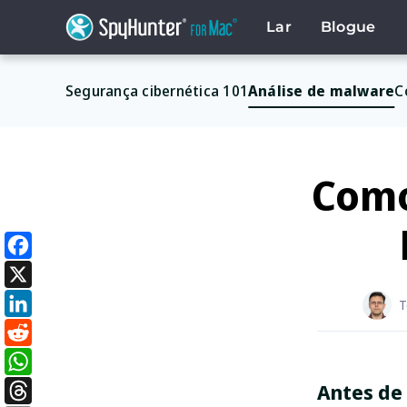
Skip
to
Lar
Blogue
content
Segurança cibernética 101
Análise de malware
C
Como
Facebook
X
T
LinkedIn
Reddit
Antes de
WhatsApp