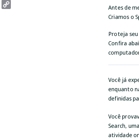
Threads
Antes de me
Copy
Criamos o S
Link
Proteja se
Confira aba
computador
Você já ex
enquanto na
definidas p
Você provav
Search, uma
atividade o