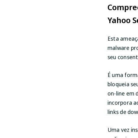
Compree
Yahoo S
Esta ameaça
malware pro
seu consen
É uma forma
bloqueia seu
on-line em 
incorpora a
links de do
Uma vez ins