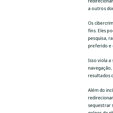
redireciona
a outros do
Os cibercri
fins. Eles 
pesquisa, r
preferido e
Isso viola a
navegação, 
resultados 
Além do inc
redireciona
sequestrar s
golpes de ph