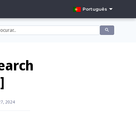
Português
English
Dansk
Deutsch
Español
earch
Français
]
Italiano
Nederlands
27, 2024
Norsk
Português
Svenska