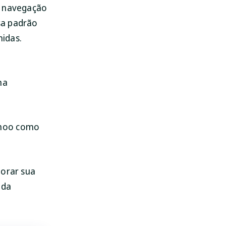
e navegação
sa padrão
idas.
ma
SpyHunter para Mac
Proteja seu Mac hoje!
ahoo como
BAIXAR
horar sua
 da