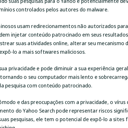
ndo suas pesquisas para o Yahoo e potencialmente de
mínios controlados pelos autores do malware.
minosos usam redirecionamentos não autorizados para
podem injetar conteúdo patrocinado em seus resultados
astrear suas atividades online, alterar seu mecanismo 
 expô-lo a mais softwares maliciosos.
 sua privacidade e pode diminuir a sua experiência gera
tornando o seu computador mais lento e sobrecarre
da pesquisa com conteúdo patrocinado.
ômodo e das preocupações com a privacidade, o vírus 
mento do Yahoo Search pode representar riscos signifi
uas pesquisas, ele tem o potencial de expô-lo a sites f
ishing.