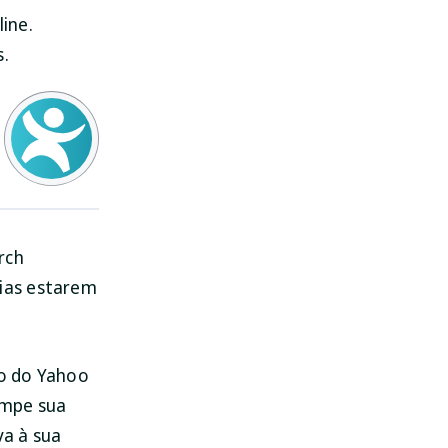
ine.
s.
rch
ias estarem
to do Yahoo
ompe sua
va à sua