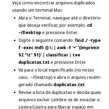
Veja como encontrar arquivos duplicados
usando um terminal Mac:
Abra o Terminal, navegue até o diretório
que deseja verificar, por exemplo,
cd
~/Desktop
e pressione Enter.
Digite o seguinte comando:
find ./ -type
f -exec md5 {} \; | awk -F ‘=’ ‘{imprimir
$2 “\t” $1}’ | classificar | tee
duplicatas.txt
e pressione Enter.
Vá para o local especificado (no nosso
caso, ~/Desktop) e abra o arquivo recém-
gerado chamado
duplicatas.txt
.
Revise a lista de duplicatas e decida quais
arquivos excluir. Lembre-se de esvaziar a
Lixeira/Lixeira para liberar espaço em