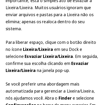
importante, está o simples ato de esvaziar a
Lixeira/Lixeira. Muitos usuários ignoram que
enviar arquivos e pastas para a Lixeira não os
elimina; apenas os realoca dentro do seu
sistema.
Para liberar espaço, clique com o botão direito
no ícone
Lixeira/Lixeira
em seu Dock e
selecione
Esvaziar Lixeira/Lixeira
. Em seguida,
confirme sua escolha clicando em
Esvaziar
Lixeira/Lixeira
na janela pop-up.
Se você preferir uma abordagem mais
automatizada para gerenciar a Lixeira/Lixeira,
nós ajudamos você. Abra o
Finder
e selecione
Configurações
na barra de menu superior. Em