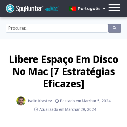
Skip
to
Português
content
English
Dansk
Deutsch
Español
Libere Espaço Em Disco
Français
No Mac [7 Estratégias
Italiano
Eficazes]
Nederlands
Norsk
Ivelin Krastev
Postado em
Marchar 5, 2024
Atualizado em
Marchar 29, 2024
Português
Svenska