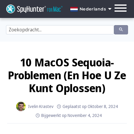
Skip
to
Nederlands
content
English
Dansk
Deutsch
Español
10 MacOS Sequoia-
Français
Problemen (En Hoe U Ze
Italiano
Kunt Oplossen)
Nederlands
Norsk
Ivelin Krastev
Geplaatst op
Oktober 8, 2024
Bijgewerkt op
November 4, 2024
Português
Svenska