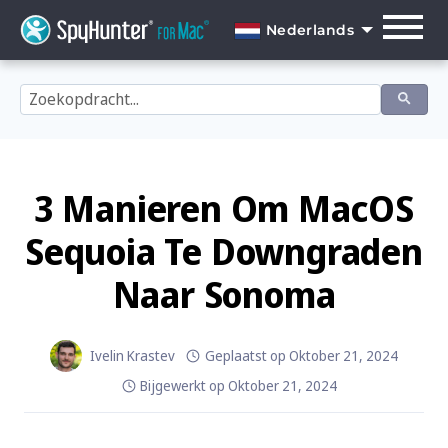
Skip
to
Nederlands
content
English
Dansk
Deutsch
Español
3 Manieren Om MacOS
Français
Sequoia Te Downgraden
Italiano
Naar Sonoma
Nederlands
Norsk
Ivelin Krastev
Geplaatst op
Oktober 21, 2024
Bijgewerkt op
Oktober 21, 2024
Português
Svenska