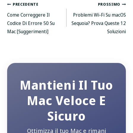
Posta
PRECEDENTE
PROSSIMO
Come Correggere Il
Problemi Wi-Fi Su macOS
navigazione
Codice Di Errore 50 Su
Sequoia? Prova Queste 12
Mac [Suggerimenti]
Soluzioni
Mantieni Il Tuo
Mac Veloce E
Sicuro
Ottimizza il tuo Mac e rimani