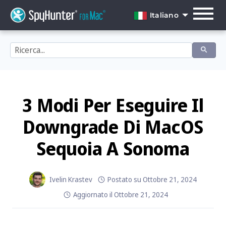
Skip
to
Italiano
content
English
Dansk
Deutsch
Español
3 Modi Per Eseguire Il
Français
Downgrade Di MacOS
Italiano
Sequoia A Sonoma
Nederlands
Norsk
Ivelin Krastev
Postato su
Ottobre 21, 2024
Aggiornato il
Ottobre 21, 2024
Português
Svenska