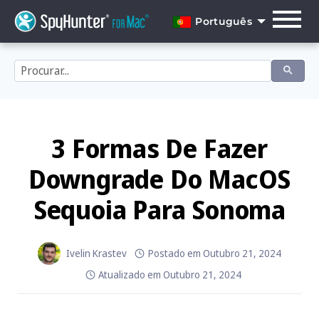
Skip
to
Português
content
English
Dansk
Deutsch
Español
3 Formas De Fazer
Français
Downgrade Do MacOS
Italiano
Sequoia Para Sonoma
Nederlands
Norsk
Ivelin Krastev
Postado em
Outubro 21, 2024
Atualizado em
Outubro 21, 2024
Português
Svenska