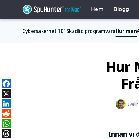
Skip
to
Hem
Blogg
content
Cybersäkerhet 101
Skadlig programvara
Hur man
Hur 
Fr
Facebook
X
Iveli
LinkedIn
Reddit
Innan vi 
WhatsApp