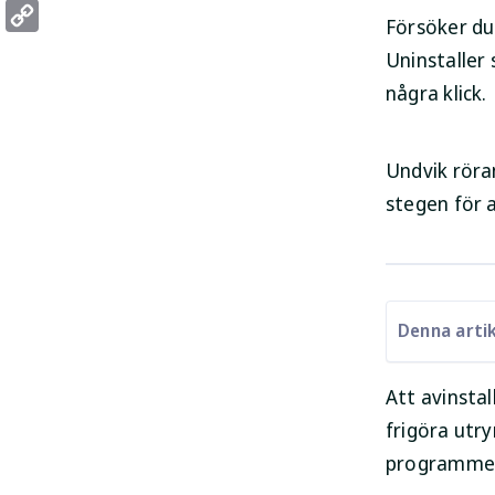
Threads
Försöker du
Copy
Uninstaller
Link
några klick.
Undvik röra
stegen för 
Denna artik
Att avinstal
frigöra utr
programme