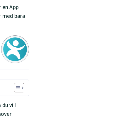
r en App
er med bara
du vill
höver