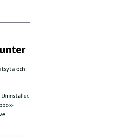
Hunter
etsyta och
Uninstaller.
opbox-
ive