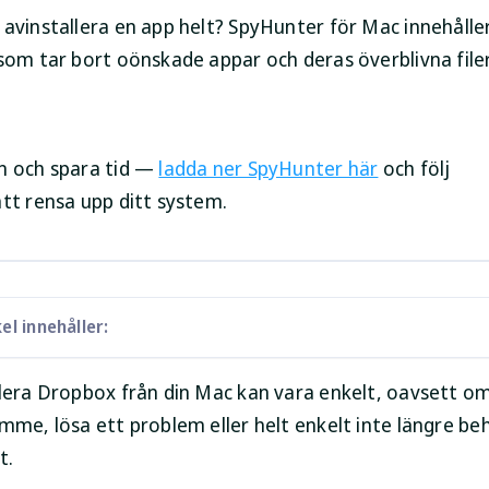
 avinstallera en app helt? SpyHunter för Mac innehålle
 som tar bort oönskade appar och deras överblivna fil
n och spara tid —
ladda ner SpyHunter här
och följ
att rensa upp ditt system.
el innehåller:
lera Dropbox från din Mac kan vara enkelt, oavsett om 
ymme, lösa ett problem eller helt enkelt inte längre be
t.