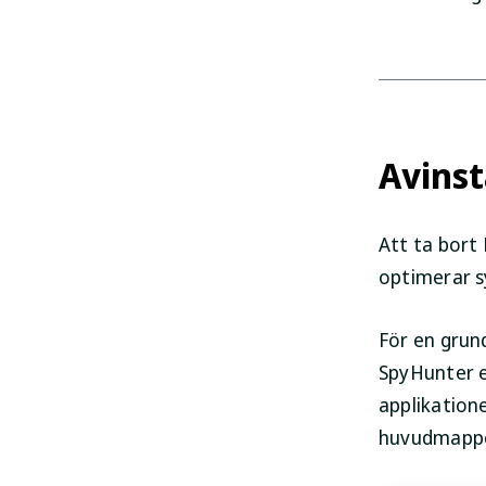
Avinst
Att ta bort
optimerar s
För en grun
SpyHunter ef
applikatione
huvudmappen