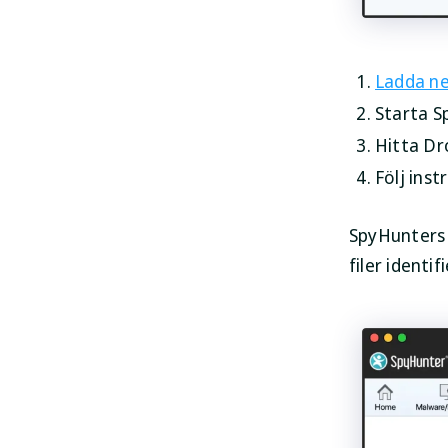
Ladda ne
Starta Sp
Hitta Dro
Följ ins
SpyHunters 
filer identif