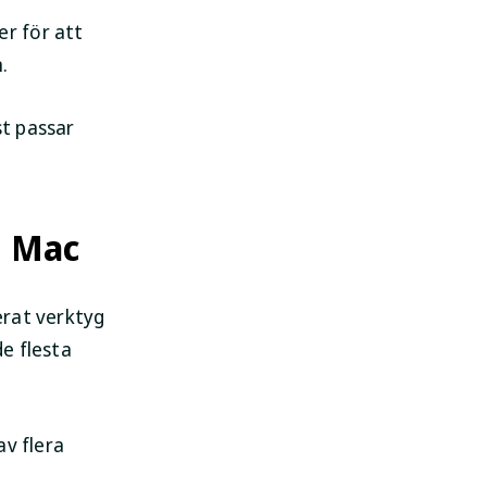
r för att
.
st passar
n Mac
erat verktyg
e flesta
av flera