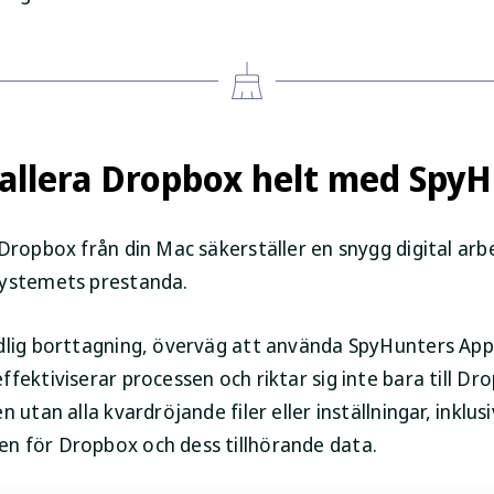
allera Dropbox helt med Spy
 Dropbox från din Mac säkerställer en snygg digital arb
ystemets prestanda.
dlig borttagning, överväg att använda SpyHunters App 
fektiviserar processen och riktar sig inte bara till Dr
n utan alla kvardröjande filer eller inställningar, inklus
 för Dropbox och dess tillhörande data.