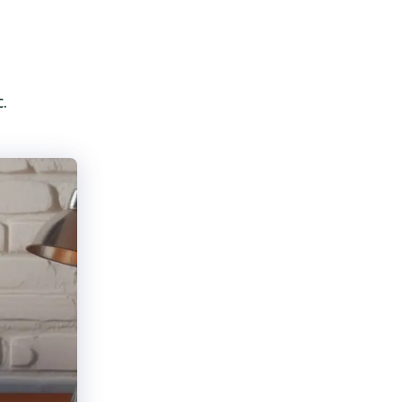
.
SpyHunter för Mac
Avinstallera appar med
lätthet!
LADDA NER