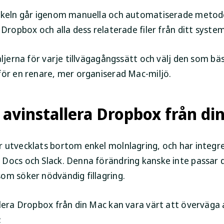
ikeln går igenom manuella och automatiserade metode
 Dropbox och alla dess relaterade filer från ditt system
aljerna för varje tillvägagångssätt och välj den som bä
för en renare, mer organiserad Mac-miljö.
 avinstallera Dropbox från di
 utvecklats bortom enkel molnlagring, och har integr
Docs och Slack. Denna förändring kanske inte passar d
om söker nödvändig fillagring.
llera Dropbox från din Mac kan vara värt att överväga 
: