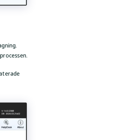
agning.
sprocessen.
laterade