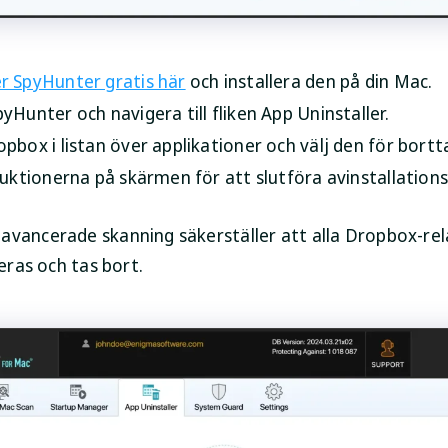
r SpyHunter gratis här
och installera den på din Mac.
yHunter och navigera till fliken App Uninstaller.
pbox i listan över applikationer och välj den för bortt
truktionerna på skärmen för att slutföra avinstallation
avancerade skanning säkerställer att alla Dropbox-re
ieras och tas bort.