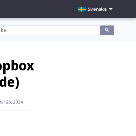
Svenska
English
Dansk
Deutsch
Español
opbox
Français
de)
Italiano
Nederlands
er 26, 2024
Norsk
Português
Svenska