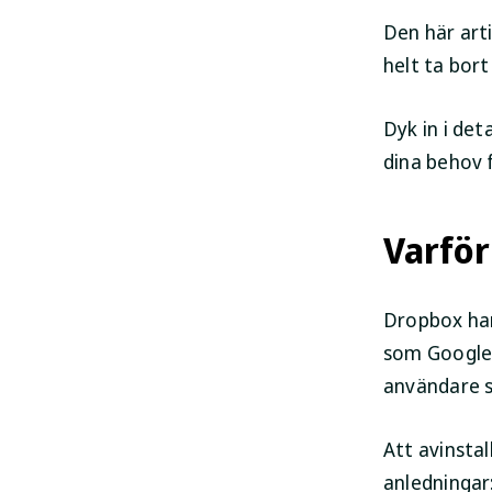
Den här art
helt ta bort
Dyk in i det
dina behov 
Varför
Dropbox har
som Google 
användare s
Att avinsta
anledningar