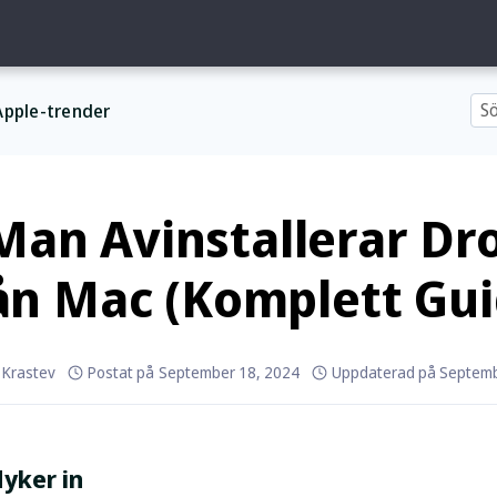
Apple-trender
Man Avinstallerar Dr
ån Mac (Komplett Gui
n Krastev
Postat på
September 18, 2024
Uppdaterad på
Septemb
dyker in