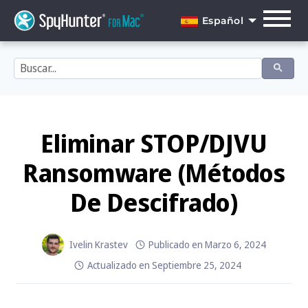
Skip
to
Español
content
English
Dansk
Deutsch
Español
Eliminar STOP/DJVU
Français
Ransomware (Métodos
Italiano
De Descifrado)
Nederlands
Norsk
Ivelin Krastev
Publicado en
Marzo 6, 2024
Actualizado en
Septiembre 25, 2024
Português
Svenska