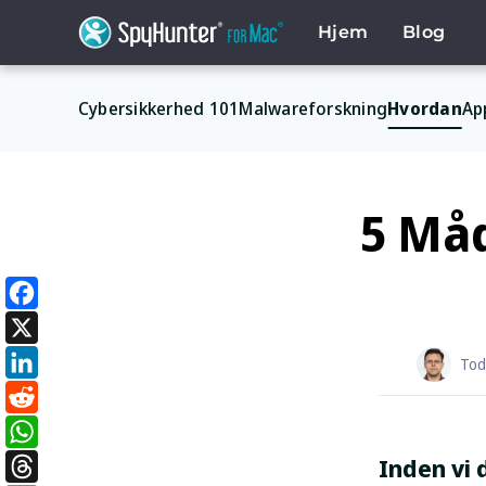
Skip
to
Hjem
Blog
content
Cybersikkerhed 101
Malwareforskning
Hvordan
Ap
5 Måd
Facebook
X
Tod
LinkedIn
Reddit
Inden vi 
WhatsApp