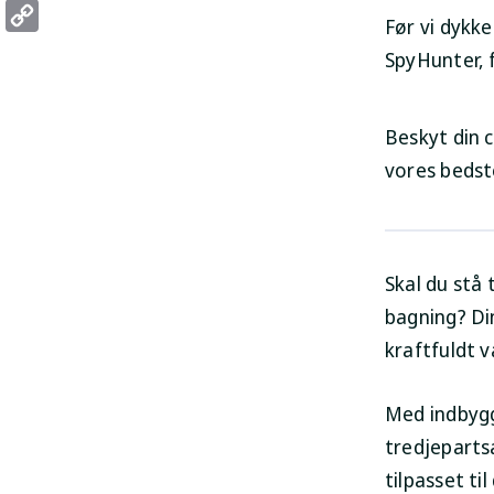
Threads
Før vi dykke
Copy
SpyHunter, f
Link
Beskyt din 
vores bedst
Skal du stå 
bagning? Din
kraftfuldt v
Med indbygg
tredjeparts
tilpasset til 