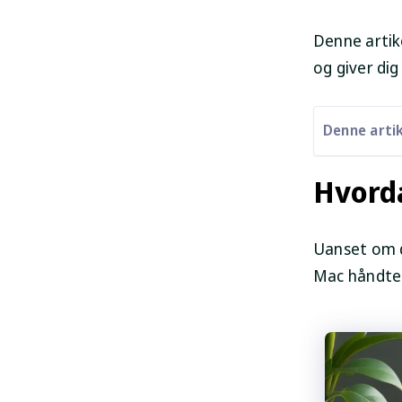
Denne artike
og giver dig
Denne artik
Hvorda
Uanset om du
Mac håndter