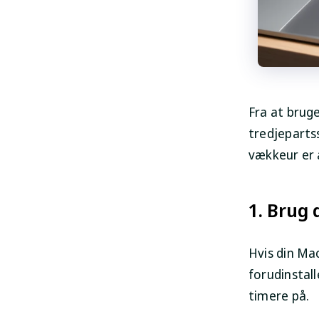
Fra at brug
tredjeparts
vækkeur er 
1. Brug
Hvis din Ma
forudinstall
timere på.