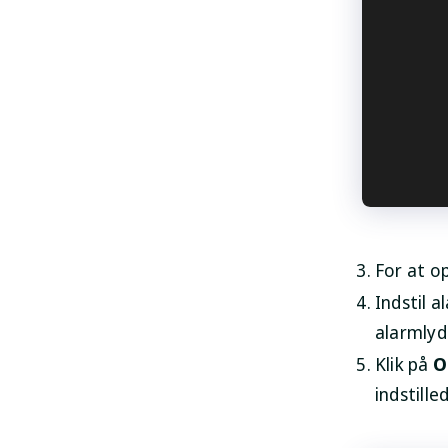
For at o
Indstil a
alarmlyd
Klik på
O
indstille