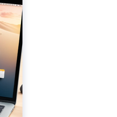
SpyHunter til Mac
Beskyt din Mac i dag!
HENT