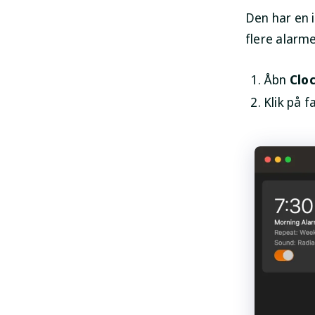
Den har en i
flere alarme
Åbn
Clo
Klik på 