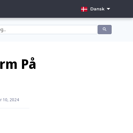
Dansk
English
Dansk
Deutsch
Español
arm På
Français
Italiano
Nederlands
r 10, 2024
Norsk
Português
Svenska