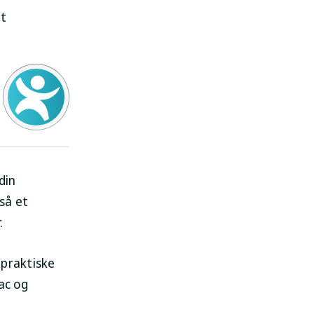
bt
din
så et
.
praktiske
ac og