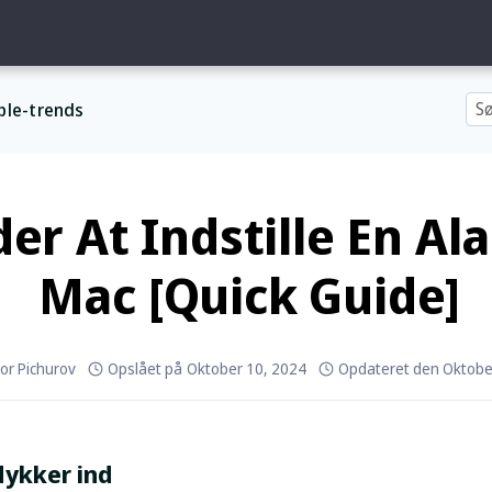
ple-trends
er At Indstille En Al
Mac [Quick Guide]
or Pichurov
Opslået på
Oktober 10, 2024
Opdateret den
Oktobe
dykker ind