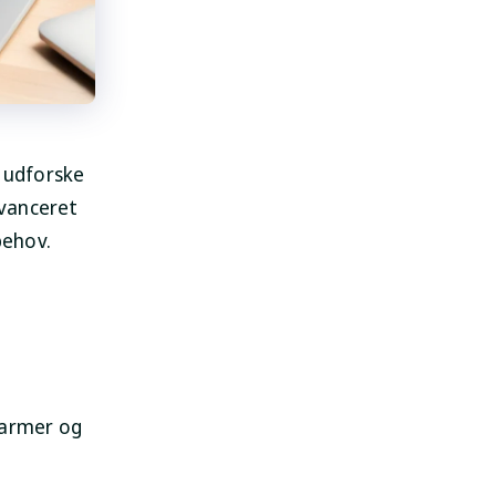
t udforske
avanceret
behov.
alarmer og