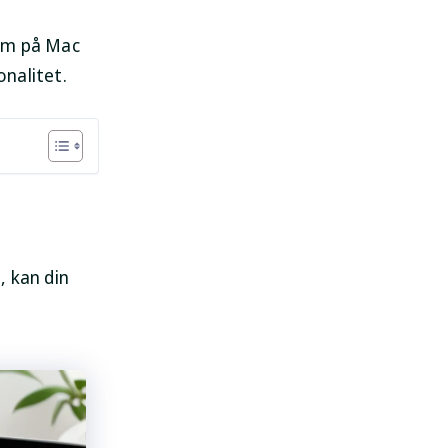
arm på Mac
onalitet.
, kan din