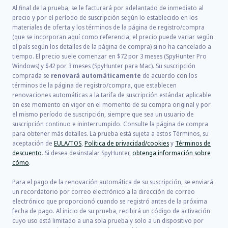
Al final de la prueba, se le facturará por adelantado de inmediato al
precio y por el período de suscripción según lo establecido en los
materiales de oferta y los términos de la página de registro/compra
(que se incorporan aquí como referencia; el precio puede variar según
el país según los detalles de la página de compra) si no ha cancelado a
tiempo. El precio suele comenzar en
$72
por
3
meses (SpyHunter Pro
Windows) y
$42
por
3
meses (SpyHunter para Mac). Su suscripción
comprada se
renovará automáticamente
de acuerdo con los
términos de la página de registro/compra, que establecen
renovaciones automáticas a la tarifa de suscripción estándar aplicable
en ese momento en vigor en el momento de su compra original y por
el mismo período de suscripción, siempre que sea un usuario de
suscripción continuo e ininterrumpido. Consulte la página de compra
para obtener más detalles. La prueba está sujeta a estos Términos, su
aceptación de
EULA/TOS
,
Política de privacidad/cookies
y
Términos de
descuento
. Si desea desinstalar SpyHunter,
obtenga información sobre
cómo
.
Para el pago de la renovación automática de su suscripción, se enviará
un recordatorio por correo electrónico a la dirección de correo
electrónico que proporcionó cuando se registró antes de la próxima
fecha de pago. Al inicio de su prueba, recibirá un código de activación
cuyo uso está limitado a una sola prueba y solo a un dispositivo por