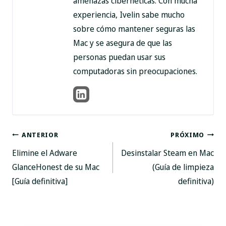
amenazas cibernéticas. Con mucha
experiencia, Ivelin sabe mucho
sobre cómo mantener seguras las
Mac y se asegura de que las
personas puedan usar sus
computadoras sin preocupaciones.
Mensaje
ANTERIOR
PRÓXIMO
Elimine el Adware
Desinstalar Steam en Mac
de
GlanceHonest de su Mac
(Guía de limpieza
[Guía definitiva]
definitiva)
navegación