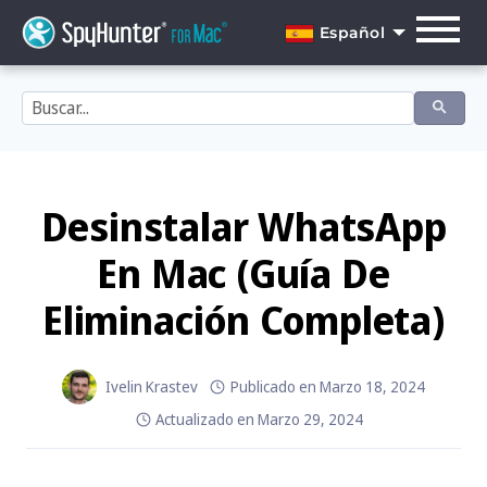
Skip
to
Español
content
English
Dansk
Deutsch
Español
Desinstalar WhatsApp
Français
En Mac (Guía De
Italiano
Eliminación Completa)
Nederlands
Norsk
Ivelin Krastev
Publicado en
Marzo 18, 2024
Actualizado en
Marzo 29, 2024
Português
Svenska