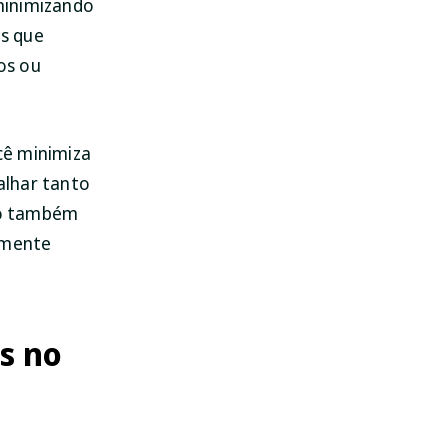
minimizando
es que
os ou
cê minimiza
balhar tanto
ção também
almente
s no