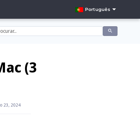
Português
English
Dansk
Deutsch
Español
Mac (3
Français
Italiano
Nederlands
o 23, 2024
Norsk
Português
Svenska