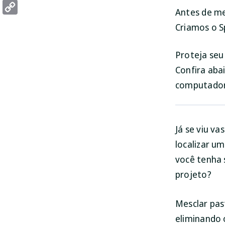
Threads
Antes de me
Copy
Criamos o S
Link
Proteja se
Confira aba
computador
Já se viu v
localizar u
você tenha 
projeto?
Mesclar pas
eliminando 