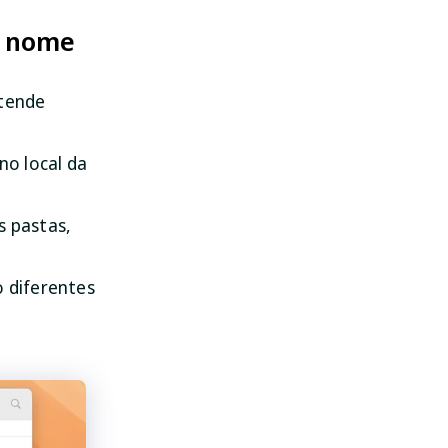
o nome
etende
no local da
 pastas,
o diferentes