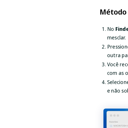
Método 
No
Find
mesclar.
Pression
outra pa
Você rec
com as 
Selecion
e não so