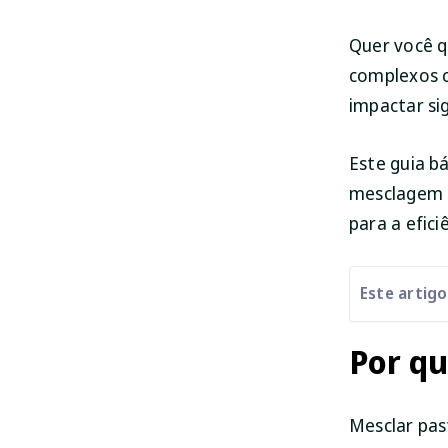
Quer você q
complexos c
impactar si
Este guia b
mesclagem d
para a efici
Este artig
Por q
Mesclar pas