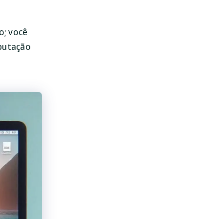
o; você
putação
SpyHunter para Mac
Proteja seu Mac hoje!
BAIXAR