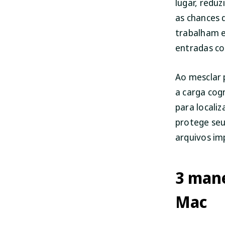
lugar, redu
as chances d
trabalham e
entradas co
Ao mesclar 
a carga cogn
para locali
protege seu
arquivos im
3 mane
Mac