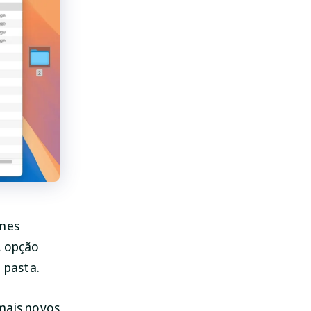
omes
A opção
 pasta.
 mais novos