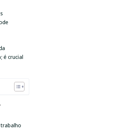
os
pode
 da
 é crucial
?
 trabalho