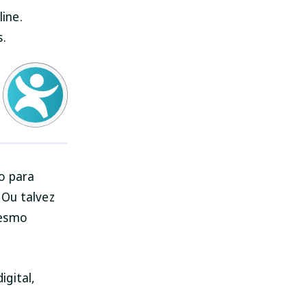
ine.
s.
o para
 Ou talvez
mesmo
igital,