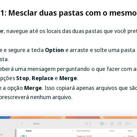
1: Mesclar duas pastas com o mesm
er
, navegue até os locais das duas pastas que você pr
e e segure a tecla
Option
e arraste e solte uma pasta 
sta.
eberá uma mensagem perguntando o que fazer com as
opções
Stop
,
Replace
e
Merge
.
e a opção
Merge
. Isso copiará apenas arquivos que sã
brescreverá nenhum arquivo.