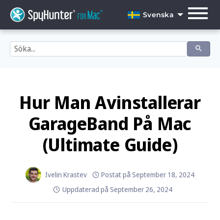
Skip
to
Svenska
content
English
Dansk
Deutsch
Español
Hur Man Avinstallerar
Français
GarageBand På Mac
Italiano
(Ultimate Guide)
Nederlands
Norsk
Ivelin Krastev
Postat på
September 18, 2024
Uppdaterad på
September 26, 2024
Português
Svenska