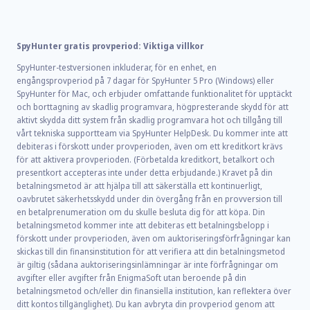
SpyHunter gratis provperiod: Viktiga villkor
SpyHunter-testversionen inkluderar, för en enhet, en
engångsprovperiod på 7 dagar för SpyHunter 5 Pro (Windows) eller
SpyHunter för Mac, och erbjuder omfattande funktionalitet för upptäckt
och borttagning av skadlig programvara, högpresterande skydd för att
aktivt skydda ditt system från skadlig programvara hot och tillgång till
vårt tekniska supportteam via SpyHunter HelpDesk. Du kommer inte att
debiteras i förskott under provperioden, även om ett kreditkort krävs
för att aktivera provperioden. (Förbetalda kreditkort, betalkort och
presentkort accepteras inte under detta erbjudande.) Kravet på din
betalningsmetod är att hjälpa till att säkerställa ett kontinuerligt,
oavbrutet säkerhetsskydd under din övergång från en provversion till
en betalprenumeration om du skulle besluta dig för att köpa. Din
betalningsmetod kommer inte att debiteras ett betalningsbelopp i
förskott under provperioden, även om auktoriseringsförfrågningar kan
skickas till din finansinstitution för att verifiera att din betalningsmetod
är giltig (sådana auktoriseringsinlämningar är inte förfrågningar om
avgifter eller avgifter från EnigmaSoft utan beroende på din
betalningsmetod och/eller din finansiella institution, kan reflektera över
ditt kontos tillgänglighet). Du kan avbryta din provperiod genom att