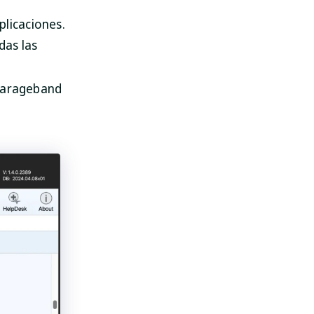
licaciones.
das las
 Garageband