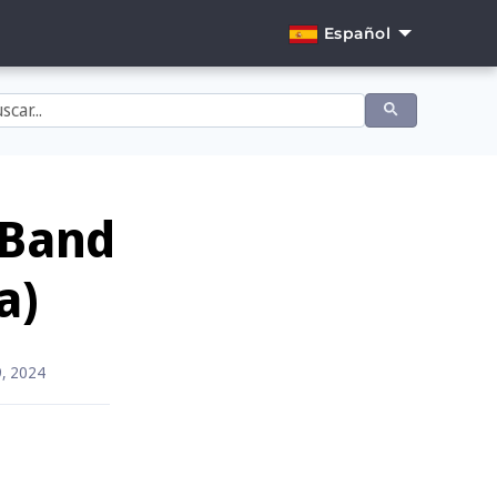
Español
English
Dansk
Deutsch
Español
eBand
Français
a)
Italiano
Nederlands
9, 2024
Norsk
Português
Svenska