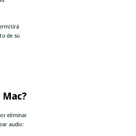
ermitirá
to de su
e Mac?
or eliminar
ear audio: