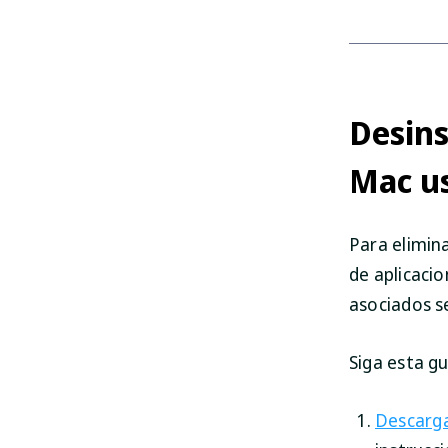
Desin
Mac u
Para elimin
de aplicacio
asociados s
Siga esta g
Descarga