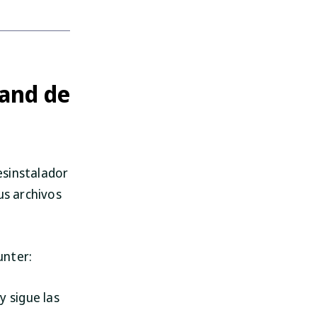
and de
esinstalador
us archivos
unter:
y sigue las