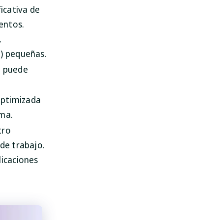
icativa de
entos.
,
D) pequeñas.
o puede
SpyHunter para Mac
optimizada
¡Desinstala aplicaciones
ema.
con facilidad!
tro
de trabajo.
DESCARGAR
licaciones