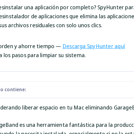
esinstalar una aplicación por completo? SpyHunter pa
esinstalador de aplicaciones que elimina las aplicacion
us archivos residuales con solo unos clics.
sorden y ahorre tiempo —
Descarga SpyHunter aquí
ga los pasos para limpiar su sistema.
lo contiene:
iderando liberar espacio en tu Mac eliminando Garag
ageBand es una herramienta fantástica para la producc
undo la necesita instalada, especialmente si no la est