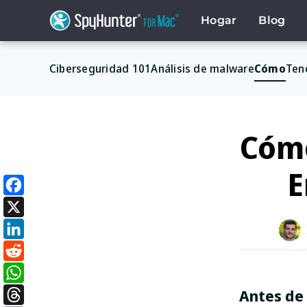
Skip
to
Hogar
Blog
content
Ciberseguridad 101
Análisis de malware
Cómo
Ten
Cómo
E
Facebook
X
LinkedIn
Reddit
Antes de
WhatsApp