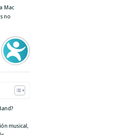
ra Mac
es no
eBand?
ión musical,
ás