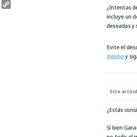
Threads
¿Intentas d
Copy
incluye un d
Link
deseadas y s
Evite el de
mismo
y si
Este artícu
¿Estás cons
Si bien Gar
no todo el m