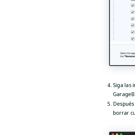
Siga las
GarageBa
Después 
borrar c