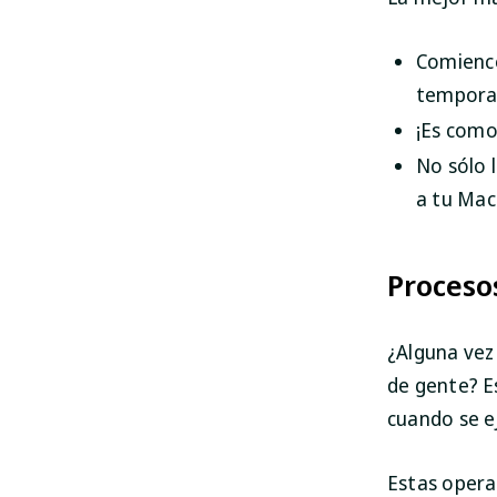
Comience
temporal
¡Es como
No sólo 
a tu Mac
Proceso
¿Alguna vez
de gente? Es
cuando se e
Estas opera