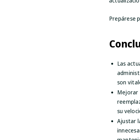
actualizaci
Prepárese p
Conclu
Las actu
administ
son vita
Mejorar 
reemplaz
su veloc
Ajustar 
innecesa
mantenie