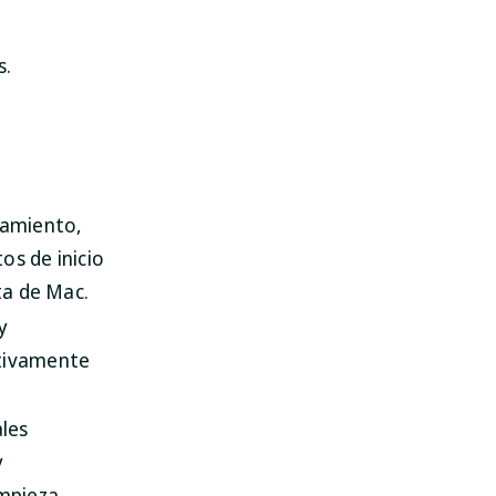
s.
namiento,
os de inicio
ta de Mac.
y
ativamente
ales
y
impieza