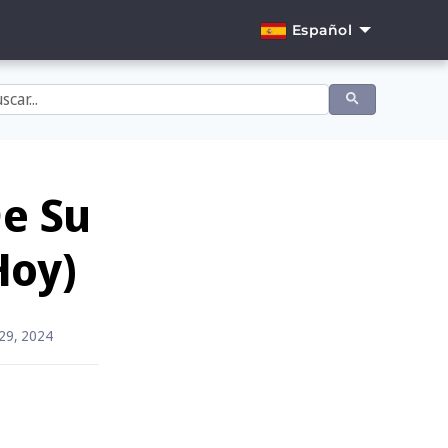
Español
English
Dansk
Deutsch
Español
De Su
Français
Hoy)
Italiano
Nederlands
29, 2024
Norsk
Português
Svenska