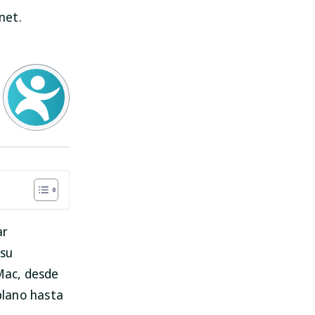
net.
ar
 su
 Mac, desde
plano hasta