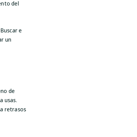
ento del
 Buscar e
ar un
eno de
a usas.
ca retrasos