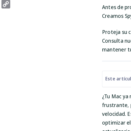
Threads
Antes de pr
Copy
Creamos Spy
Link
Proteja su
Consulta nu
mantener t
Este artícu
¿Tu Mac ya 
frustrante,
velocidad. 
optimizar e