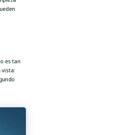
pueden
SpyHunter para Mac
o es tan
¡Acelera tu Mac ahora!
 vista:
egundo
DESCARGAR