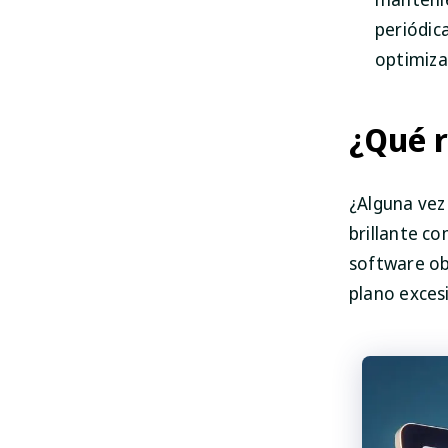
periódic
optimiza
¿Qué r
¿Alguna vez
brillante co
software ob
plano exces