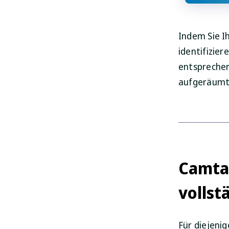
Indem Sie I
identifizier
entsprechen
aufgeräumt
Camtas
vollst
Für diejeni