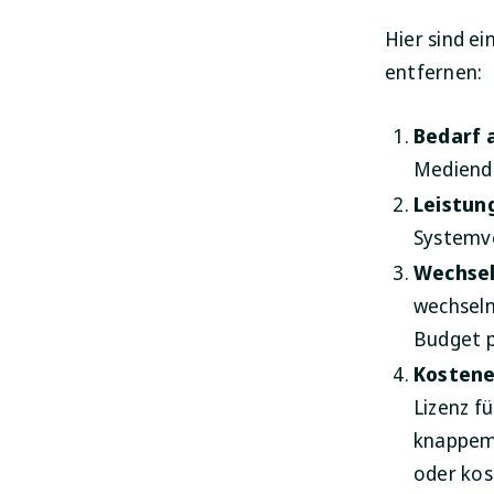
Hier sind e
entfernen:
Bedarf 
Medienda
Leistun
Systemv
Wechsel
wechseln
Budget p
Kostene
Lizenz f
knappem 
oder kos