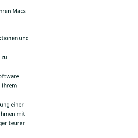
ihren Macs
ktionen und
 zu
SpyHunter für Mac
Apps ganz einfach
deinstallieren!
Software
r Ihrem
HERUNTERLADEN
tung einer
nehmen mit
er teurer