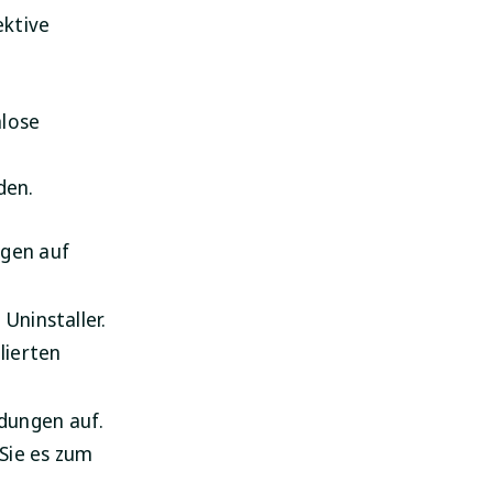
ektive
mlose
den.
ngen auf
Uninstaller.
lierten
dungen auf.
 Sie es zum