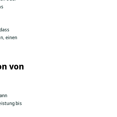
as
 dass
n, einen
on von
kann
istung bis