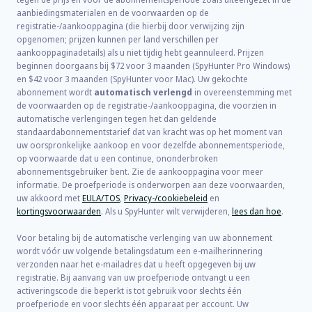
aanbiedingsmaterialen en de voorwaarden op de
registratie-/aankooppagina (die hierbij door verwijzing zijn
opgenomen; prijzen kunnen per land verschillen per
aankooppaginadetails) als u niet tijdig hebt geannuleerd. Prijzen
beginnen doorgaans bij
$72
voor
3
maanden (SpyHunter Pro Windows)
en
$42
voor
3
maanden (SpyHunter voor Mac). Uw gekochte
abonnement wordt
automatisch verlengd
in overeenstemming met
de voorwaarden op de registratie-/aankooppagina, die voorzien in
automatische verlengingen tegen het dan geldende
standaardabonnementstarief dat van kracht was op het moment van
uw oorspronkelijke aankoop en voor dezelfde abonnementsperiode,
op voorwaarde dat u een continue, ononderbroken
abonnementsgebruiker bent. Zie de aankooppagina voor meer
informatie. De proefperiode is onderworpen aan deze voorwaarden,
uw akkoord met
EULA/TOS
,
Privacy-/cookiebeleid
en
kortingsvoorwaarden
. Als u SpyHunter wilt verwijderen,
lees dan hoe
.
Voor betaling bij de automatische verlenging van uw abonnement
wordt vóór uw volgende betalingsdatum een e-mailherinnering
verzonden naar het e-mailadres dat u heeft opgegeven bij uw
registratie. Bij aanvang van uw proefperiode ontvangt u een
activeringscode die beperkt is tot gebruik voor slechts één
proefperiode en voor slechts één apparaat per account. Uw