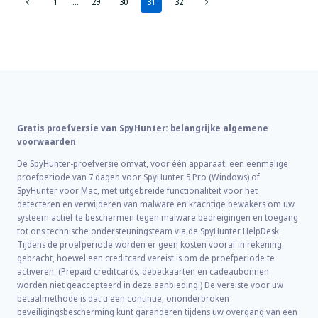
Paginanavigatie
Vorige
Volgende
1
…
29
30
31
32
bladzijde
bladzijde
Gratis proefversie van SpyHunter: belangrijke algemene
voorwaarden
De SpyHunter-proefversie omvat, voor één apparaat, een eenmalige
proefperiode van 7 dagen voor SpyHunter 5 Pro (Windows) of
SpyHunter voor Mac, met uitgebreide functionaliteit voor het
detecteren en verwijderen van malware en krachtige bewakers om uw
systeem actief te beschermen tegen malware bedreigingen en toegang
tot ons technische ondersteuningsteam via de SpyHunter HelpDesk.
Tijdens de proefperiode worden er geen kosten vooraf in rekening
gebracht, hoewel een creditcard vereist is om de proefperiode te
activeren. (Prepaid creditcards, debetkaarten en cadeaubonnen
worden niet geaccepteerd in deze aanbieding.) De vereiste voor uw
betaalmethode is dat u een continue, ononderbroken
beveiligingsbescherming kunt garanderen tijdens uw overgang van een