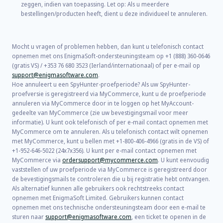
zeggen, indien van toepassing. Let op: Als u meerdere
bestellingen/producten heeft, dient u deze individueel te annuleren.
Mocht u vragen of problemen hebben, dan kunt u telefonisch contact
opnemen met ons EnigmaSoft-ondersteuningsteam op +1 (888) 360-0646
(gratis VS) / +353 76 680 3523 (Ierland/internationaal) of per e-mail op
support@enigmasoftware.com
.
Hoe annuleert u een SpyHunter-proefperiode? Als uw SpyHunter-
proefversie is geregistreerd via MyCommerce, kunt u de proefperiode
annuleren via MyCommerce door in te loggen op het MyAccount-
gedeelte van MyCommerce (zie uw bevestigingsmail voor meer
informatie). U kunt ook telefonisch of per e-mail contact opnemen met
MyCommerce om te annuleren. Als u telefonisch contact wilt opnemen
met MyCommerce, kunt u bellen met +1-800-406-4966 (gratis in de VS) of
+1-952-646-5022 (24x7x356). U kunt per e-mail contact opnemen met
MyCommerce via
ordersupport@mycommerce.com
. U kunt eenvoudig
vaststellen of uw proefperiode via MyCommerce is geregistreerd door
de bevestigingsmails te controleren die u bij registratie hebt ontvangen.
Als alternatief kunnen alle gebruikers ook rechtstreeks contact
opnemen met EnigmaSoft Limited. Gebruikers kunnen contact
opnemen met ons technische ondersteuningsteam door een e-mail te
sturen naar
support@enigmasoftware.com
, een ticket te openen in de