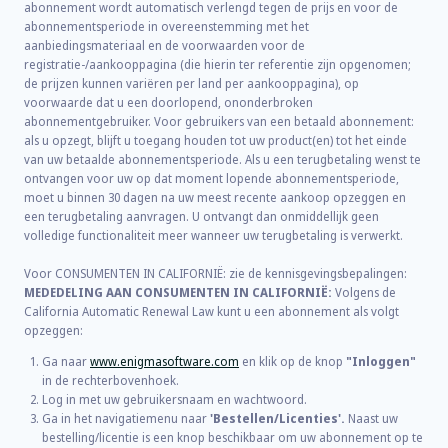
abonnement wordt automatisch verlengd tegen de prijs en voor de
abonnementsperiode in overeenstemming met het
aanbiedingsmateriaal en de voorwaarden voor de
registratie-/aankooppagina (die hierin ter referentie zijn opgenomen;
de prijzen kunnen variëren per land per aankooppagina), op
voorwaarde dat u een doorlopend, ononderbroken
abonnementgebruiker. Voor gebruikers van een betaald abonnement:
als u opzegt, blijft u toegang houden tot uw product(en) tot het einde
van uw betaalde abonnementsperiode. Als u een terugbetaling wenst te
ontvangen voor uw op dat moment lopende abonnementsperiode,
moet u binnen 30 dagen na uw meest recente aankoop opzeggen en
een terugbetaling aanvragen. U ontvangt dan onmiddellijk geen
volledige functionaliteit meer wanneer uw terugbetaling is verwerkt.
Voor CONSUMENTEN IN CALIFORNIË: zie de kennisgevingsbepalingen:
MEDEDELING AAN CONSUMENTEN IN CALIFORNIË:
Volgens de
California Automatic Renewal Law kunt u een abonnement als volgt
opzeggen:
Ga naar
www.enigmasoftware.com
en klik op de knop
"Inloggen"
in de rechterbovenhoek.
Log in met uw gebruikersnaam en wachtwoord.
Ga in het navigatiemenu naar
'Bestellen/Licenties'.
Naast uw
bestelling/licentie is een knop beschikbaar om uw abonnement op te