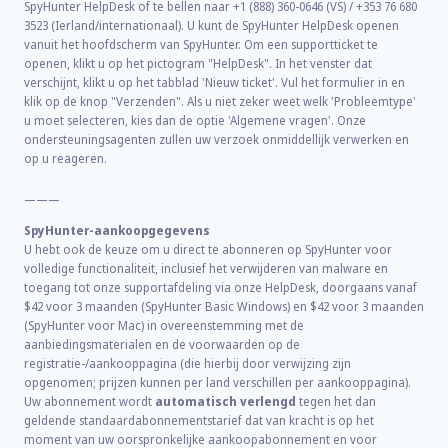
SpyHunter HelpDesk of te bellen naar +1 (888) 360-0646 (VS) / +353 76 680
3523 (Ierland/internationaal). U kunt de SpyHunter HelpDesk openen
vanuit het hoofdscherm van SpyHunter. Om een supportticket te
openen, klikt u op het pictogram "HelpDesk". In het venster dat
verschijnt, klikt u op het tabblad 'Nieuw ticket'. Vul het formulier in en
klik op de knop "Verzenden". Als u niet zeker weet welk 'Probleemtype'
u moet selecteren, kies dan de optie 'Algemene vragen'. Onze
ondersteuningsagenten zullen uw verzoek onmiddellijk verwerken en
op u reageren.
———
SpyHunter-aankoopgegevens
U hebt ook de keuze om u direct te abonneren op SpyHunter voor
volledige functionaliteit, inclusief het verwijderen van malware en
toegang tot onze supportafdeling via onze HelpDesk, doorgaans vanaf
$42
voor
3
maanden (SpyHunter Basic Windows) en
$42
voor
3
maanden
(SpyHunter voor Mac) in overeenstemming met de
aanbiedingsmaterialen en de voorwaarden op de
registratie-/aankooppagina (die hierbij door verwijzing zijn
opgenomen; prijzen kunnen per land verschillen per aankooppagina).
Uw abonnement wordt
automatisch verlengd
tegen het dan
geldende standaardabonnementstarief dat van kracht is op het
moment van uw oorspronkelijke aankoopabonnement en voor