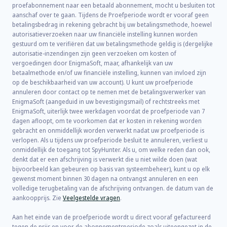
proefabonnement naar een betaald abonnement, mocht u besluiten tot
aanschaf over te gaan. Tijdens de Proefperiode wordt er vooraf geen
betalingsbedrag in rekening gebracht bij uw betalingsmethode, hoewel
autorisatieverzoeken naar uw financiële instelling kunnen worden
gestuurd om te verifiëren dat uw betalingsmethode geldig is (dergelijke
autorisatie-inzendingen zijn geen verzoeken om kosten of
vergoedingen door EnigmaSoft, maar, afhankelijk van uw
betaalmethode en/of uw financiële instelling, kunnen van invloed zijn
op de beschikbaarheid van uw account). U kunt uw proefperiode
annuleren door contact op te nemen met de betalingsverwerker van
EnigmaSoft (aangeduid in uw bevestigingsmail) of rechtstreeks met
EnigmaSoft, uiterlijk twee werkdagen voordat de proefperiode van 7
dagen afloopt, om te voorkomen dat er kosten in rekening worden
gebracht en onmiddellijk worden verwerkt nadat uw proefperiode is
verlopen. Als u tijdens uw proefperiode besluit te annuleren, verliest u
onmiddellijk de toegang tot SpyHunter. Als u, om welke reden dan ook,
denkt dat er een afschrijving is verwerkt die u niet wilde doen (wat
bijvoorbeeld kan gebeuren op basis van systeembeheer), kunt u op elk
gewenst moment binnen 30 dagen na ontvangst annuleren en een
volledige terugbetaling van de afschrijving ontvangen. de datum van de
aankoopprijs. Zie
Veelgestelde vragen
.
Aan het einde van de proefperiode wordt u direct vooraf gefactureerd
tegen de prijs en voor de abonnementsperiode zoals uiteengezet in de