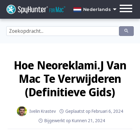
Skip
to
Nederlands
content
English
Dansk
Deutsch
Español
Hoe Neoreklami.J Van
Français
Mac Te Verwijderen
Italiano
(Definitieve Gids)
Nederlands
Norsk
Ivelin Krastev
Geplaatst op
Februari 6, 2024
Bijgewerkt op
Kunnen 21, 2024
Português
Svenska