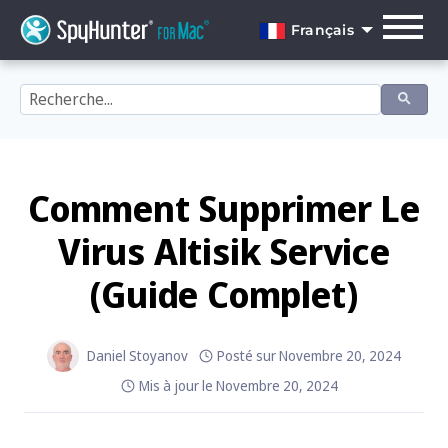
Skip
to
Français
content
English
Dansk
Deutsch
Español
Comment Supprimer Le
Français
Virus Altisik Service
Italiano
(Guide Complet)
Nederlands
Norsk
Daniel Stoyanov
Posté sur
Novembre 20, 2024
Mis à jour le
Novembre 20, 2024
Português
Svenska