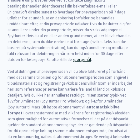
annullere din prøveperiode ved at kontakte EnigmaSofts
betalingsbehandler (identificeret i din bekræftelses-e-mail) eller
EnigmaSoft direkte senest to hverdage før prøveperioden på 7 dage
udløber for at undgå, at en debitering forfalder og behandles
umiddelbart efter, at din prøveperiode udløber. Hvis du beslutter dig for
at annullere under din prøveperiode, mister du straks adgangen til
SpyHunter. Hvis du af en eller anden grund mener, at der blev behandlet
en debitering, som du ikke ønskede at foretage (hvilket f.eks. kan ske
baseret på systemadministration), kan du også annullere og modtage
fuld refusion for debiteringen når som helst inden for 30 dage efter
datoen for købsgebyr. Se ofte stillede
spørgsmål
.
Ved afslutningen af prøveperioden vil du blive faktureret på forhånd
med det samme til prisen og for abonnementsperioden som angivet i
tilbudsmaterialet og registrerings-/købssidens vilkår (som er indarbejdet
heri som reference; priserne kan variere fra land til land pr. købsside
detaljer), hvis du ikke har annulleret rettidigt. Prisen starter typisk ved
$72
for
3
måneder (SpyHunter Pro Windows) og
$42
for
3
måneder
(SpyHunter til Mac). Dit købte abonnement vil
automatisk blive
fornyet
i overensstemmelse med vilkårene for registrering/købssiden,
som giver mulighed for automatiske fornyelser til det på det tidspunkt
gældende standard abonnementsgebyr, der er gældende på tidspunktet
for dit oprindelige køb og i samme abonnementsperiode, forudsat at
du en kontinuerlig, uafbrudt abonnementsbruger. Se venligst købssiden