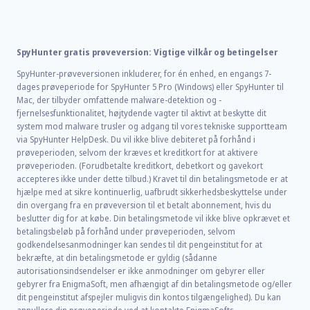
SpyHunter gratis prøveversion: Vigtige vilkår og betingelser
SpyHunter-prøveversionen inkluderer, for én enhed, en engangs 7-
dages prøveperiode for SpyHunter 5 Pro (Windows) eller SpyHunter til
Mac, der tilbyder omfattende malware-detektion og -
fjernelsesfunktionalitet, højtydende vagter til aktivt at beskytte dit
system mod malware trusler og adgang til vores tekniske supportteam
via SpyHunter HelpDesk. Du vil ikke blive debiteret på forhånd i
prøveperioden, selvom der kræves et kreditkort for at aktivere
prøveperioden. (Forudbetalte kreditkort, debetkort og gavekort
accepteres ikke under dette tilbud.) Kravet til din betalingsmetode er at
hjælpe med at sikre kontinuerlig, uafbrudt sikkerhedsbeskyttelse under
din overgang fra en prøveversion til et betalt abonnement, hvis du
beslutter dig for at købe. Din betalingsmetode vil ikke blive opkrævet et
betalingsbeløb på forhånd under prøveperioden, selvom
godkendelsesanmodninger kan sendes til dit pengeinstitut for at
bekræfte, at din betalingsmetode er gyldig (sådanne
autorisationsindsendelser er ikke anmodninger om gebyrer eller
gebyrer fra EnigmaSoft, men afhængigt af din betalingsmetode og/eller
dit pengeinstitut afspejler muligvis din kontos tilgængelighed). Du kan