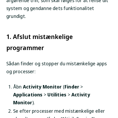
afgørende trin, som skal følges for at rense dit
system og gendanne dets funktionalitet
grundigt.
1. Afslut mistænkelige
programmer
Sådan finder og stopper du mistænkelige apps
og processer:
Åbn
Activity Monitor
(
Finder
>
Applications
>
Utilities
>
Activity
Monitor
).
Se efter processer med mistænkelige eller