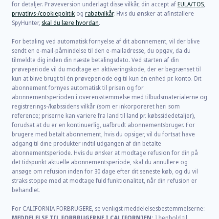
for detaljer. Prøveversion underlagt disse vilkår, din accept af
EULA/TOS
,
privatlivs-/cookiepolitik
og
rabatvilkår
. Hvis du ønsker at afinstallere
SpyHunter,
skal du lære hvordan
.
For betaling ved automatisk fornyelse af dit abonnement, vil der blive
sendt en e-mail-påmindelse til den e-mailadresse, du opgav, da du
tilmeldte dig inden din næste betalingsdato. Ved starten af din
prøveperiode vil du modtage en aktiveringskode, der er begrænset til
kun at blive brugt til én prøveperiode og til kun én enhed pr. konto. Dit
abonnement fornyes automatisk til prisen og for
abonnementsperioden i overensstemmelse med tilbudsmaterialerne og
registrerings-/købssidens vilkår (som er inkorporeret heri som
reference; priserne kan variere fra land til land pr. købssidedetaljer),
forudsat at du er en kontinuerlig, uafbrudt abonnementsbruger. For
brugere med betalt abonnement, hvis du opsiger, vil du fortsat have
adgang til dine produkter indtil udgangen af din betalte
abonnementsperiode. Hvis du ønsker at modtage refusion for din på
det tidspunkt aktuelle abonnementsperiode, skal du annullere og
ansøge om refusion inden for 30 dage efter dit seneste køb, og du vil
straks stoppe med at modtage fuld funktionalitet, når din refusion er
behandlet.
For CALIFORNIA FORBRUGERE, se venligst meddelelsesbestemmelserne:
MEDDELELSE TIL FORBRUGERNE I CALIFORNIEN:
I henhold til