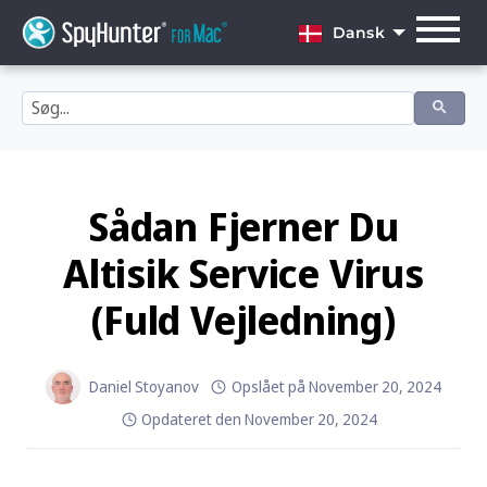
Skip
to
Dansk
content
English
Dansk
Deutsch
Español
Sådan Fjerner Du
Français
Altisik Service Virus
Italiano
(Fuld Vejledning)
Nederlands
Norsk
Daniel Stoyanov
Opslået på
November 20, 2024
Opdateret den
November 20, 2024
Português
Svenska