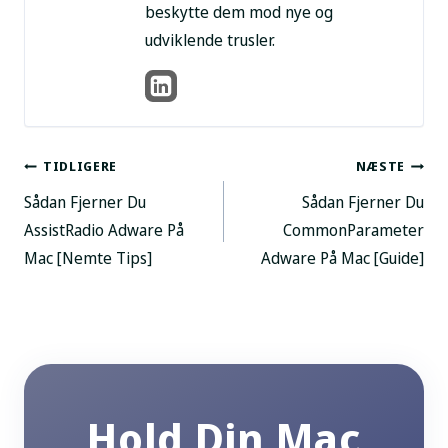
beskytte dem mod nye og
udviklende trusler.
Post
TIDLIGERE
NÆSTE
Sådan Fjerner Du
Sådan Fjerner Du
navigation
AssistRadio Adware På
CommonParameter
Mac [Nemte Tips]
Adware På Mac [Guide]
Hold Din Mac