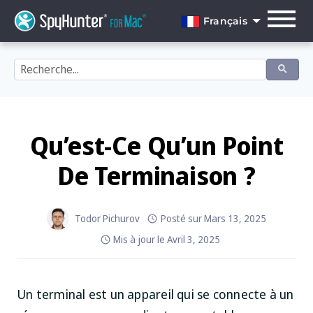
Skip
to
Français
content
English
Dansk
Deutsch
Español
Qu’est-Ce Qu’un Point
Français
De Terminaison ?
Italiano
Nederlands
Todor Pichurov
Posté sur
Mars 13, 2025
Mis à jour le
Avril 3, 2025
Norsk
Português
Un terminal est un appareil qui se connecte à un
Svenska