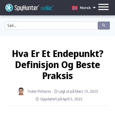
Skip
to
Norsk
content
English
Dansk
Deutsch
Español
Hva Er Et Endepunkt?
Français
Definisjon Og Beste
Italiano
Praksis
Nederlands
Norsk
Todor Pichurov
Lagt ut på
Mars 13, 2025
Oppdatert på
April 3, 2025
Português
Svenska