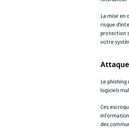
La mise en 
risque d’int
protection 
votre systè
Attaque
Le phishing 
logiciels mal
Ces escroque
informations
des communi