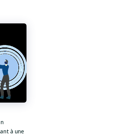
en
tant à une