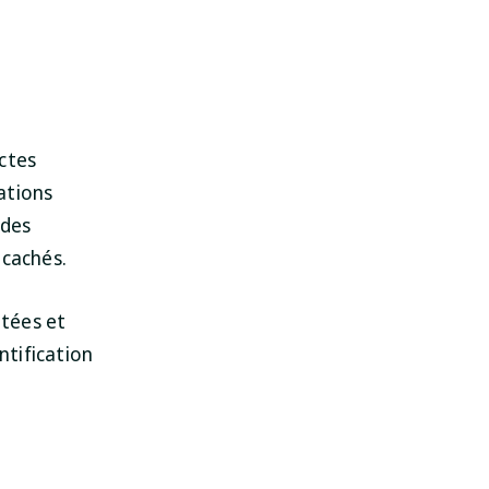
ectes
ations
 des
 cachés.
utées et
ntification