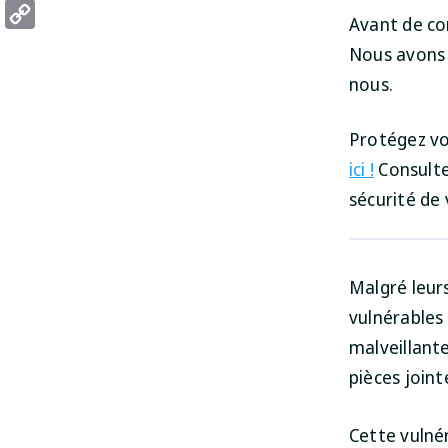
Threads
Avant de co
Copy
Nous avons 
Link
nous.
Protégez vo
ici !
Consulte
sécurité de 
Malgré leur
vulnérables 
malveillant
pièces joint
Cette vulnér