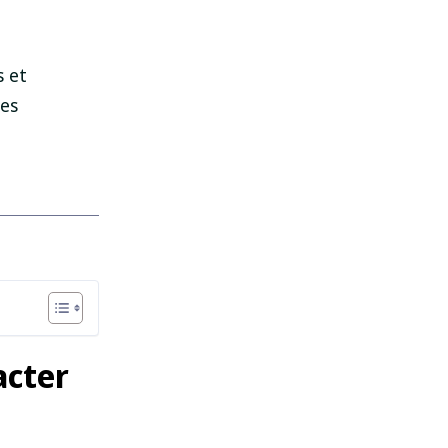
s et
ces
acter