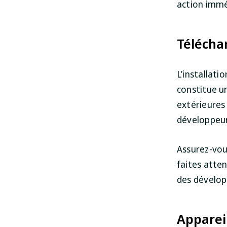
action imméd
Télécha
L’installati
constitue u
extérieures
développeur
Assurez-vous
faites atten
des développ
Apparei