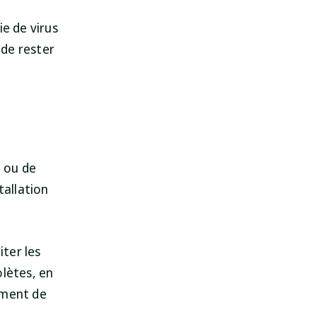
ie de virus
 de rester
SpyHunter pour Mac
Protégez votre Mac dès
t ou de
aujourd'hui !
tallation
TÉLÉCHARGER
iter les
olètes, en
ement de