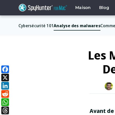
Skip
to
Maison
Blog
content
Cybersécurité 101
Analyse des malwares
Comme
Les 
De
Facebook
X
LinkedIn
Reddit
Avant de
WhatsApp