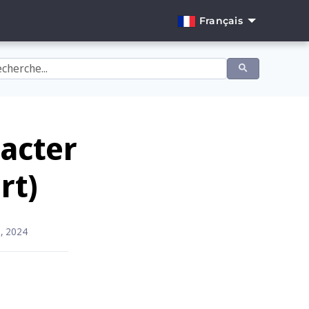
Français
English
Dansk
Deutsch
Español
racter
Français
rt)
Italiano
Nederlands
 2, 2024
Norsk
Português
Svenska