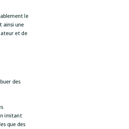
rablement le
t ainsi une
gateur et de
ibuer des
es
en imitant
les que des