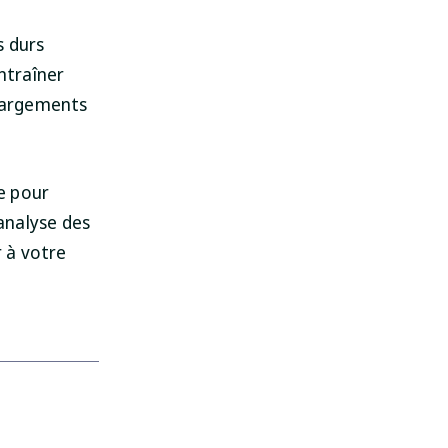
s durs
ntraîner
chargements
e pour
’analyse des
r à votre