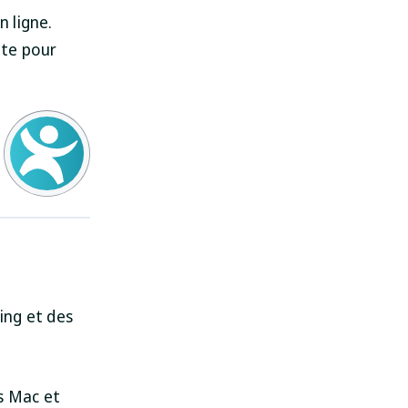
 ligne.
nte pour
r
ing et des
es Mac et