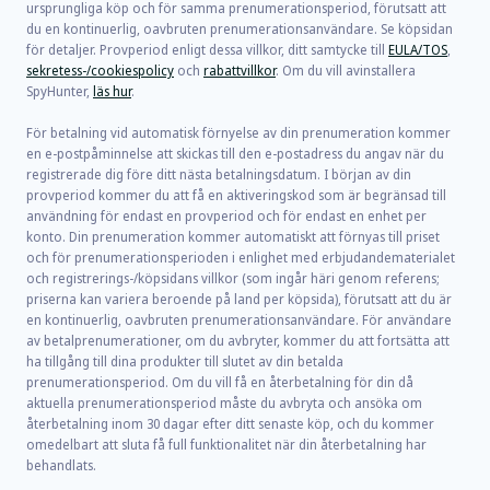
ursprungliga köp och för samma prenumerationsperiod, förutsatt att
du en kontinuerlig, oavbruten prenumerationsanvändare. Se köpsidan
för detaljer. Provperiod enligt dessa villkor, ditt samtycke till
EULA/TOS
,
sekretess-/cookiespolicy
och
rabattvillkor
. Om du vill avinstallera
SpyHunter,
läs hur
.
För betalning vid automatisk förnyelse av din prenumeration kommer
en e-postpåminnelse att skickas till den e-postadress du angav när du
registrerade dig före ditt nästa betalningsdatum. I början av din
provperiod kommer du att få en aktiveringskod som är begränsad till
användning för endast en provperiod och för endast en enhet per
konto. Din prenumeration kommer automatiskt att förnyas till priset
och för prenumerationsperioden i enlighet med erbjudandematerialet
och registrerings-/köpsidans villkor (som ingår häri genom referens;
priserna kan variera beroende på land per köpsida), förutsatt att du är
en kontinuerlig, oavbruten prenumerationsanvändare. För användare
av betalprenumerationer, om du avbryter, kommer du att fortsätta att
ha tillgång till dina produkter till slutet av din betalda
prenumerationsperiod. Om du vill få en återbetalning för din då
aktuella prenumerationsperiod måste du avbryta och ansöka om
återbetalning inom 30 dagar efter ditt senaste köp, och du kommer
omedelbart att sluta få full funktionalitet när din återbetalning har
behandlats.