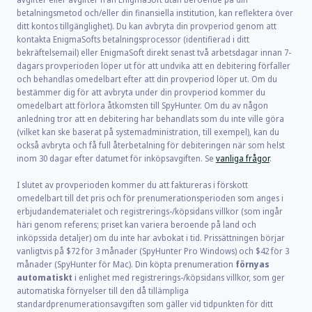
betalningsmetod och/eller din finansiella institution, kan reflektera över
ditt kontos tillgänglighet). Du kan avbryta din provperiod genom att
kontakta EnigmaSofts betalningsprocessor (identifierad i ditt
bekräftelsemail) eller EnigmaSoft direkt senast två arbetsdagar innan 7-
dagars provperioden löper ut för att undvika att en debitering förfaller
och behandlas omedelbart efter att din provperiod löper ut. Om du
bestämmer dig för att avbryta under din provperiod kommer du
omedelbart att förlora åtkomsten till SpyHunter. Om du av någon
anledning tror att en debitering har behandlats som du inte ville göra
(vilket kan ske baserat på systemadministration, till exempel), kan du
också avbryta och få full återbetalning för debiteringen när som helst
inom 30 dagar efter datumet för inköpsavgiften. Se
vanliga frågor
.
I slutet av provperioden kommer du att faktureras i förskott
omedelbart till det pris och för prenumerationsperioden som anges i
erbjudandematerialet och registrerings-/köpsidans villkor (som ingår
häri genom referens; priset kan variera beroende på land och
inköpssida detaljer) om du inte har avbokat i tid. Prissättningen börjar
vanligtvis på
$72
för
3
månader (SpyHunter Pro Windows) och
$42
för
3
månader (SpyHunter för Mac). Din köpta prenumeration
förnyas
automatiskt
i enlighet med registrerings-/köpsidans villkor, som ger
automatiska förnyelser till den då tillämpliga
standardprenumerationsavgiften som gäller vid tidpunkten för ditt