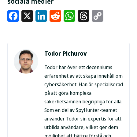
sociala medier
Facebook
X
LinkedIn
Reddit
WhatsApp
Threads
Copy
Link
Todor Pichurov
Todor har över ett decenniums
erfarenhet av att skapa innehåll om
cybersäkerhet. Han är specialiserad
på att göra komplexa
säkerhetsämnen begripliga för alla.
Som en del av SpyHunter-teamet
använder Todor sin expertis för att
utbilda användare, vilket ger dem
möjlighet att bättre förstå och