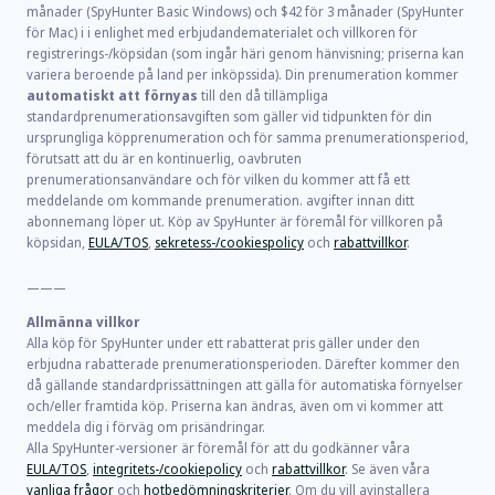
månader (SpyHunter Basic Windows) och
$42
för
3
månader (SpyHunter
för Mac) i i enlighet med erbjudandematerialet och villkoren för
registrerings-/köpsidan (som ingår häri genom hänvisning; priserna kan
variera beroende på land per inköpssida). Din prenumeration kommer
automatiskt att förnyas
till den då tillämpliga
standardprenumerationsavgiften som gäller vid tidpunkten för din
ursprungliga köpprenumeration och för samma prenumerationsperiod,
förutsatt att du är en kontinuerlig, oavbruten
prenumerationsanvändare och för vilken du kommer att få ett
meddelande om kommande prenumeration. avgifter innan ditt
abonnemang löper ut. Köp av SpyHunter är föremål för villkoren på
köpsidan,
EULA/TOS
,
sekretess-/cookiespolicy
och
rabattvillkor
.
———
Allmänna villkor
Alla köp för SpyHunter under ett rabatterat pris gäller under den
erbjudna rabatterade prenumerationsperioden. Därefter kommer den
då gällande standardprissättningen att gälla för automatiska förnyelser
och/eller framtida köp. Priserna kan ändras, även om vi kommer att
meddela dig i förväg om prisändringar.
Alla SpyHunter-versioner är föremål för att du godkänner våra
EULA/TOS
,
integritets-/cookiepolicy
och
rabattvillkor
. Se även våra
vanliga frågor
och
hotbedömningskriterier
. Om du vill avinstallera