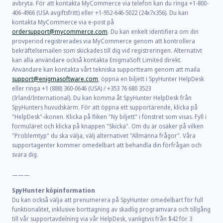
avbryta. För att kontakta MyCommerce via telefon kan du ringa +1-800-
406-4966 (USA avgiftsfritt) eller +1-952-646-5022 (24x7x356). Du kan
kontakta MyCommerce via e-post på
ordersupport@mycommerce.com
. Du kan enkelt identifiera om din
provperiod registrerades via MyCommerce genom att kontrollera
bekräftelsemailen som skickades till dig vid registreringen. Alternativt
kan alla användare också kontakta EnigmaSoft Limited direkt.
Användare kan kontakta vårt tekniska supportteam genom att maila
support@enigmasoftware.com
, öppna en biljett i SpyHunter HelpDesk
eller ringa +1 (888) 360-0646 (USA) / +353 76 680 3523
(Irland/International). Du kan komma åt SpyHunter HelpDesk från
SpyHunters huvudskärm. För att öppna ett supportärende, klicka på
"HelpDesk"-ikonen. Klicka på fliken "Ny biljett" i fönstret som visas. Fyll i
formuläret och klicka på knappen "Skicka". Om du är osäker på vilken
"Problemtyp" du ska välja, välj alternativet "Allmänna frågor". Våra
supportagenter kommer omedelbart att behandla din förfrågan och
svara dig.
———
SpyHunter köpinformation
Du kan också välja att prenumerera på SpyHunter omedelbart för full
funktionalitet, inklusive borttagning av skadlig programvara och tillgång
till vår supportavdelning via vår HelpDesk, vanligtvis från
$42
för
3