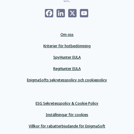
LLC.
Facebook
LinkedIn
X
YouTube
Om oss
Kriterier för hotbedömning
SpyHunter EULA
RegHunter EULA
EnigmaSofts sekretesspolicy och cookiepolicy
ESG Sekretesspolicy & Cookie Policy
Inställningar för cookies
Villkor för rabatterbjudande för EnigmaSoft