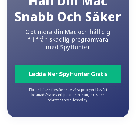
Håll Din Mac
Snabb Och Säker
Optimera din Mac och håll dig
fri från skadlig programvara
med SpyHunter
Ladda Ner SpyHunter Gratis
För en bättre förståelse av våra policyer, läs vårt
kostnadsfria testerbjudande
nedan,
EULA
och
sekretess-/cookiespolicy
.