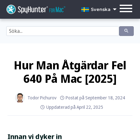
Skip
to
Svenska
content
English
Dansk
Deutsch
Español
Hur Man Åtgärdar Fel
Français
640 På Mac [2025]
Italiano
Nederlands
Todor Pichurov
Postat på
September 18, 2024
Uppdaterad på
April 22, 2025
Norsk
Português
Innan vi dyker in
Svenska