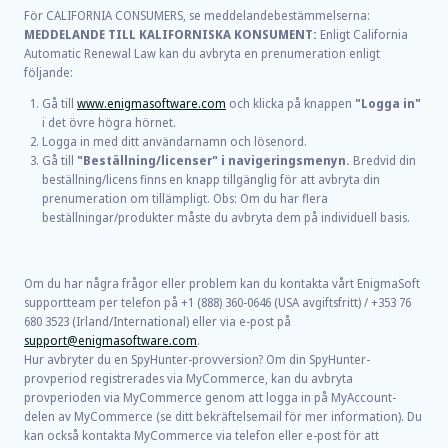
För CALIFORNIA CONSUMERS, se meddelandebestämmelserna:
MEDDELANDE TILL KALIFORNISKA KONSUMENT:
Enligt California
Automatic Renewal Law kan du avbryta en prenumeration enligt
följande:
Gå till
www.enigmasoftware.com
och klicka på knappen
"Logga in"
i det övre högra hörnet.
Logga in med ditt användarnamn och lösenord.
Gå till
"Beställning/licenser" i navigeringsmenyn.
Bredvid din
beställning/licens finns en knapp tillgänglig för att avbryta din
prenumeration om tillämpligt. Obs: Om du har flera
beställningar/produkter måste du avbryta dem på individuell basis.
Om du har några frågor eller problem kan du kontakta vårt EnigmaSoft
supportteam per telefon på +1 (888) 360-0646 (USA avgiftsfritt) / +353 76
680 3523 (Irland/International) eller via e-post på
support@enigmasoftware.com
.
Hur avbryter du en SpyHunter-provversion? Om din SpyHunter-
provperiod registrerades via MyCommerce, kan du avbryta
provperioden via MyCommerce genom att logga in på MyAccount-
delen av MyCommerce (se ditt bekräftelsemail för mer information). Du
kan också kontakta MyCommerce via telefon eller e-post för att