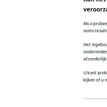
veroorz
Als u probee
soms result
Het ingebo
ondervinden
afzonderlij
U kunt pro
kijken of u