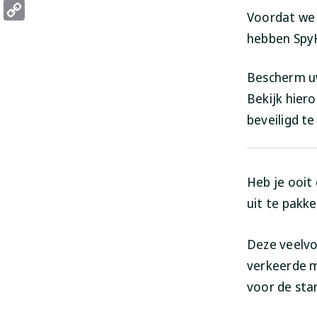
Threads
Voordat we e
Copy
hebben SpyH
Link
Bescherm u
Bekijk hier
beveiligd t
Heb je ooit
uit te pakk
Deze veelv
verkeerde m
voor de sta