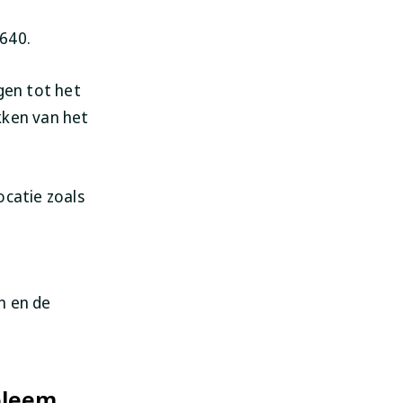
640.
gen tot het
kken van het
ocatie zoals
n en de
bleem