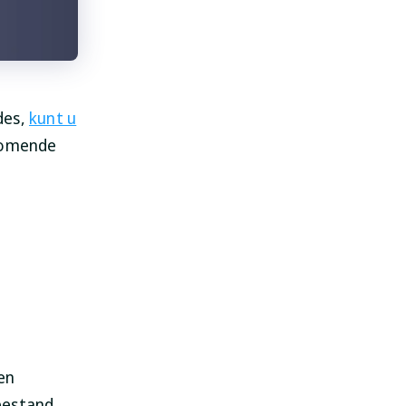
des,
kunt u
rkomende
en
bestand