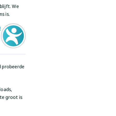
blijft. We
s is.
!
d probeerde
loads,
e groot is