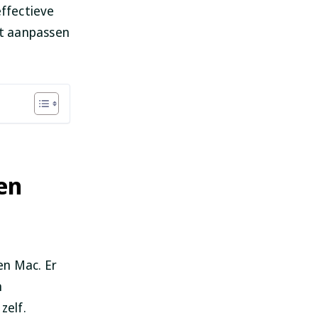
effectieve
et aanpassen
en
en Mac. Er
n
zelf.