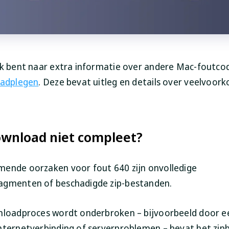
ek bent naar extra informatie over andere Mac-foutco
aadplegen
. Deze bevat uitleg en details over veelvoo
ownload niet compleet?
ende oorzaken voor fout 640 zijn onvolledige
agmenten of beschadigde zip-bestanden.
nloadproces wordt onderbroken – bijvoorbeeld door e
nternetverbinding of serverproblemen – bevat het zip