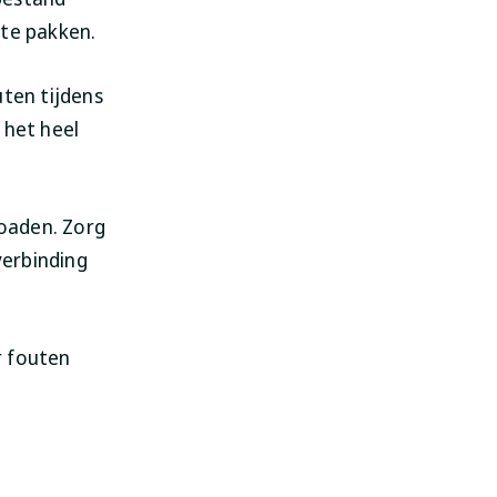
 te pakken.
uten tijdens
 het heel
oaden. Zorg
verbinding
r fouten