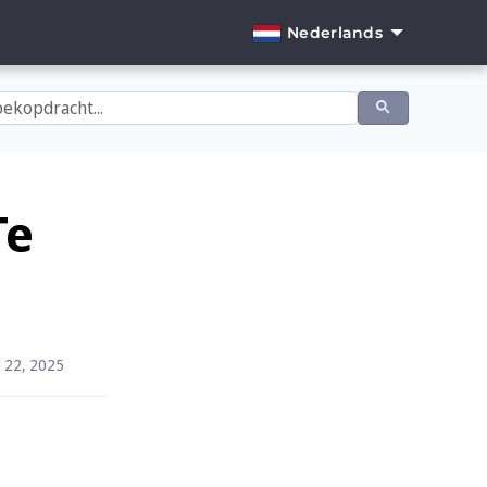
Nederlands
English
Dansk
Deutsch
Español
Te
Français
Italiano
Nederlands
l 22, 2025
Norsk
Português
Svenska