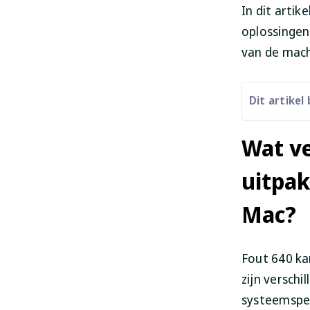
In dit artik
oplossingen
van de mach
Dit artikel
Wat ve
uitpak
Mac?
Fout 640 ka
zijn versch
systeemspec