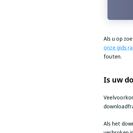
Als u op zo
onze gids r
fouten.
Is uw d
Veelvoorkom
downloadfr
Als het dow
verbroken i