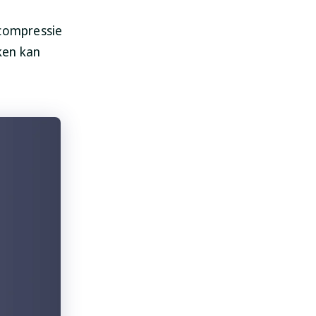
ecompressie
ken kan
SpyHunter voor Mac
Bescherm uw Mac
vandaag nog!
DOWNLOADEN