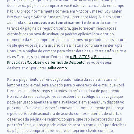
detalhes da página de compra) se você não tiver cancelado em tempo
hábil. O preço normalmente começa em
$72
por
3
meses (SpyHunter
Pro Windows) e
$42
por
3
meses (SpyHunter para Mac). Sua assinatura
adquirida será
renovada automaticamente
de acordo com os
termos da página de registro/compra, que fornecem renovações
automáticas na taxa de assinatura padrão aplicável em vigor no
momento da sua compra original e pelo mesmo período de assinatura,
desde que você seja um usuário de assinatura contínua e ininterrupta.
Consulte a página de compra para obter detalhes. O teste está sujeito a
estes Termos, sua concordância com
o EULA/TOS
,
a Política de
Privacidade/Cookies
e
os Termos de Desconto
. Se você deseja
desinstalar o SpyHunter,
saiba como
.
Para o pagamento da renovação automática da sua assinatura, um
lembrete por e-mail será enviado para o endereço de e-mail que você
forneceu quando se registrou antes da próxima data de pagamento.
No início da sua avaliação, você receberá um código de ativação que
pode ser usado apenas em uma avaliação e em apenas um dispositivo
por conta. Sua assinatura será renovada automaticamente pelo preço
e pelo período de assinatura de acordo com os materiais de oferta e
os termos da página de registro/compra (que são incorporados aqui
por referência; o preço pode variar de acordo com o país por detalhes
da página de compra), desde que você seja um cliente contínuo,