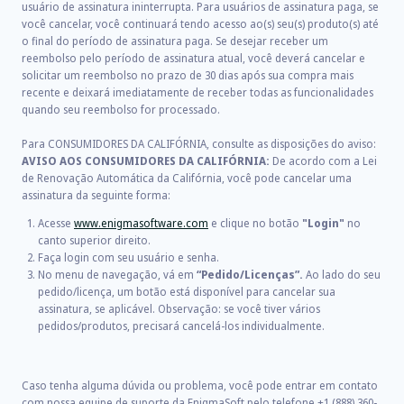
usuário de assinatura ininterrupta. Para usuários de assinatura paga, se
você cancelar, você continuará tendo acesso ao(s) seu(s) produto(s) até
o final do período de assinatura paga. Se desejar receber um
reembolso pelo período de assinatura atual, você deverá cancelar e
solicitar um reembolso no prazo de 30 dias após sua compra mais
recente e deixará imediatamente de receber todas as funcionalidades
quando seu reembolso for processado.
Para CONSUMIDORES DA CALIFÓRNIA, consulte as disposições do aviso:
AVISO AOS CONSUMIDORES DA CALIFÓRNIA:
De acordo com a Lei
de Renovação Automática da Califórnia, você pode cancelar uma
assinatura da seguinte forma:
Acesse
www.enigmasoftware.com
e clique no botão
"Login"
no
canto superior direito.
Faça login com seu usuário e senha.
No menu de navegação, vá em
“Pedido/Licenças”.
Ao lado do seu
pedido/licença, um botão está disponível para cancelar sua
assinatura, se aplicável. Observação: se você tiver vários
pedidos/produtos, precisará cancelá-los individualmente.
Caso tenha alguma dúvida ou problema, você pode entrar em contato
com nossa equipe de suporte da EnigmaSoft pelo telefone +1 (888) 360-