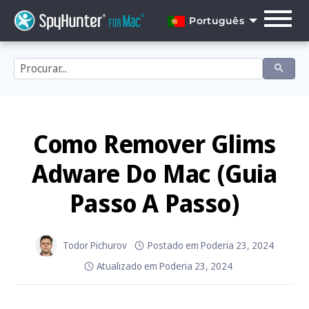
Skip
to
Português
content
English
Dansk
Deutsch
Español
Como Remover Glims
Français
Adware Do Mac (Guia
Italiano
Passo A Passo)
Nederlands
Norsk
Todor Pichurov
Postado em
Poderia 23, 2024
Atualizado em
Poderia 23, 2024
Português
Svenska