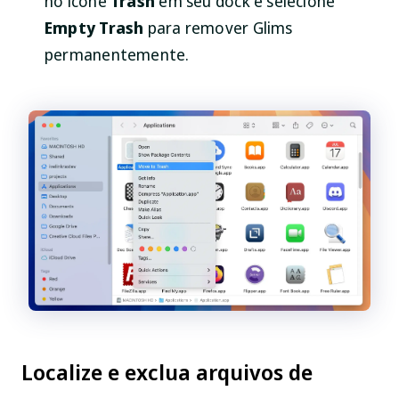
no ícone
Trash
em seu dock e selecione
Empty Trash
para remover Glims
permanentemente.
Localize e exclua arquivos de