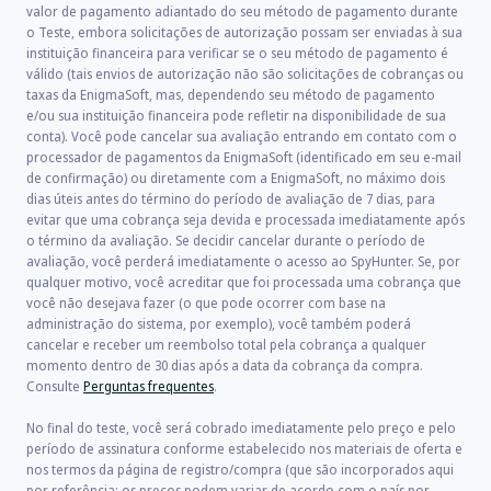
valor de pagamento adiantado do seu método de pagamento durante
o Teste, embora solicitações de autorização possam ser enviadas à sua
instituição financeira para verificar se o seu método de pagamento é
válido (tais envios de autorização não são solicitações de cobranças ou
taxas da EnigmaSoft, mas, dependendo seu método de pagamento
e/ou sua instituição financeira pode refletir na disponibilidade de sua
conta). Você pode cancelar sua avaliação entrando em contato com o
processador de pagamentos da EnigmaSoft (identificado em seu e-mail
de confirmação) ou diretamente com a EnigmaSoft, no máximo dois
dias úteis antes do término do período de avaliação de 7 dias, para
evitar que uma cobrança seja devida e processada imediatamente após
o término da avaliação. Se decidir cancelar durante o período de
avaliação, você perderá imediatamente o acesso ao SpyHunter. Se, por
qualquer motivo, você acreditar que foi processada uma cobrança que
você não desejava fazer (o que pode ocorrer com base na
administração do sistema, por exemplo), você também poderá
cancelar e receber um reembolso total pela cobrança a qualquer
momento dentro de 30 dias após a data da cobrança da compra.
Consulte
Perguntas frequentes
.
No final do teste, você será cobrado imediatamente pelo preço e pelo
período de assinatura conforme estabelecido nos materiais de oferta e
nos termos da página de registro/compra (que são incorporados aqui
por referência; os preços podem variar de acordo com o país por