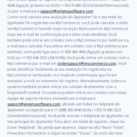
0646 (ligação gratuita nos EUA) / +353 76 680 3523 (Irlanda/Internacional)
ou por e-mail para
support@enigmasoftware.com
.
Como você cancela uma avaliação do SpyHunter? Se o seu teste do
SpyHunter foi registrado via MyCommerce, você pode cancelar o teste
via MyCommerce fazendo login na seção MyAccount do MyCommerce
(veja seu e-mail de confirmação para obter mais detalhes). Você
também pode entrar em contato com o MyCommerce por telefone ou
e-mail para cancelar. Para entrar em contato com o MyCommerce por
telefone, você pode ligar para +1-800-406-4966 (ligação gratuita nos
EUA) ou +1-952-646-5022 (24x7x356). Você pode entrar em contato com o
MyCommerce por e-mail em
ordersupport@mycommerce.com
. Você
pode identificar facilmente se sua avaliação foi registrada via
MyCommerce verificando os e-mails de confirmação que foram
enviados a você no momento do registro. Alternativamente, todos os
usuários também podem entrar em contato diretamente com a
EnigmaSoft Limited. Os usuários podem entrar em contato com nossa
equipe de suporte técnico enviando um e-mail para
support@enigmasoftware.com
, abrindo um ticket no HelpDesk do
SpyHunter ou ligando para +1 (888) 360-0646 (EUA) / +353 76 680 3523
(Irlanda/Internacional). Você pode acessar o HelpDesk do SpyHunter na
tela principal do SpyHunter. Para abrir um ticket de suporte, clique no
ícone “HelpDesk”. Na janela que aparece, clique na aba “Novo Ticket”.
Preencha o formulário e clique no botão "Enviar". Se você não tiver