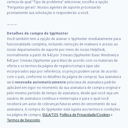
certeza de qual “Tipo de problema” selecionar, escolha a opção
“Perguntas gerais”. Nossos agentes de suporte processarão
prontamente sua solicitação e responderão a você.
———
Detalhes de compra do SpyHunter
Você também tem a opção de assinar o SpyHunter imediatamente para
funcionalidade completa, incluindo remoção de malware e acesso ao
nosso departamento de suporte por meio do nosso HelpDesk,
normalmente a partir de
$42
por
3
meses (SpyHunter Basic Windows) e
$42
por
3
meses (SpyHunter para Mac) de acordo com os materiais de
oferta e os termos da página de registro/compra (que são
incorporados aqui por referência; os preços podem variar de acordo
com o país, conforme os detalhes da página de compra). Sua assinatura
será
renovada automaticamente
pela taxa de assinatura padrão
aplicável em vigor no momento da sua assinatura de compra original e
pelo mesmo período de tempo de assinatura, desde que você seja um
usuário de assinatura contínua e ininterrupta e para o qual você
receberá um aviso de cobranças futuras antes do vencimento de sua
assinatura. A compra do SpyHunter está sujeita aos termos e condições
na página de compra,
EULA/TOS
,
Política de Privacidade/Cookies
e
Termos de Desconto
.