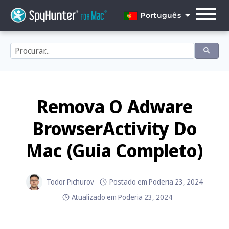
Skip
to
Português
content
English
Dansk
Deutsch
Español
Remova O Adware
Français
BrowserActivity Do
Italiano
Mac (Guia Completo)
Nederlands
Norsk
Todor Pichurov
Postado em
Poderia 23, 2024
Atualizado em
Poderia 23, 2024
Português
Svenska