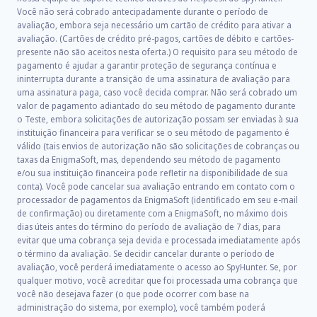
Você não será cobrado antecipadamente durante o período de
avaliação, embora seja necessário um cartão de crédito para ativar a
avaliação. (Cartões de crédito pré-pagos, cartões de débito e cartões-
presente não são aceitos nesta oferta.) O requisito para seu método de
pagamento é ajudar a garantir proteção de segurança contínua e
ininterrupta durante a transição de uma assinatura de avaliação para
uma assinatura paga, caso você decida comprar. Não será cobrado um
valor de pagamento adiantado do seu método de pagamento durante
o Teste, embora solicitações de autorização possam ser enviadas à sua
instituição financeira para verificar se o seu método de pagamento é
válido (tais envios de autorização não são solicitações de cobranças ou
taxas da EnigmaSoft, mas, dependendo seu método de pagamento
e/ou sua instituição financeira pode refletir na disponibilidade de sua
conta). Você pode cancelar sua avaliação entrando em contato com o
processador de pagamentos da EnigmaSoft (identificado em seu e-mail
de confirmação) ou diretamente com a EnigmaSoft, no máximo dois
dias úteis antes do término do período de avaliação de 7 dias, para
evitar que uma cobrança seja devida e processada imediatamente após
o término da avaliação. Se decidir cancelar durante o período de
avaliação, você perderá imediatamente o acesso ao SpyHunter. Se, por
qualquer motivo, você acreditar que foi processada uma cobrança que
você não desejava fazer (o que pode ocorrer com base na
administração do sistema, por exemplo), você também poderá