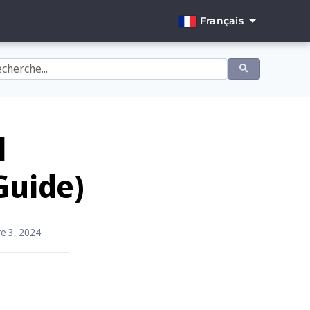
Français
English
Dansk
Deutsch
Español
l
Français
Guide)
Italiano
Nederlands
e 3, 2024
Norsk
Português
Svenska