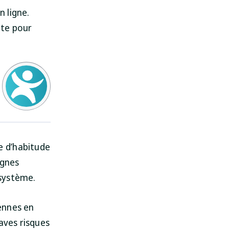
 ligne.
nte pour
e d’habitude
ignes
 système.
ennes en
aves risques