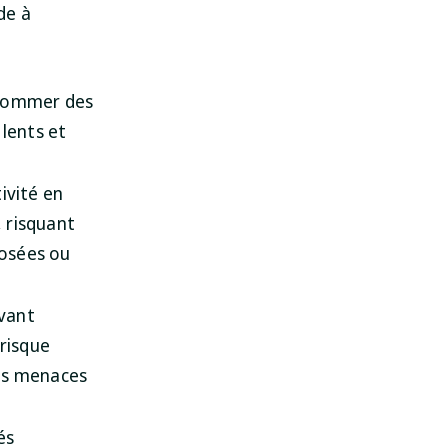
de à
nsommer des
lents et
.
tivité en
, risquant
posées ou
uvant
risque
des menaces
és