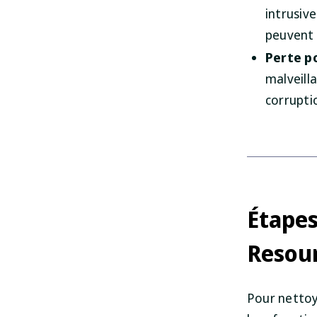
intrusiv
peuvent 
Perte po
malveill
corrupti
Étapes
Resour
Pour nettoye