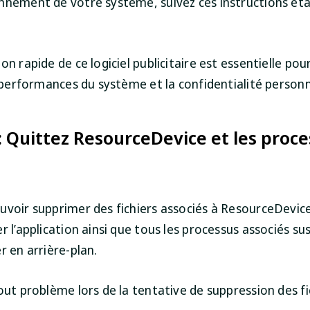
nnement de votre système, suivez ces instructions ét
on rapide de ce logiciel publicitaire est essentielle po
s performances du système et la confidentialité personn
: Quittez ResourceDevice et les proc
s
uvoir supprimer des fichiers associés à ResourceDevic
r l’application ainsi que tous les processus associés su
r en arrière-plan.
out problème lors de la tentative de suppression des fi