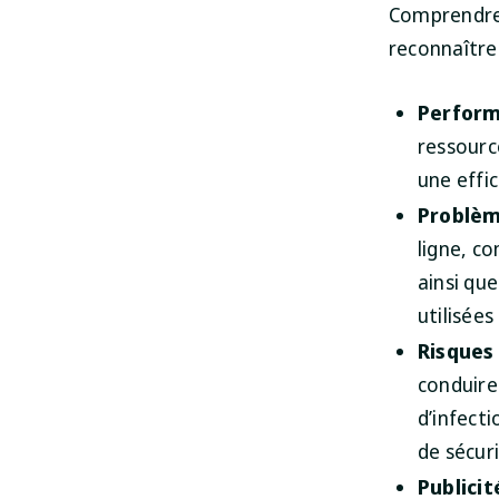
Comprendre l
reconnaître 
Perform
ressourc
une effi
Problèm
ligne, c
ainsi qu
utilisées
Risques 
conduire
d’infect
de sécur
Publicit