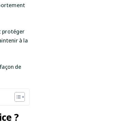
mportement
 protéger
intenir à la
 façon de
ice ?