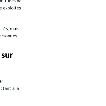
habitudes de
e exploités
ités, mais
personnes.
 sur
er
ctant à la