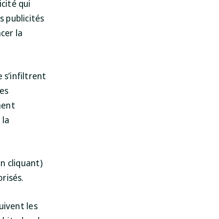
cité qui
s publicités
cer la
s’infiltrent
tes
SpyHunter pour Mac
ment
Protégez votre Mac dès
aujourd'hui !
 la
TÉLÉCHARGER
en cliquant)
risés.
uivent les