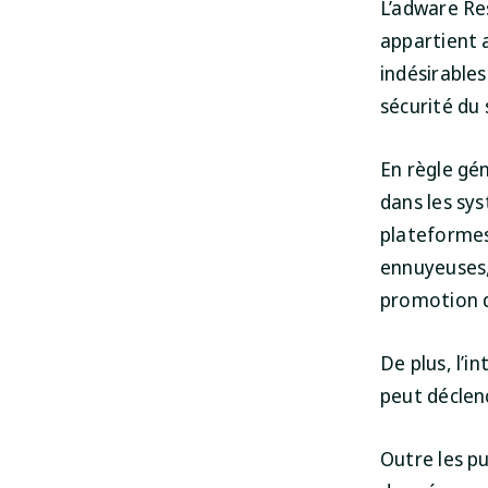
L’adware Res
appartient a
indésirables
sécurité du
En règle gén
dans les sys
plateformes
ennuyeuses,
promotion d
De plus, l’i
peut déclen
Outre les pu