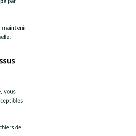
ape par
ur maintenir
elle.
essus
e, vous
sceptibles
chiers de