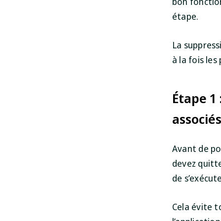
bon fonctio
étape.
La suppressi
à la fois le
Étape 1 
associé
Avant de po
devez quitte
de s’exécute
Cela évite t