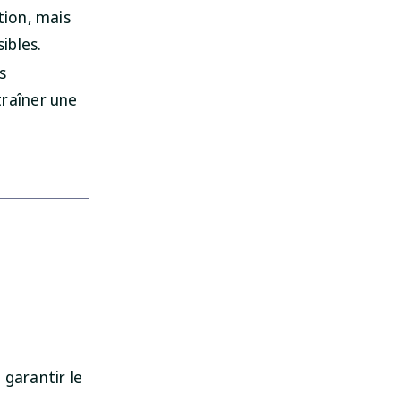
tion, mais
ibles.
s
traîner une
 garantir le