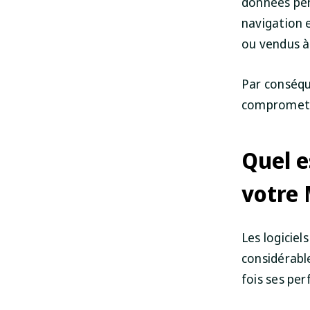
données pers
navigation 
ou vendus à 
Par conséqu
compromet p
Quel e
votre 
Les logicie
considérabl
fois ses per