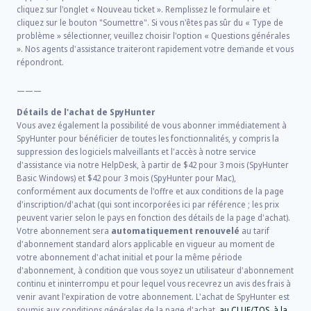
cliquez sur l'onglet « Nouveau ticket ». Remplissez le formulaire et
cliquez sur le bouton "Soumettre". Si vous n'êtes pas sûr du « Type de
problème » sélectionner, veuillez choisir l'option « Questions générales
». Nos agents d'assistance traiteront rapidement votre demande et vous
répondront.
———
Détails de l'achat de SpyHunter
Vous avez également la possibilité de vous abonner immédiatement à
SpyHunter pour bénéficier de toutes les fonctionnalités, y compris la
suppression des logiciels malveillants et l'accès à notre service
d'assistance via notre HelpDesk, à partir de
$42
pour
3
mois (SpyHunter
Basic Windows) et
$42
pour
3
mois (SpyHunter pour Mac),
conformément aux documents de l'offre et aux conditions de la page
d'inscription/d'achat (qui sont incorporées ici par référence ; les prix
peuvent varier selon le pays en fonction des détails de la page d'achat).
Votre abonnement sera
automatiquement renouvelé
au tarif
d'abonnement standard alors applicable en vigueur au moment de
votre abonnement d'achat initial et pour la même période
d'abonnement, à condition que vous soyez un utilisateur d'abonnement
continu et ininterrompu et pour lequel vous recevrez un avis des frais à
venir avant l'expiration de votre abonnement. L'achat de SpyHunter est
soumis aux conditions générales de la page d'achat,
au CLUF/TOS
,
à la