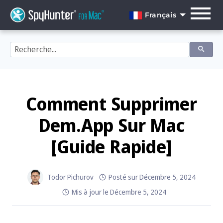
Skip
to
Français
content
English
Dansk
Deutsch
Español
Comment Supprimer
Français
Dem.app Sur Mac
Italiano
[Guide Rapide]
Nederlands
Norsk
Todor Pichurov
Posté sur
Décembre 5, 2024
Mis à jour le
Décembre 5, 2024
Português
Svenska