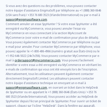
Si vous avez des questions ou des problèmes, vous pouvez contacter
notre équipe d'assistance EnigmaSoft par téléphone au +1 (888) 360-0646
(USA sans frais) / +353 76 680 3523 (Irlande/International) ou par e-mail à
support@enigmasoftware.com
.
Comment annuler un essai SpyHunter ? Si votre essai SpyHunter a été
enregistré via MyCommerce, vous pouvez annuler l'essai via
MyCommerce en vous connectant à la section MyAccount de
MyCommerce (voir votre e-mail de confirmation pour plus de détails).
Vous pouvez également contacter MyCommerce par téléphone ou par
e-mail pour annuler. Pour contacter MyCommerce par téléphone, vous
pouvez appeler le +1-800-406-4966 (numéro gratuit aux États-Unis) ou le
+1-952-646-5022 (24x7x356). Vous pouvez contacter MyCommerce par e-
mail à
ordersupport@mycommerce.com
. Vous pouvez facilement
identifier si votre essai a été enregistré via MyCommerce en vérifiant les
e-mails de confirmation qui vous ont été envoyés lors de l'inscription.
Alternativement, tous les utilisateurs peuvent également contacter
directement EnigmaSoft Limited. Les utilisateurs peuvent contacter
notre équipe d'assistance technique en envoyant un e-mail à
support@enigmasoftware.com
, en ouvrant un ticket dans le HelpDesk
de SpyHunter ou en appelant le +1 (888) 360-0646 (États-Unis) / +353 76
680 3523 (Irlande/International). Vous pouvez accéder au HelpDesk de
SpyHunter depuis l'écran principal de SpyHunter. Pour ouvrir un ticket de
support, cliquez sur l'icône "HelpDesk". Dans la fenêtre qui apparaît,