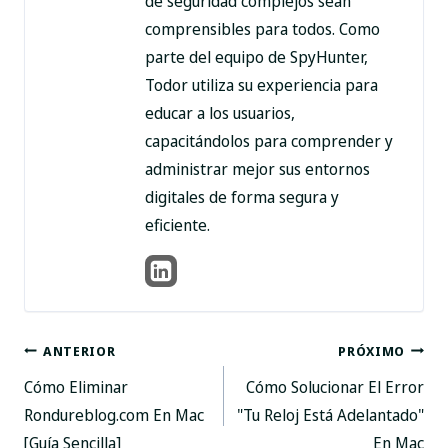
de seguridad complejos sean
comprensibles para todos. Como
parte del equipo de SpyHunter,
Todor utiliza su experiencia para
educar a los usuarios,
capacitándolos para comprender y
administrar mejor sus entornos
digitales de forma segura y
eficiente.
Mensaje
ANTERIOR
PRÓXIMO
Cómo Eliminar
Cómo Solucionar El Error
de
Rondureblog.com En Mac
"Tu Reloj Está Adelantado"
[Guía Sencilla]
En Mac