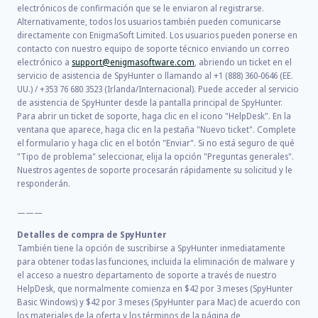
electrónicos de confirmación que se le enviaron al registrarse.
Alternativamente, todos los usuarios también pueden comunicarse
directamente con EnigmaSoft Limited. Los usuarios pueden ponerse en
contacto con nuestro equipo de soporte técnico enviando un correo
electrónico a
support@enigmasoftware.com
, abriendo un ticket en el
servicio de asistencia de SpyHunter o llamando al +1 (888) 360-0646 (EE.
UU.) / +353 76 680 3523 (Irlanda/Internacional). Puede acceder al servicio
de asistencia de SpyHunter desde la pantalla principal de SpyHunter.
Para abrir un ticket de soporte, haga clic en el icono "HelpDesk". En la
ventana que aparece, haga clic en la pestaña "Nuevo ticket". Complete
el formulario y haga clic en el botón "Enviar". Si no está seguro de qué
"Tipo de problema" seleccionar, elija la opción "Preguntas generales".
Nuestros agentes de soporte procesarán rápidamente su solicitud y le
responderán.
———
Detalles de compra de SpyHunter
También tiene la opción de suscribirse a SpyHunter inmediatamente
para obtener todas las funciones, incluida la eliminación de malware y
el acceso a nuestro departamento de soporte a través de nuestro
HelpDesk, que normalmente comienza en
$42
por
3
meses (SpyHunter
Basic Windows) y
$42
por
3
meses (SpyHunter para Mac) de acuerdo con
los materiales de la oferta y los términos de la página de