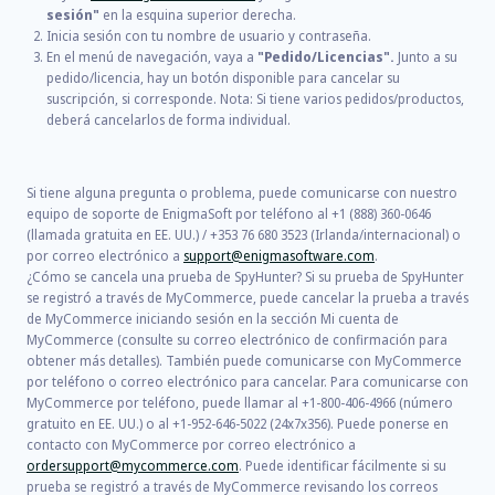
sesión"
en la esquina superior derecha.
Inicia sesión con tu nombre de usuario y contraseña.
En el menú de navegación, vaya a
"Pedido/Licencias".
Junto a su
pedido/licencia, hay un botón disponible para cancelar su
suscripción, si corresponde. Nota: Si tiene varios pedidos/productos,
deberá cancelarlos de forma individual.
Si tiene alguna pregunta o problema, puede comunicarse con nuestro
equipo de soporte de EnigmaSoft por teléfono al +1 (888) 360-0646
(llamada gratuita en EE. UU.) / +353 76 680 3523 (Irlanda/internacional) o
por correo electrónico a
support@enigmasoftware.com
.
¿Cómo se cancela una prueba de SpyHunter? Si su prueba de SpyHunter
se registró a través de MyCommerce, puede cancelar la prueba a través
de MyCommerce iniciando sesión en la sección Mi cuenta de
MyCommerce (consulte su correo electrónico de confirmación para
obtener más detalles). También puede comunicarse con MyCommerce
por teléfono o correo electrónico para cancelar. Para comunicarse con
MyCommerce por teléfono, puede llamar al +1-800-406-4966 (número
gratuito en EE. UU.) o al +1-952-646-5022 (24x7x356). Puede ponerse en
contacto con MyCommerce por correo electrónico a
ordersupport@mycommerce.com
. Puede identificar fácilmente si su
prueba se registró a través de MyCommerce revisando los correos