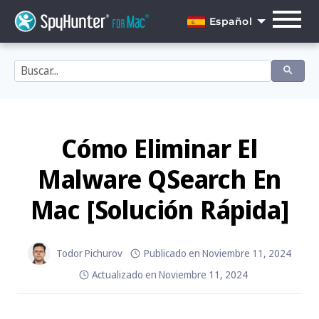
Skip
to
Español
content
English
Dansk
Deutsch
Español
Cómo Eliminar El
Français
Malware QSearch En
Italiano
Mac [Solución Rápida]
Nederlands
Norsk
Todor Pichurov
Publicado en
Noviembre 11, 2024
Actualizado en
Noviembre 11, 2024
Português
Svenska