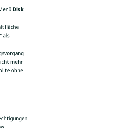
 Menü
Disk
altfläche
 als
ngsvorgang
nicht mehr
ollte ohne
echtigungen
as