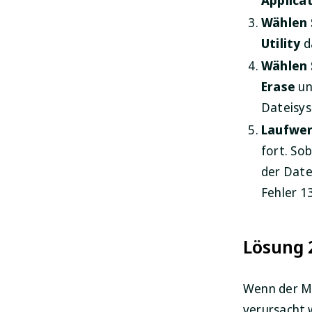
Wählen 
Utility
d
Wählen 
Erase
un
Dateisy
Laufwer
fort. So
der Date
Fehler 1
Lösung 
Wenn der M
verursacht 