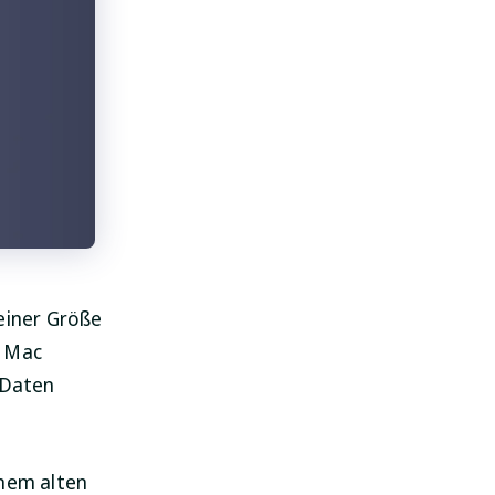
 einer Größe
m Mac
 Daten
inem alten