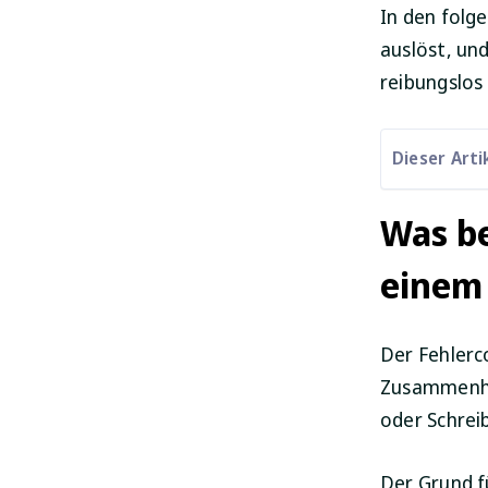
In den folg
auslöst, un
reibungslos 
Dieser Arti
Was be
einem
Der Fehlerc
Zusammenha
oder Schrei
Der Grund f