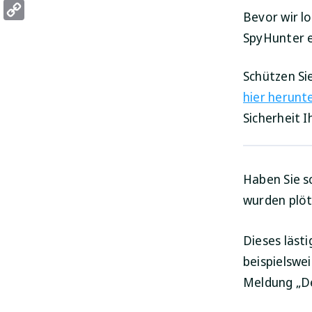
Threads
Bevor wir lo
Copy
SpyHunter en
Link
Schützen S
hier herunte
Sicherheit 
Haben Sie s
wurden plöt
Dieses läst
beispielswe
Meldung „De