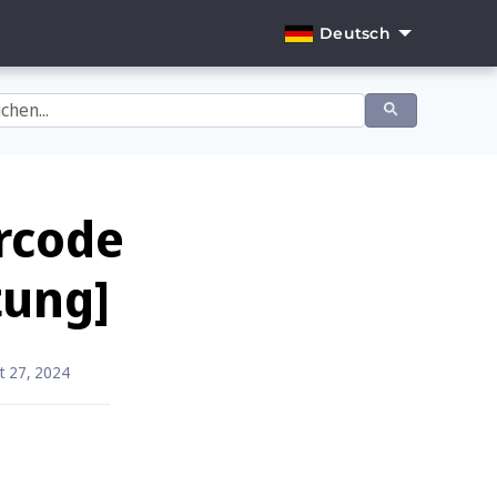
Deutsch
English
Dansk
Deutsch
Español
rcode
Français
tung]
Italiano
Nederlands
t 27, 2024
Norsk
Português
Svenska