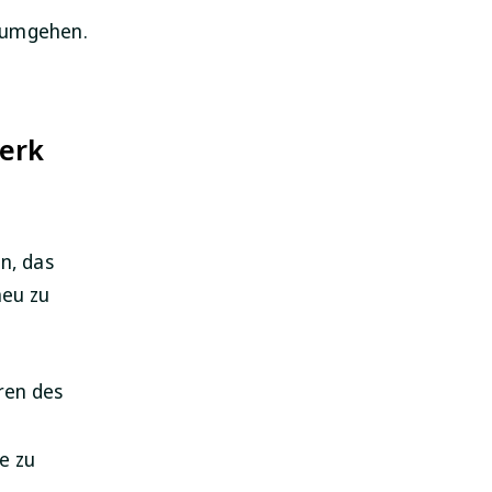
u umgehen.
werk
n, das
eu zu
ren des
e zu