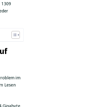
e 1309
ieder
uf
Problem im
im Lesen
 4 Gigabyte