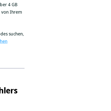
über 4 GB
n von Ihrem
odes suchen,
chen
hlers