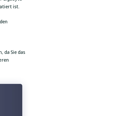
iert ist.
 den
SpyHunter für Mac
, da Sie das
Schützen Sie Ihren Mac
eren
noch heute!
HERUNTERLADEN