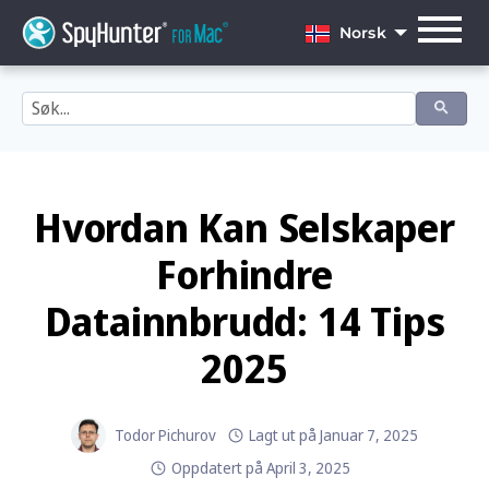
Skip
to
Norsk
content
English
Dansk
Deutsch
Español
Hvordan Kan Selskaper
Français
Forhindre
Italiano
Datainnbrudd: 14 Tips
Nederlands
2025
Norsk
Português
Todor Pichurov
Lagt ut på
Januar 7, 2025
Oppdatert på
April 3, 2025
Svenska