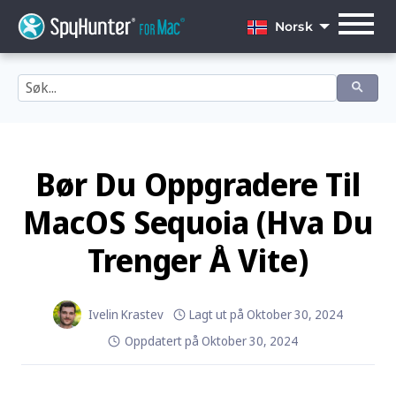
Skip
to
Norsk
content
English
Dansk
Deutsch
Español
Bør Du Oppgradere Til
Français
MacOS Sequoia (Hva Du
Italiano
Trenger Å Vite)
Nederlands
Norsk
Ivelin Krastev
Lagt ut på
Oktober 30, 2024
Oppdatert på
Oktober 30, 2024
Português
Svenska