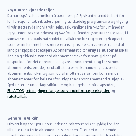
———
SpyHunter-kjøpsdetaljer
Du har også valget mellom å abonnere på SpyHunter umiddelbart for
full funksjonalitet, inkludert fjerning av skadelig programvare og tilgang
til vår støtteavdeling via vår HelpDesk, vanligvis fra
$42
for
3
måneder
(SpyHunter Basic Windows) og
$42
for
3
måneder (SpyHunter for Mac) i i
samsvar med tilbudsmaterialet og vilkårene for registrering/kjøpsside
(som er innlemmet her som referanse; prisene kan variere fra land til
land per kjøpssidedetaljer). Abonnementet ditt
fornyes automatisk
til
den da gjeldende standard abonnementsavgiften som gjelder på
tidspunktet for det opprinnelige kjøpsabonnementet og for samme
abonnementsperiode, forutsatt at du er en kontinuerlig, uavbrutt
abonnementsbruker og som du vil motta et varsel om kommende
abonnementer for. belastes før utløpet av abonnementet ditt. Kjøp av
SpyHunter er underlagt vilkårene og betingelsene på kjøpssiden,
EULA/TOS
,
retningslinjer for personvern/informasjonskapsler
og
rabattvilkår
.
———
Generelle vilkår
Ethvert kjøp for SpyHunter under en rabattert pris er gyldig for den
tilbudte rabatterte abonnementsperioden. Etter det vil gjeldende
standardprising gjelde for automatiske fornyelser og/eller fremtidige