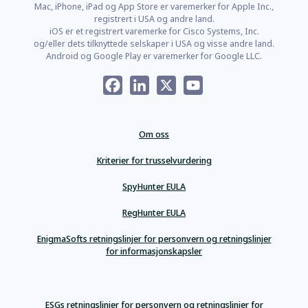
Mac, iPhone, iPad og App Store er varemerker for Apple Inc.,
registrert i USA og andre land.
iOS er et registrert varemerke for Cisco Systems, Inc.
og/eller dets tilknyttede selskaper i USA og visse andre land.
Android og Google Play er varemerker for Google LLC.
Facebook
LinkedIn
X
YouTube
Om oss
Kriterier for trusselvurdering
SpyHunter EULA
RegHunter EULA
EnigmaSofts retningslinjer for personvern og retningslinjer
for informasjonskapsler
ESGs retningslinjer for personvern og retningslinjer for