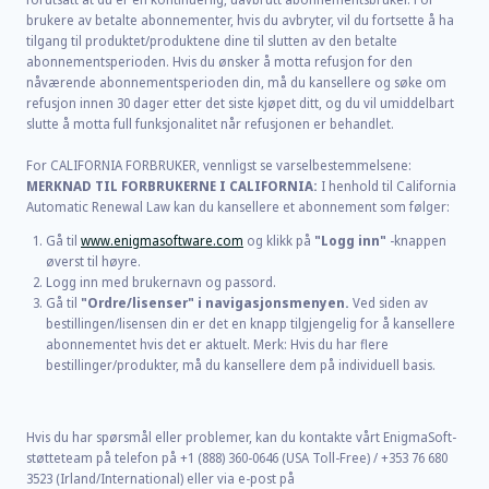
brukere av betalte abonnementer, hvis du avbryter, vil du fortsette å ha
tilgang til produktet/produktene dine til slutten av den betalte
abonnementsperioden. Hvis du ønsker å motta refusjon for den
nåværende abonnementsperioden din, må du kansellere og søke om
refusjon innen 30 dager etter det siste kjøpet ditt, og du vil umiddelbart
slutte å motta full funksjonalitet når refusjonen er behandlet.
For CALIFORNIA FORBRUKER, vennligst se varselbestemmelsene:
MERKNAD TIL FORBRUKERNE I CALIFORNIA:
I henhold til California
Automatic Renewal Law kan du kansellere et abonnement som følger:
Gå til
www.enigmasoftware.com
og klikk på
"Logg inn"
-knappen
øverst til høyre.
Logg inn med brukernavn og passord.
Gå til
"Ordre/lisenser" i navigasjonsmenyen.
Ved siden av
bestillingen/lisensen din er det en knapp tilgjengelig for å kansellere
abonnementet hvis det er aktuelt. Merk: Hvis du har flere
bestillinger/produkter, må du kansellere dem på individuell basis.
Hvis du har spørsmål eller problemer, kan du kontakte vårt EnigmaSoft-
støtteteam på telefon på +1 (888) 360-0646 (USA Toll-Free) / +353 76 680
3523 (Irland/International) eller via e-post på