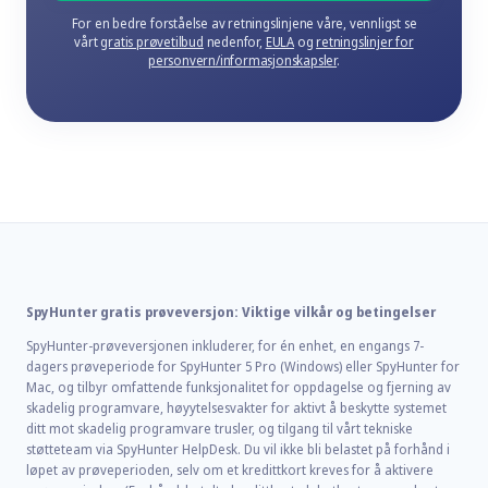
For en bedre forståelse av retningslinjene våre, vennligst se
vårt
gratis prøvetilbud
nedenfor,
EULA
og
retningslinjer for
personvern/informasjonskapsler
.
SpyHunter gratis prøveversjon: Viktige vilkår og betingelser
SpyHunter-prøveversjonen inkluderer, for én enhet, en engangs 7-
dagers prøveperiode for SpyHunter 5 Pro (Windows) eller SpyHunter for
Mac, og tilbyr omfattende funksjonalitet for oppdagelse og fjerning av
skadelig programvare, høyytelsesvakter for aktivt å beskytte systemet
ditt mot skadelig programvare trusler, og tilgang til vårt tekniske
støtteteam via SpyHunter HelpDesk. Du vil ikke bli belastet på forhånd i
løpet av prøveperioden, selv om et kredittkort kreves for å aktivere