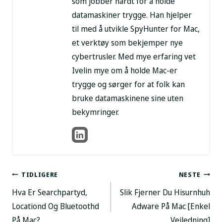
som jobber hardt for å holde
datamaskiner trygge. Han hjelper
til med å utvikle SpyHunter for Mac,
et verktøy som bekjemper nye
cybertrusler. Med mye erfaring vet
Ivelin mye om å holde Mac-er
trygge og sørger for at folk kan
bruke datamaskinene sine uten
bekymringer.
Postnavigering
TIDLIGERE
NESTE
Hva Er Searchpartyd,
Slik Fjerner Du Hisurnhuh
Locationd Og Bluetoothd
Adware På Mac [Enkel
På Mac?
Veiledning]