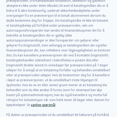
prøveperioden. (Forhåndsbetalte kredittkort, debetkort og gavekort
aksepteres ikke under dette tilbudet.) Kravet til betalingsmåten din er å
bidra til å sikre kontinuerlig, uavbrutt sikkerhetsbeskyttelse under
overgangen fra en prøveversjon til et betalt abonnement dersom du
skulle bestemme deg for å kjøpe. Din betalingsmåte vil ikke bli belastet
et betalingsbeløp på forhånd under prøveperioden, selv om
autorisasjonsforespørsler kan sendes til finansinstitusjonen din for å
bekrefte at betalingsmåten din er gyldig (slike
autorisasjonsinnsendinger er ikke forespørsler om gebyrer eller
gebyrer fra EnigmaSoft, men avhengig av betalingsmåten din og/eller
finansinstitusjonen din, kan reflektere over tilgjengeligheten av kontoen
din). Du kan kansellere prøveversjonen din ved å kontakte EnigmaSofts
betalingsbehandler (identifisert i bekreftelses-e-posten din) eller
EnigmaSoft direkte senest to virkedager før prøveperioden på 7 dager
utløper for å unngå at en belastning forfaller og behandles umiddelbart
etter at prøveperioden utløper. Hvis du bestemmer deg for å kansellere
i løpet av prøveversjonen, vil du umiddelbart miste tilgangen til
SpyHunter. Hvis du av en eller annen grunn mener at en belastning ble
behandlet som du ikke ønsket å foreta (som for eksempel kan skje
basert på systemadministrasjon), kan du også kansellere og motta full
refusjon for belastningen når som helst innen 30 dager etter datoen for
kjøpsbeløpet. Se
vanlige spørsmål
.
På slutten av prøveperioden vil du umiddelbart bli fakturert på forhånd