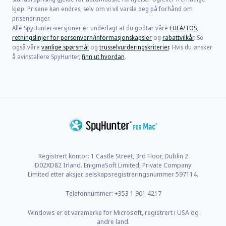
kjøp. Prisene kan endres, selv om vi vil varsle deg på forhånd om
prisendringer.
Alle SpyHunter-versjoner er underlagt at du godtar våre
EULA/TOS
,
retningslinjer for personvern/informasjonskapsler
og
rabattvilkår
. Se
også våre
vanlige spørsmål
og
trusselvurderingskriterier
. Hvis du ønsker
å avinstallere SpyHunter,
finn ut hvordan
.
Registrert kontor: 1 Castle Street, 3rd Floor, Dublin 2
D02XD82 Irland. EnigmaSoft Limited, Private Company
Limited etter aksjer, selskapsregistreringsnummer 597114.
Telefonnummer: +353 1 901 4217
Windows er et varemerke for Microsoft, registrert i USA og
andre land.