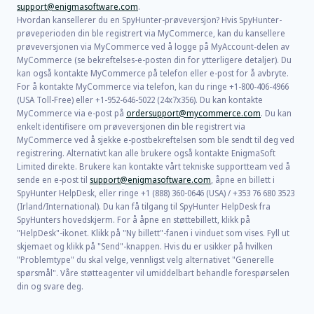
support@enigmasoftware.com
.
Hvordan kansellerer du en SpyHunter-prøveversjon? Hvis SpyHunter-
prøveperioden din ble registrert via MyCommerce, kan du kansellere
prøveversjonen via MyCommerce ved å logge på MyAccount-delen av
MyCommerce (se bekreftelses-e-posten din for ytterligere detaljer). Du
kan også kontakte MyCommerce på telefon eller e-post for å avbryte.
For å kontakte MyCommerce via telefon, kan du ringe +1-800-406-4966
(USA Toll-Free) eller +1-952-646-5022 (24x7x356). Du kan kontakte
MyCommerce via e-post på
ordersupport@mycommerce.com
. Du kan
enkelt identifisere om prøveversjonen din ble registrert via
MyCommerce ved å sjekke e-postbekreftelsen som ble sendt til deg ved
registrering. Alternativt kan alle brukere også kontakte EnigmaSoft
Limited direkte. Brukere kan kontakte vårt tekniske supportteam ved å
sende en e-post til
support@enigmasoftware.com
, åpne en billett i
SpyHunter HelpDesk, eller ringe +1 (888) 360-0646 (USA) / +353 76 680 3523
(Irland/International). Du kan få tilgang til SpyHunter HelpDesk fra
SpyHunters hovedskjerm. For å åpne en støttebillett, klikk på
"HelpDesk"-ikonet. Klikk på "Ny billett"-fanen i vinduet som vises. Fyll ut
skjemaet og klikk på "Send"-knappen. Hvis du er usikker på hvilken
"Problemtype" du skal velge, vennligst velg alternativet "Generelle
spørsmål". Våre støtteagenter vil umiddelbart behandle forespørselen
din og svare deg.