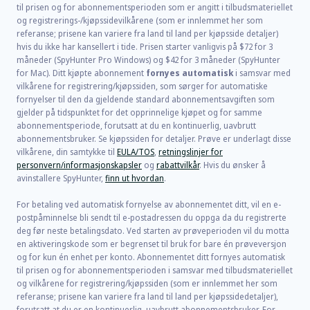
til prisen og for abonnementsperioden som er angitt i tilbudsmateriellet
og registrerings-/kjøpssidevilkårene (som er innlemmet her som
referanse; prisene kan variere fra land til land per kjøpsside detaljer)
hvis du ikke har kansellert i tide. Prisen starter vanligvis på
$72
for
3
måneder (SpyHunter Pro Windows) og
$42
for
3
måneder (SpyHunter
for Mac). Ditt kjøpte abonnement
fornyes automatisk
i samsvar med
vilkårene for registrering/kjøpssiden, som sørger for automatiske
fornyelser til den da gjeldende standard abonnementsavgiften som
gjelder på tidspunktet for det opprinnelige kjøpet og for samme
abonnementsperiode, forutsatt at du en kontinuerlig, uavbrutt
abonnementsbruker. Se kjøpssiden for detaljer. Prøve er underlagt disse
vilkårene, din samtykke til
EULA/TOS
,
retningslinjer for
personvern/informasjonskapsler
og
rabattvilkår
. Hvis du ønsker å
avinstallere SpyHunter,
finn ut hvordan
.
For betaling ved automatisk fornyelse av abonnementet ditt, vil en e-
postpåminnelse bli sendt til e-postadressen du oppga da du registrerte
deg før neste betalingsdato. Ved starten av prøveperioden vil du motta
en aktiveringskode som er begrenset til bruk for bare én prøveversjon
og for kun én enhet per konto. Abonnementet ditt fornyes automatisk
til prisen og for abonnementsperioden i samsvar med tilbudsmateriellet
og vilkårene for registrering/kjøpssiden (som er innlemmet her som
referanse; prisene kan variere fra land til land per kjøpssidedetaljer),
forutsatt at du er en kontinuerlig, uavbrutt abonnementsbruker. For