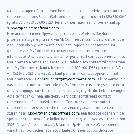
Mocht u vragen of problemen hebben, dan kunt u telefonisch contact
opnemen met ons EnigmaSoft-ondersteuningsteam op +1 (888) 360-0646
(gratis VS) / +353 76 680 3523 (Ierland/internationaal) of per e-mail op
support@enigmasoftware.com
.
Hoe annuleert u een SpyHunter-proefperiode? Als uw SpyHunter-
proefversie is geregistreerd via MyCommerce, kunt u de proefperiode
annuleren via MyCommerce door in te loggen op het MyAccount-
gedeelte van MyCommerce (zie uw bevestigingsmail voor meer
informatie). U kunt ook telefonisch of per e-mail contact opnemen met
MyCommerce om te annuleren. Als u telefonisch contact wilt opnemen
met MyCommerce, kunt u bellen met +1-800-406-4966 (gratis in de VS) of
+1-952-646-5022 (24x7x356). U kunt per e-mail contact opnemen met
MyCommerce via
ordersupport@mycommerce.com
. U kunt eenvoudig
vaststellen of uw proefperiode via MyCommerce is geregistreerd door
de bevestigingsmails te controleren die u bij registratie hebt ontvangen.
Als alternatief kunnen alle gebruikers ook rechtstreeks contact
opnemen met EnigmaSoft Limited. Gebruikers kunnen contact
opnemen met ons technische ondersteuningsteam door een e-mail te
sturen naar
support@enigmasoftware.com
, een ticket te openen in de
SpyHunter HelpDesk of te bellen naar +1 (888) 360-0646 (VS) / +353 76 680
3523 (Ierland/internationaal). U kunt de SpyHunter HelpDesk openen
vanuit het hoofdscherm van SpyHunter. Om een supportticket te