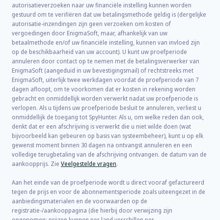
autorisatieverzoeken naar uw financiële instelling kunnen worden
gestuurd om te verifiëren dat uw betalingsmethode geldig is (dergelijke
autorisatie-inzendingen zijn geen verzoeken om kosten of
vergoedingen door EnigmaSoft, maar, afhankelijk van uw
betaalmethode en/of uw financiële instelling, kunnen van invloed zijn
op de beschikbaarheid van uw account). U kunt uw proefperiode
annuleren door contact op te nemen met de betalingsverwerker van
EnigmaSoft (aangeduid in uw bevestigingsmail) of rechtstreeks met
EnigmaSoft, uiterlijk twee werkdagen voordat de proefperiode van 7
dagen afloopt, om te voorkomen dat er kosten in rekening worden
gebracht en onmiddellijk worden verwerkt nadat uw proefperiode is
verlopen. Als u tijdens uw proefperiode besluit te annuleren, verliest u
onmiddellijk de toegang tot SpyHunter. Als u, om welke reden dan ook,
denkt dat er een afschrijving is verwerkt die u niet wilde doen (wat
bijvoorbeeld kan gebeuren op basis van systeembeheer), kunt u op elk
gewenst moment binnen 30 dagen na ontvangst annuleren en een
volledige terugbetaling van de afschrijving ontvangen. de datum van de
aankoopprijs. Zie
Veelgestelde vragen
.
Aan het einde van de proefperiode wordt u direct vooraf gefactureerd
tegen de prijs en voor de abonnementsperiode zoals uiteengezet in de
aanbiedingsmaterialen en de voorwaarden op de
registratie-/aankooppagina (die hierbij door verwijzing zijn
opgenomen; prijzen kunnen per land verschillen per