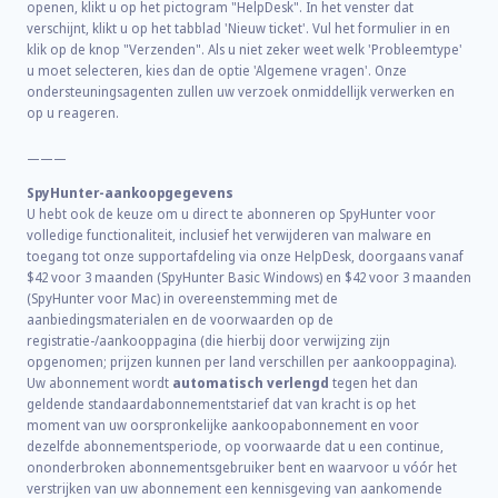
openen, klikt u op het pictogram "HelpDesk". In het venster dat
verschijnt, klikt u op het tabblad 'Nieuw ticket'. Vul het formulier in en
klik op de knop "Verzenden". Als u niet zeker weet welk 'Probleemtype'
u moet selecteren, kies dan de optie 'Algemene vragen'. Onze
ondersteuningsagenten zullen uw verzoek onmiddellijk verwerken en
op u reageren.
———
SpyHunter-aankoopgegevens
U hebt ook de keuze om u direct te abonneren op SpyHunter voor
volledige functionaliteit, inclusief het verwijderen van malware en
toegang tot onze supportafdeling via onze HelpDesk, doorgaans vanaf
$42
voor
3
maanden (SpyHunter Basic Windows) en
$42
voor
3
maanden
(SpyHunter voor Mac) in overeenstemming met de
aanbiedingsmaterialen en de voorwaarden op de
registratie-/aankooppagina (die hierbij door verwijzing zijn
opgenomen; prijzen kunnen per land verschillen per aankooppagina).
Uw abonnement wordt
automatisch verlengd
tegen het dan
geldende standaardabonnementstarief dat van kracht is op het
moment van uw oorspronkelijke aankoopabonnement en voor
dezelfde abonnementsperiode, op voorwaarde dat u een continue,
ononderbroken abonnementsgebruiker bent en waarvoor u vóór het
verstrijken van uw abonnement een kennisgeving van aankomende