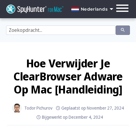
Skip
to
Nederlands
content
English
Dansk
Deutsch
Español
Hoe Verwijder Je
Français
ClearBrowser Adware
Italiano
Op Mac [Handleiding]
Nederlands
Norsk
Todor Pichurov
Geplaatst op
November 27, 2024
Bijgewerkt op
December 4, 2024
Português
Svenska