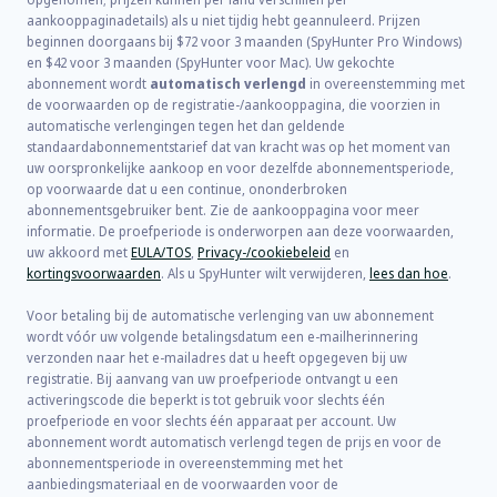
aankooppaginadetails) als u niet tijdig hebt geannuleerd. Prijzen
beginnen doorgaans bij
$72
voor
3
maanden (SpyHunter Pro Windows)
en
$42
voor
3
maanden (SpyHunter voor Mac). Uw gekochte
abonnement wordt
automatisch verlengd
in overeenstemming met
de voorwaarden op de registratie-/aankooppagina, die voorzien in
automatische verlengingen tegen het dan geldende
standaardabonnementstarief dat van kracht was op het moment van
uw oorspronkelijke aankoop en voor dezelfde abonnementsperiode,
op voorwaarde dat u een continue, ononderbroken
abonnementsgebruiker bent. Zie de aankooppagina voor meer
informatie. De proefperiode is onderworpen aan deze voorwaarden,
uw akkoord met
EULA/TOS
,
Privacy-/cookiebeleid
en
kortingsvoorwaarden
. Als u SpyHunter wilt verwijderen,
lees dan hoe
.
Voor betaling bij de automatische verlenging van uw abonnement
wordt vóór uw volgende betalingsdatum een e-mailherinnering
verzonden naar het e-mailadres dat u heeft opgegeven bij uw
registratie. Bij aanvang van uw proefperiode ontvangt u een
activeringscode die beperkt is tot gebruik voor slechts één
proefperiode en voor slechts één apparaat per account. Uw
abonnement wordt automatisch verlengd tegen de prijs en voor de
abonnementsperiode in overeenstemming met het
aanbiedingsmateriaal en de voorwaarden voor de