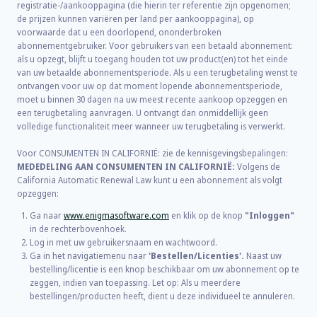
registratie-/aankooppagina (die hierin ter referentie zijn opgenomen;
de prijzen kunnen variëren per land per aankooppagina), op
voorwaarde dat u een doorlopend, ononderbroken
abonnementgebruiker. Voor gebruikers van een betaald abonnement:
als u opzegt, blijft u toegang houden tot uw product(en) tot het einde
van uw betaalde abonnementsperiode. Als u een terugbetaling wenst te
ontvangen voor uw op dat moment lopende abonnementsperiode,
moet u binnen 30 dagen na uw meest recente aankoop opzeggen en
een terugbetaling aanvragen. U ontvangt dan onmiddellijk geen
volledige functionaliteit meer wanneer uw terugbetaling is verwerkt.
Voor CONSUMENTEN IN CALIFORNIË: zie de kennisgevingsbepalingen:
MEDEDELING AAN CONSUMENTEN IN CALIFORNIË:
Volgens de
California Automatic Renewal Law kunt u een abonnement als volgt
opzeggen:
Ga naar
www.enigmasoftware.com
en klik op de knop
"Inloggen"
in de rechterbovenhoek.
Log in met uw gebruikersnaam en wachtwoord.
Ga in het navigatiemenu naar
'Bestellen/Licenties'.
Naast uw
bestelling/licentie is een knop beschikbaar om uw abonnement op te
zeggen, indien van toepassing. Let op: Als u meerdere
bestellingen/producten heeft, dient u deze individueel te annuleren.