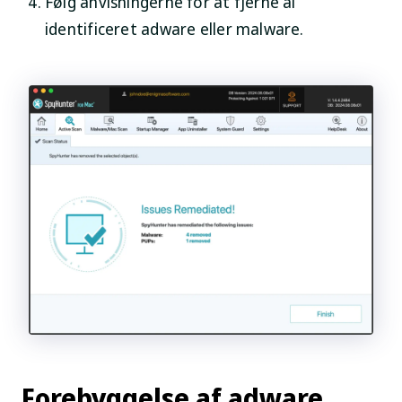
Følg anvisningerne for at fjerne al
identificeret adware eller malware.
Forebyggelse af adware