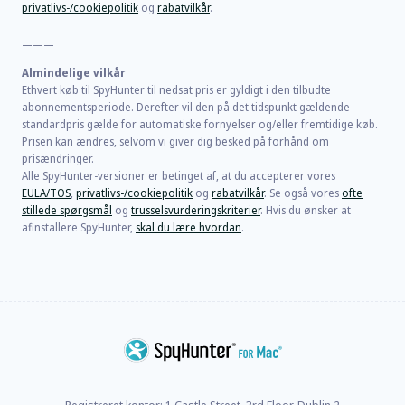
privatlivs-/cookiepolitik
og
rabatvilkår
.
———
Almindelige vilkår
Ethvert køb til SpyHunter til nedsat pris er gyldigt i den tilbudte
abonnementsperiode. Derefter vil den på det tidspunkt gældende
standardpris gælde for automatiske fornyelser og/eller fremtidige køb.
Prisen kan ændres, selvom vi giver dig besked på forhånd om
prisændringer.
Alle SpyHunter-versioner er betinget af, at du accepterer vores
EULA/TOS
,
privatlivs-/cookiepolitik
og
rabatvilkår
. Se også vores
ofte
stillede spørgsmål
og
trusselsvurderingskriterier
. Hvis du ønsker at
afinstallere SpyHunter,
skal du lære hvordan
.
Registreret kontor: 1 Castle Street, 3rd Floor, Dublin 2