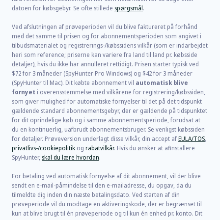
datoen for købsgebyr. Se ofte stillede
spørgsmål
.
Ved afslutningen af prøveperioden vil du blive faktureret på forhånd
med det samme til prisen og for abonnementsperioden som angivet i
tilbudsmaterialet og registrerings-/købssidens vilkår (som er indarbejdet
heri som reference; priserne kan variere fra land til land pr. købsside
detaljer), hvis du ikke har annulleret rettidigt. Prisen starter typisk ved
$72
for
3
måneder (SpyHunter Pro Windows) og
$42
for
3
måneder
(SpyHunter til Mac). Dit købte abonnement vil
automatisk blive
fornyet
i overensstemmelse med vilkårene for registrering/købssiden,
som giver mulighed for automatiske fornyelser til det på det tidspunkt
gældende standard abonnementsgebyr, der er gældende på tidspunktet
for dit oprindelige køb og i samme abonnementsperiode, forudsat at
du en kontinuerlig, uafbrudt abonnementsbruger. Se venligst købssiden
for detaljer. Prøveversion underlagt disse vilkår, din accept af
EULA/TOS
,
privatlivs-/cookiepolitik
og
rabatvilkår
. Hvis du ønsker at afinstallere
SpyHunter,
skal du lære hvordan
.
For betaling ved automatisk fornyelse af dit abonnement, vil der blive
sendt en e-mail-påmindelse til den e-mailadresse, du opgav, da du
tilmeldte dig inden din næste betalingsdato. Ved starten af din
prøveperiode vil du modtage en aktiveringskode, der er begrænset til
kun at blive brugt til én prøveperiode og til kun én enhed pr. konto. Dit