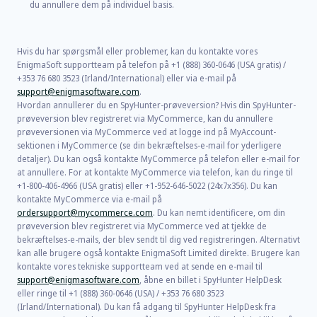
du annullere dem på individuel basis.
Hvis du har spørgsmål eller problemer, kan du kontakte vores
EnigmaSoft supportteam på telefon på +1 (888) 360-0646 (USA gratis) /
+353 76 680 3523 (Irland/International) eller via e-mail på
support@enigmasoftware.com
.
Hvordan annullerer du en SpyHunter-prøveversion? Hvis din SpyHunter-
prøveversion blev registreret via MyCommerce, kan du annullere
prøveversionen via MyCommerce ved at logge ind på MyAccount-
sektionen i MyCommerce (se din bekræftelses-e-mail for yderligere
detaljer). Du kan også kontakte MyCommerce på telefon eller e-mail for
at annullere. For at kontakte MyCommerce via telefon, kan du ringe til
+1-800-406-4966 (USA gratis) eller +1-952-646-5022 (24x7x356). Du kan
kontakte MyCommerce via e-mail på
ordersupport@mycommerce.com
. Du kan nemt identificere, om din
prøveversion blev registreret via MyCommerce ved at tjekke de
bekræftelses-e-mails, der blev sendt til dig ved registreringen. Alternativt
kan alle brugere også kontakte EnigmaSoft Limited direkte. Brugere kan
kontakte vores tekniske supportteam ved at sende en e-mail til
support@enigmasoftware.com
, åbne en billet i SpyHunter HelpDesk
eller ringe til +1 (888) 360-0646 (USA) / +353 76 680 3523
(Irland/International). Du kan få adgang til SpyHunter HelpDesk fra