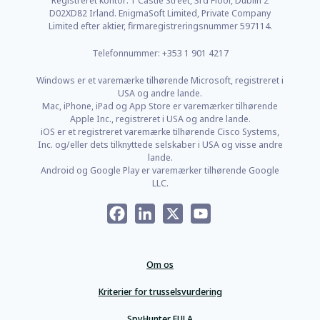
D02XD82 Irland. EnigmaSoft Limited, Private Company
Limited efter aktier, firmaregistreringsnummer 597114.
Telefonnummer: +353 1 901 4217
Windows er et varemærke tilhørende Microsoft, registreret i
USA og andre lande.
Mac, iPhone, iPad og App Store er varemærker tilhørende
Apple Inc., registreret i USA og andre lande.
iOS er et registreret varemærke tilhørende Cisco Systems,
Inc. og/eller dets tilknyttede selskaber i USA og visse andre
lande.
Android og Google Play er varemærker tilhørende Google
LLC.
Facebook
LinkedIn
X
YouTube
Om os
Kriterier for trusselsvurdering
SpyHunter EULA