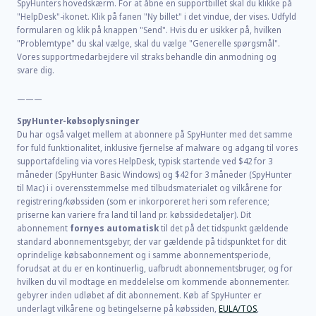
SpyHunters hovedskærm. For at åbne en supportbillet skal du klikke på
"HelpDesk"-ikonet. Klik på fanen "Ny billet" i det vindue, der vises. Udfyld
formularen og klik på knappen "Send". Hvis du er usikker på, hvilken
"Problemtype" du skal vælge, skal du vælge "Generelle spørgsmål".
Vores supportmedarbejdere vil straks behandle din anmodning og
svare dig.
———
SpyHunter-købsoplysninger
Du har også valget mellem at abonnere på SpyHunter med det samme
for fuld funktionalitet, inklusive fjernelse af malware og adgang til vores
supportafdeling via vores HelpDesk, typisk startende ved
$42
for
3
måneder (SpyHunter Basic Windows) og
$42
for
3
måneder (SpyHunter
til Mac) i i overensstemmelse med tilbudsmaterialet og vilkårene for
registrering/købssiden (som er inkorporeret heri som reference;
priserne kan variere fra land til land pr. købssidedetaljer). Dit
abonnement
fornyes automatisk
til det på det tidspunkt gældende
standard abonnementsgebyr, der var gældende på tidspunktet for dit
oprindelige købsabonnement og i samme abonnementsperiode,
forudsat at du er en kontinuerlig, uafbrudt abonnementsbruger, og for
hvilken du vil modtage en meddelelse om kommende abonnementer.
gebyrer inden udløbet af dit abonnement. Køb af SpyHunter er
underlagt vilkårene og betingelserne på købssiden,
EULA/TOS
,