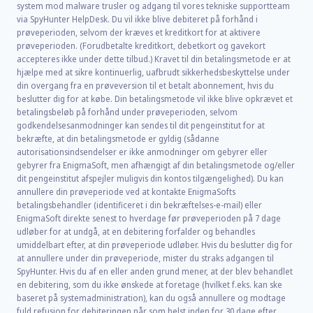
system mod malware trusler og adgang til vores tekniske supportteam
via SpyHunter HelpDesk. Du vil ikke blive debiteret på forhånd i
prøveperioden, selvom der kræves et kreditkort for at aktivere
prøveperioden. (Forudbetalte kreditkort, debetkort og gavekort
accepteres ikke under dette tilbud.) Kravet til din betalingsmetode er at
hjælpe med at sikre kontinuerlig, uafbrudt sikkerhedsbeskyttelse under
din overgang fra en prøveversion til et betalt abonnement, hvis du
beslutter dig for at købe. Din betalingsmetode vil ikke blive opkrævet et
betalingsbeløb på forhånd under prøveperioden, selvom
godkendelsesanmodninger kan sendes til dit pengeinstitut for at
bekræfte, at din betalingsmetode er gyldig (sådanne
autorisationsindsendelser er ikke anmodninger om gebyrer eller
gebyrer fra EnigmaSoft, men afhængigt af din betalingsmetode og/eller
dit pengeinstitut afspejler muligvis din kontos tilgængelighed). Du kan
annullere din prøveperiode ved at kontakte EnigmaSofts
betalingsbehandler (identificeret i din bekræftelses-e-mail) eller
EnigmaSoft direkte senest to hverdage før prøveperioden på 7 dage
udløber for at undgå, at en debitering forfalder og behandles
umiddelbart efter, at din prøveperiode udløber. Hvis du beslutter dig for
at annullere under din prøveperiode, mister du straks adgangen til
SpyHunter. Hvis du af en eller anden grund mener, at der blev behandlet
en debitering, som du ikke ønskede at foretage (hvilket f.eks. kan ske
baseret på systemadministration), kan du også annullere og modtage
fuld refusion for debiteringen når som helst inden for 30 dage efter