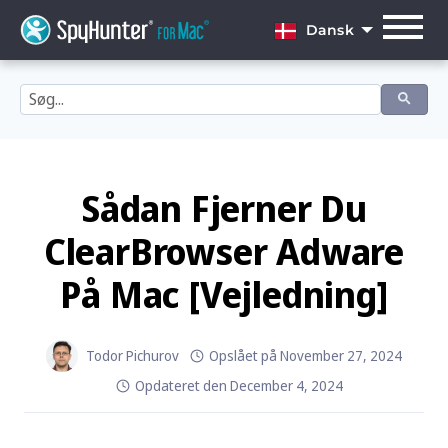
Skip
to
Dansk
content
English
Dansk
Deutsch
Español
Sådan Fjerner Du
Français
ClearBrowser Adware
Italiano
På Mac [Vejledning]
Nederlands
Norsk
Todor Pichurov
Opslået på
November 27, 2024
Opdateret den
December 4, 2024
Português
Svenska