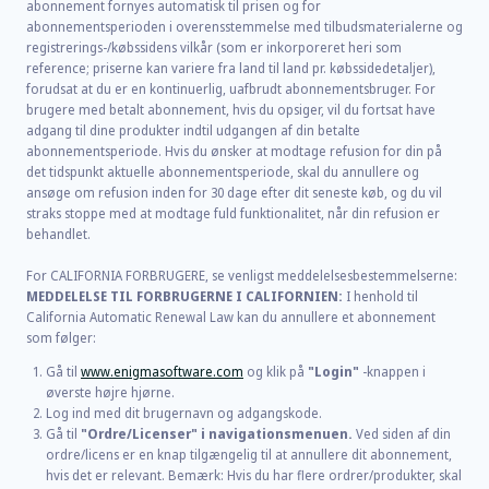
abonnement fornyes automatisk til prisen og for
abonnementsperioden i overensstemmelse med tilbudsmaterialerne og
registrerings-/købssidens vilkår (som er inkorporeret heri som
reference; priserne kan variere fra land til land pr. købssidedetaljer),
forudsat at du er en kontinuerlig, uafbrudt abonnementsbruger. For
brugere med betalt abonnement, hvis du opsiger, vil du fortsat have
adgang til dine produkter indtil udgangen af din betalte
abonnementsperiode. Hvis du ønsker at modtage refusion for din på
det tidspunkt aktuelle abonnementsperiode, skal du annullere og
ansøge om refusion inden for 30 dage efter dit seneste køb, og du vil
straks stoppe med at modtage fuld funktionalitet, når din refusion er
behandlet.
For CALIFORNIA FORBRUGERE, se venligst meddelelsesbestemmelserne:
MEDDELELSE TIL FORBRUGERNE I CALIFORNIEN:
I henhold til
California Automatic Renewal Law kan du annullere et abonnement
som følger:
Gå til
www.enigmasoftware.com
og klik på
"Login"
-knappen i
øverste højre hjørne.
Log ind med dit brugernavn og adgangskode.
Gå til
"Ordre/Licenser" i navigationsmenuen.
Ved siden af din
ordre/licens er en knap tilgængelig til at annullere dit abonnement,
hvis det er relevant. Bemærk: Hvis du har flere ordrer/produkter, skal