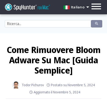
Skip
to
Italiano
content
English
Dansk
Deutsch
Español
Come Rimuovere Bloom
Français
Adware Su Mac [Guida
Italiano
Semplice]
Nederlands
Norsk
Todor Pichurov
Postato su
Novembre 5, 2024
Aggiornato il
Novembre 5, 2024
Português
Svenska