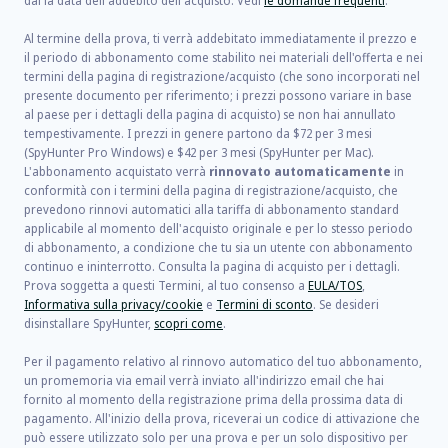
dal la data dell'addebito dell'acquisto. Vedi
le domande frequenti
.
Al termine della prova, ti verrà addebitato immediatamente il prezzo e
il periodo di abbonamento come stabilito nei materiali dell'offerta e nei
termini della pagina di registrazione/acquisto (che sono incorporati nel
presente documento per riferimento; i prezzi possono variare in base
al paese per i dettagli della pagina di acquisto) se non hai annullato
tempestivamente. I prezzi in genere partono da
$72
per
3
mesi
(SpyHunter Pro Windows) e
$42
per
3
mesi (SpyHunter per Mac).
L'abbonamento acquistato verrà
rinnovato automaticamente
in
conformità con i termini della pagina di registrazione/acquisto, che
prevedono rinnovi automatici alla tariffa di abbonamento standard
applicabile al momento dell'acquisto originale e per lo stesso periodo
di abbonamento, a condizione che tu sia un utente con abbonamento
continuo e ininterrotto. Consulta la pagina di acquisto per i dettagli.
Prova soggetta a questi Termini, al tuo consenso a
EULA/TOS
,
Informativa sulla privacy/cookie
e
Termini di sconto
. Se desideri
disinstallare SpyHunter,
scopri come
.
Per il pagamento relativo al rinnovo automatico del tuo abbonamento,
un promemoria via email verrà inviato all'indirizzo email che hai
fornito al momento della registrazione prima della prossima data di
pagamento. All'inizio della prova, riceverai un codice di attivazione che
può essere utilizzato solo per una prova e per un solo dispositivo per