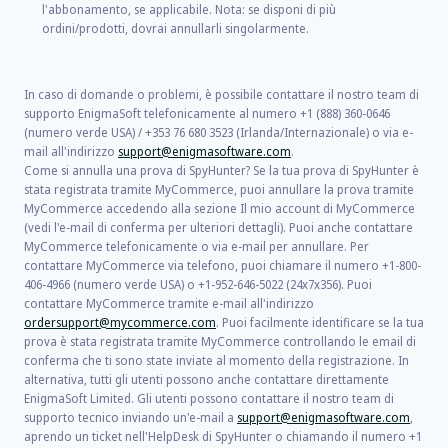
l'abbonamento, se applicabile. Nota: se disponi di più
ordini/prodotti, dovrai annullarli singolarmente.
In caso di domande o problemi, è possibile contattare il nostro team di
supporto EnigmaSoft telefonicamente al numero +1 (888) 360-0646
(numero verde USA) / +353 76 680 3523 (Irlanda/Internazionale) o via e-
mail all'indirizzo
support@enigmasoftware.com
.
Come si annulla una prova di SpyHunter? Se la tua prova di SpyHunter è
stata registrata tramite MyCommerce, puoi annullare la prova tramite
MyCommerce accedendo alla sezione Il mio account di MyCommerce
(vedi l'e-mail di conferma per ulteriori dettagli). Puoi anche contattare
MyCommerce telefonicamente o via e-mail per annullare. Per
contattare MyCommerce via telefono, puoi chiamare il numero +1-800-
406-4966 (numero verde USA) o +1-952-646-5022 (24x7x356). Puoi
contattare MyCommerce tramite e-mail all'indirizzo
ordersupport@mycommerce.com
. Puoi facilmente identificare se la tua
prova è stata registrata tramite MyCommerce controllando le email di
conferma che ti sono state inviate al momento della registrazione. In
alternativa, tutti gli utenti possono anche contattare direttamente
EnigmaSoft Limited. Gli utenti possono contattare il nostro team di
supporto tecnico inviando un'e-mail a
support@enigmasoftware.com
,
aprendo un ticket nell'HelpDesk di SpyHunter o chiamando il numero +1