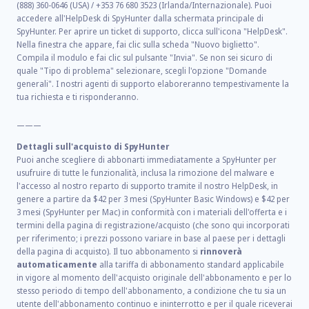
(888) 360-0646 (USA) / +353 76 680 3523 (Irlanda/Internazionale). Puoi
accedere all'HelpDesk di SpyHunter dalla schermata principale di
SpyHunter. Per aprire un ticket di supporto, clicca sull'icona "HelpDesk".
Nella finestra che appare, fai clic sulla scheda "Nuovo biglietto".
Compila il modulo e fai clic sul pulsante "Invia". Se non sei sicuro di
quale "Tipo di problema" selezionare, scegli l'opzione "Domande
generali". I nostri agenti di supporto elaboreranno tempestivamente la
tua richiesta e ti risponderanno.
———
Dettagli sull'acquisto di SpyHunter
Puoi anche scegliere di abbonarti immediatamente a SpyHunter per
usufruire di tutte le funzionalità, inclusa la rimozione del malware e
l'accesso al nostro reparto di supporto tramite il nostro HelpDesk, in
genere a partire da
$42
per
3
mesi (SpyHunter Basic Windows) e
$42
per
3
mesi (SpyHunter per Mac) in conformità con i materiali dell'offerta e i
termini della pagina di registrazione/acquisto (che sono qui incorporati
per riferimento; i prezzi possono variare in base al paese per i dettagli
della pagina di acquisto). Il tuo abbonamento si
rinnoverà
automaticamente
alla tariffa di abbonamento standard applicabile
in vigore al momento dell'acquisto originale dell'abbonamento e per lo
stesso periodo di tempo dell'abbonamento, a condizione che tu sia un
utente dell'abbonamento continuo e ininterrotto e per il quale riceverai