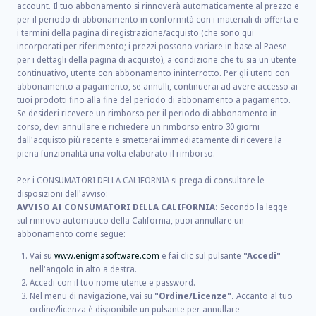
account. Il tuo abbonamento si rinnoverà automaticamente al prezzo e
per il periodo di abbonamento in conformità con i materiali di offerta e
i termini della pagina di registrazione/acquisto (che sono qui
incorporati per riferimento; i prezzi possono variare in base al Paese
per i dettagli della pagina di acquisto), a condizione che tu sia un utente
continuativo, utente con abbonamento ininterrotto. Per gli utenti con
abbonamento a pagamento, se annulli, continuerai ad avere accesso ai
tuoi prodotti fino alla fine del periodo di abbonamento a pagamento.
Se desideri ricevere un rimborso per il periodo di abbonamento in
corso, devi annullare e richiedere un rimborso entro 30 giorni
dall'acquisto più recente e smetterai immediatamente di ricevere la
piena funzionalità una volta elaborato il rimborso.
Per i CONSUMATORI DELLA CALIFORNIA si prega di consultare le
disposizioni dell'avviso:
AVVISO AI CONSUMATORI DELLA CALIFORNIA:
Secondo la legge
sul rinnovo automatico della California, puoi annullare un
abbonamento come segue:
Vai su
www.enigmasoftware.com
e fai clic sul pulsante
"Accedi"
nell'angolo in alto a destra.
Accedi con il tuo nome utente e password.
Nel menu di navigazione, vai su
"Ordine/Licenze".
Accanto al tuo
ordine/licenza è disponibile un pulsante per annullare