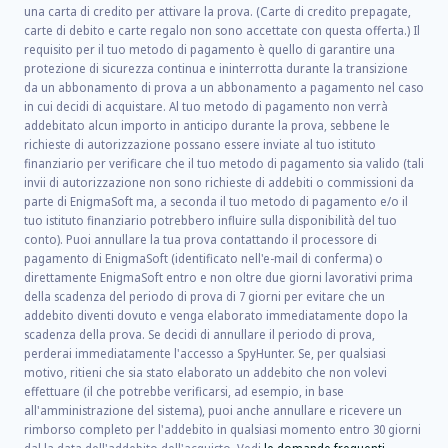
una carta di credito per attivare la prova. (Carte di credito prepagate,
carte di debito e carte regalo non sono accettate con questa offerta.) Il
requisito per il tuo metodo di pagamento è quello di garantire una
protezione di sicurezza continua e ininterrotta durante la transizione
da un abbonamento di prova a un abbonamento a pagamento nel caso
in cui decidi di acquistare. Al tuo metodo di pagamento non verrà
addebitato alcun importo in anticipo durante la prova, sebbene le
richieste di autorizzazione possano essere inviate al tuo istituto
finanziario per verificare che il tuo metodo di pagamento sia valido (tali
invii di autorizzazione non sono richieste di addebiti o commissioni da
parte di EnigmaSoft ma, a seconda il tuo metodo di pagamento e/o il
tuo istituto finanziario potrebbero influire sulla disponibilità del tuo
conto). Puoi annullare la tua prova contattando il processore di
pagamento di EnigmaSoft (identificato nell'e-mail di conferma) o
direttamente EnigmaSoft entro e non oltre due giorni lavorativi prima
della scadenza del periodo di prova di 7 giorni per evitare che un
addebito diventi dovuto e venga elaborato immediatamente dopo la
scadenza della prova. Se decidi di annullare il periodo di prova,
perderai immediatamente l'accesso a SpyHunter. Se, per qualsiasi
motivo, ritieni che sia stato elaborato un addebito che non volevi
effettuare (il che potrebbe verificarsi, ad esempio, in base
all'amministrazione del sistema), puoi anche annullare e ricevere un
rimborso completo per l'addebito in qualsiasi momento entro 30 giorni