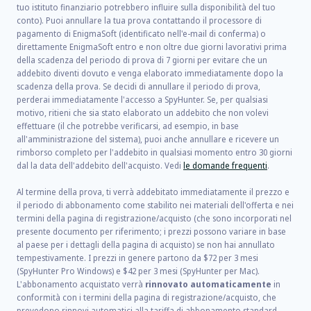
tuo istituto finanziario potrebbero influire sulla disponibilità del tuo
conto). Puoi annullare la tua prova contattando il processore di
pagamento di EnigmaSoft (identificato nell'e-mail di conferma) o
direttamente EnigmaSoft entro e non oltre due giorni lavorativi prima
della scadenza del periodo di prova di 7 giorni per evitare che un
addebito diventi dovuto e venga elaborato immediatamente dopo la
scadenza della prova. Se decidi di annullare il periodo di prova,
perderai immediatamente l'accesso a SpyHunter. Se, per qualsiasi
motivo, ritieni che sia stato elaborato un addebito che non volevi
effettuare (il che potrebbe verificarsi, ad esempio, in base
all'amministrazione del sistema), puoi anche annullare e ricevere un
rimborso completo per l'addebito in qualsiasi momento entro 30 giorni
dal la data dell'addebito dell'acquisto. Vedi
le domande frequenti
.
Al termine della prova, ti verrà addebitato immediatamente il prezzo e
il periodo di abbonamento come stabilito nei materiali dell'offerta e nei
termini della pagina di registrazione/acquisto (che sono incorporati nel
presente documento per riferimento; i prezzi possono variare in base
al paese per i dettagli della pagina di acquisto) se non hai annullato
tempestivamente. I prezzi in genere partono da
$72
per
3
mesi
(SpyHunter Pro Windows) e
$42
per
3
mesi (SpyHunter per Mac).
L'abbonamento acquistato verrà
rinnovato automaticamente
in
conformità con i termini della pagina di registrazione/acquisto, che
prevedono rinnovi automatici alla tariffa di abbonamento standard