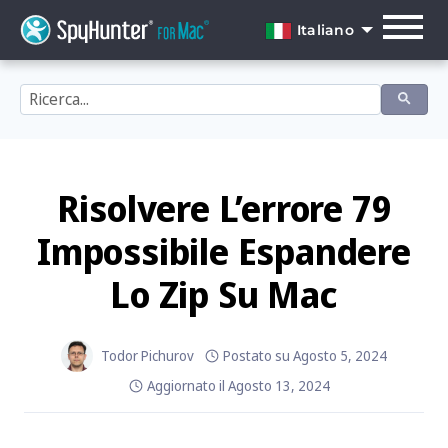
Skip
to
Italiano
content
English
Dansk
Deutsch
Español
Risolvere L’errore 79
Français
Impossibile Espandere
Italiano
Lo Zip Su Mac
Nederlands
Norsk
Todor Pichurov
Postato su
Agosto 5, 2024
Aggiornato il
Agosto 13, 2024
Português
Svenska