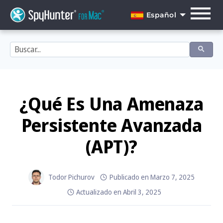
Skip
to
Español
content
English
Dansk
Deutsch
Español
¿Qué Es Una Amenaza
Français
Persistente Avanzada
Italiano
(APT)?
Nederlands
Norsk
Todor Pichurov
Publicado en
Marzo 7, 2025
Actualizado en
Abril 3, 2025
Português
Svenska