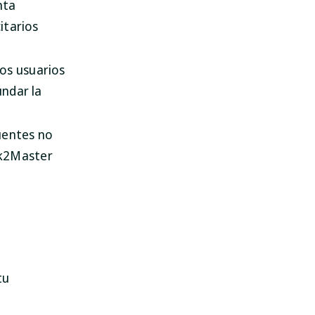
nta
itarios
los usuarios
undar la
uentes no
ck2Master
tu