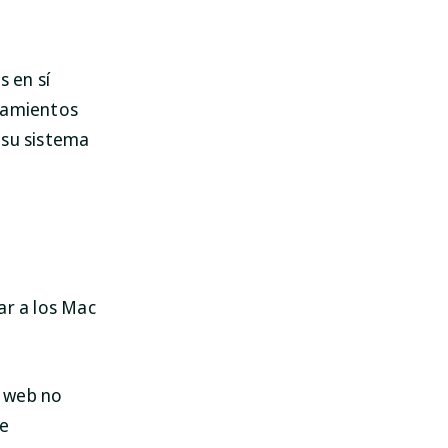
 en sí
rtamientos
 su sistema
SpyHunter para Mac
¡Protege tu Mac hoy!
DESCARGAR
ar a los Mac
io web no
ue