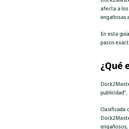
afecta a los
engañosas e
En esta guí
pasos exact
¿Qué 
Dock2Master
publicidad”
Clasificada
Dock2Master
engañosos, 