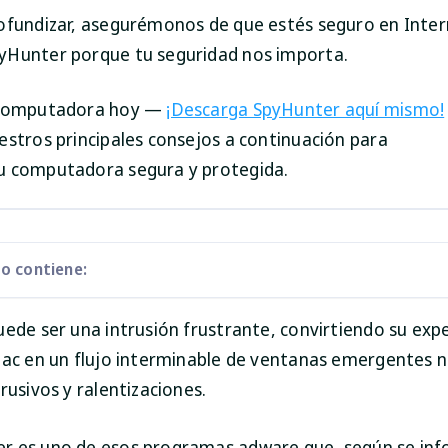
ofundizar, asegurémonos de que estés seguro en Inter
Hunter porque tu seguridad nos importa.
 computadora hoy —
¡Descarga SpyHunter aquí mismo!
estros principales consejos a continuación para
u computadora segura y protegida.
lo contiene:
uede ser una intrusión frustrante, convirtiendo su exp
Mac en un flujo interminable de ventanas emergentes 
rusivos y ralentizaciones.
 es uno de esos programas adware que, según se inf