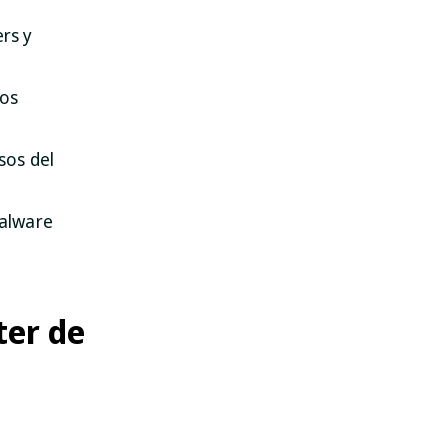
rs y
tos
sos del
malware
ter de