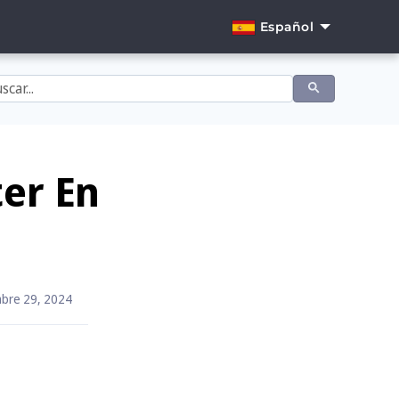
Español
English
Dansk
Deutsch
Español
er En
Français
Italiano
Nederlands
bre 29, 2024
Norsk
Português
Svenska