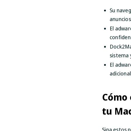
Su naveg
anuncios
El adwar
confiden
Dock2Mas
sistema 
El adwar
adicional
Cómo 
tu Ma
Siga estos 