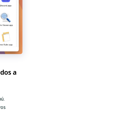
ados a
nú.
vos