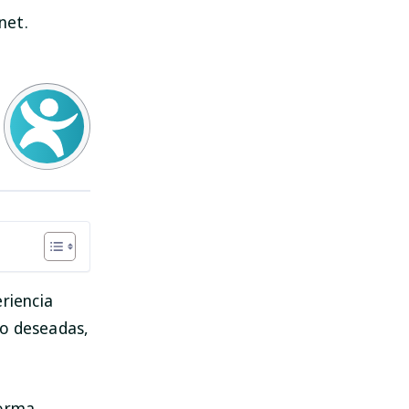
net.
eriencia
no deseadas,
orma,