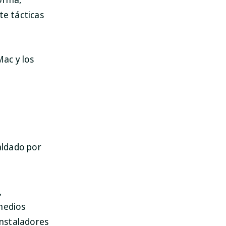
te tácticas
ac y los
aldado por
,
 medios
instaladores