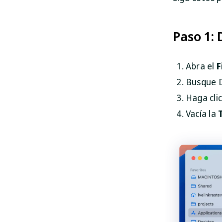
Paso 1:
Abra el
F
Busque D
Haga clic
Vacía la