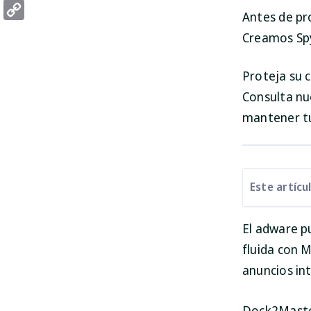
Threads
Antes de pr
Copy
Creamos Spy
Link
Proteja su
Consulta nu
mantener t
Este artícu
El adware p
fluida con 
anuncios int
Dock2Master