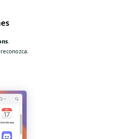
nes
ons
.
 reconozca.