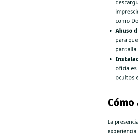
descargu
imprescin
como Do
Abuso d
para que
pantalla
Instalad
oficiale
ocultos e
Cómo 
La presenci
experiencia