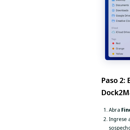
Paso 2: 
Dock2M
Abra
Fin
Ingrese 
sospecho