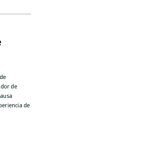
e
 de
ador de
causa
periencia de