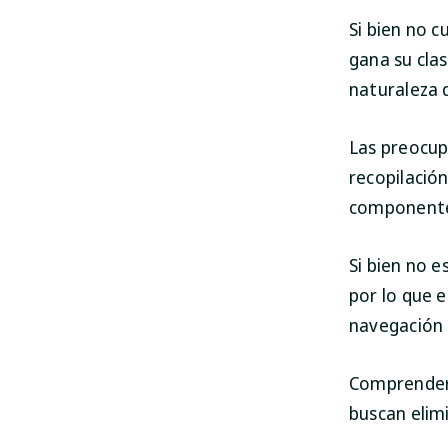
Si bien no c
gana su cla
naturaleza 
Las preocupa
recopilación
componente
Si bien no e
por lo que e
navegación 
Comprender s
buscan elim