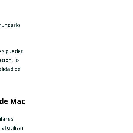
inundarlo
nes pueden
ción, lo
lidad del
 de Mac
ilares
l utilizar