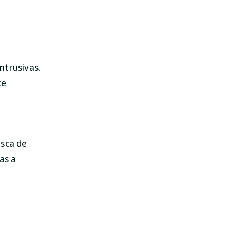
intrusivas.
ce
usca de
as a