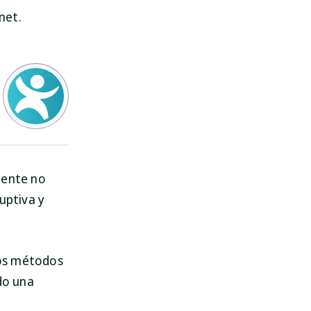
net.
mente no
uptiva y
los métodos
do una