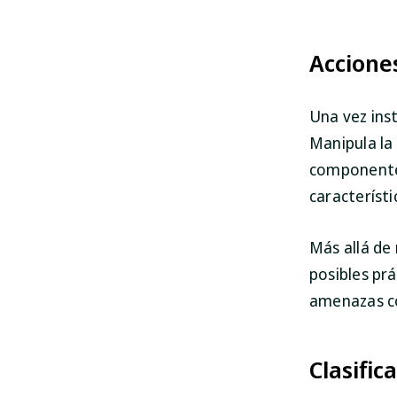
Acciones
Una vez inst
Manipula la
componentes
característ
Más allá de
posibles pr
amenazas c
Clasific