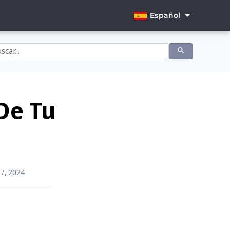
Español
English
Dansk
Deutsch
Español
 De Tu
Français
)
Italiano
Nederlands
7, 2024
Norsk
Português
Svenska