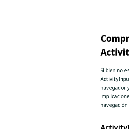
Compre
Activi
Si bien no 
ActivityInp
navegador y
implicacione
navegación 
Activit