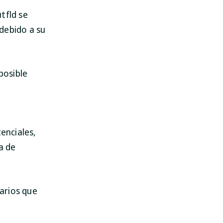
utfld se
debido a su
posible
enciales,
a de
uarios que