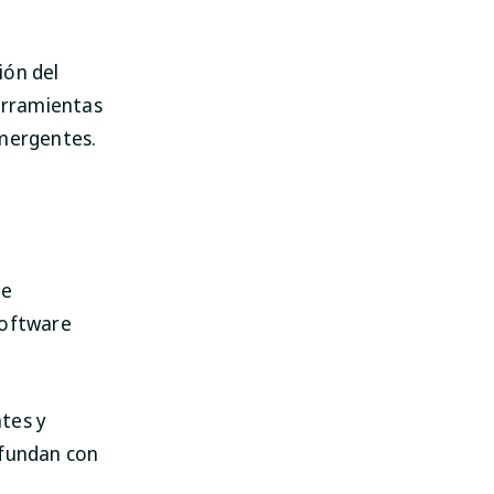
ión del
erramientas
emergentes.
SpyHunter para Mac
¡Protege tu Mac hoy!
de
DESCARGAR
software
tes y
nfundan con