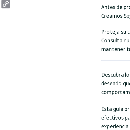
Threads
Antes de pr
Copy
Creamos Spy
Link
Proteja su
Consulta nu
mantener t
Descubra lo
deseado que
comportami
Esta guía p
efectivos p
experiencia