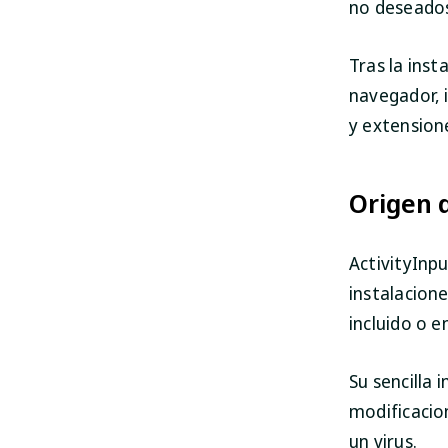
no deseados
Tras la inst
navegador, 
y extension
Origen d
ActivityInpu
instalacion
incluido o 
Su sencilla
modificacio
un virus.