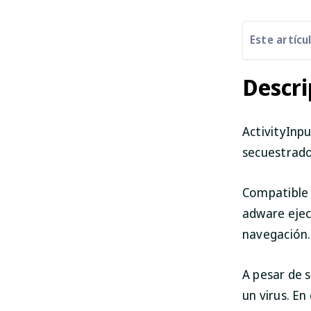
Este artícu
Descri
ActivityInp
secuestrado
Compatible 
adware ejec
navegación.
A pesar de s
un virus. E