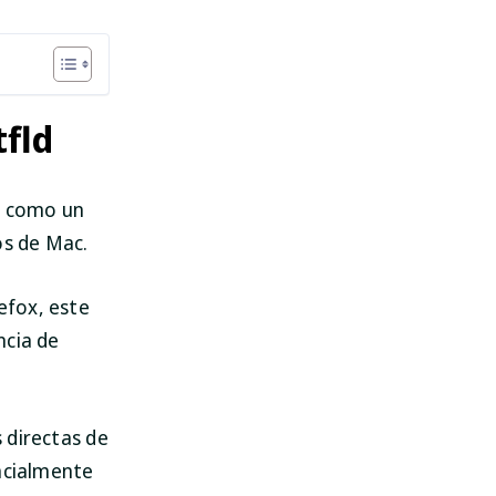
tfld
a como un
os de Mac.
efox, este
ncia de
s directas de
encialmente