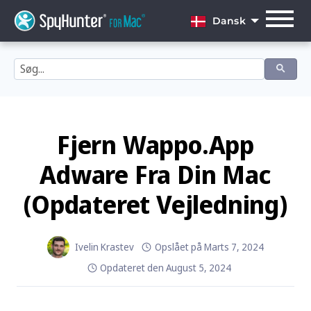
Skip
to
Dansk
content
English
Dansk
Deutsch
Español
Fjern Wappo.app
Français
Adware Fra Din Mac
Italiano
(Opdateret Vejledning)
Nederlands
Norsk
Ivelin Krastev
Opslået på
Marts 7, 2024
Opdateret den
August 5, 2024
Português
Svenska