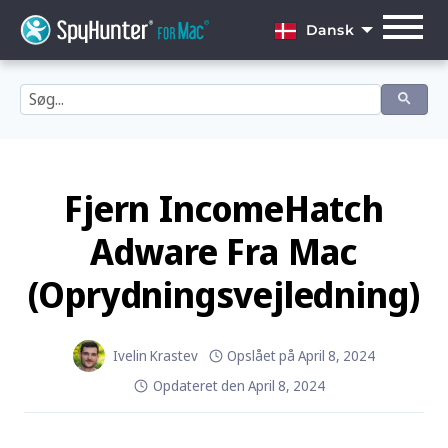
Skip
to
Dansk
content
English
Dansk
Deutsch
Español
Fjern IncomeHatch
Français
Adware Fra Mac
Italiano
(Oprydningsvejledning)
Nederlands
Norsk
Ivelin Krastev
Opslået på
April 8, 2024
Opdateret den
April 8, 2024
Português
Svenska