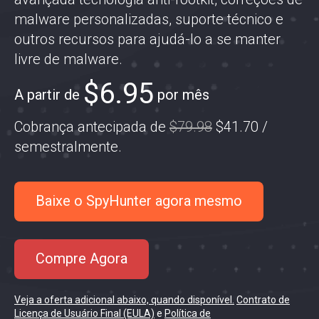
malware personalizadas, suporte técnico e
outros recursos para ajudá-lo a se manter
livre de malware.
$6.95
A partir de
por mês
Cobrança antecipada de
$79.98
$41.70
/
semestralmente
.
Baixe o SpyHunter agora mesmo
Compre Agora
Veja a oferta adicional abaixo, quando disponível.
Contrato de
Licença de Usuário Final (EULA)
e
Política de