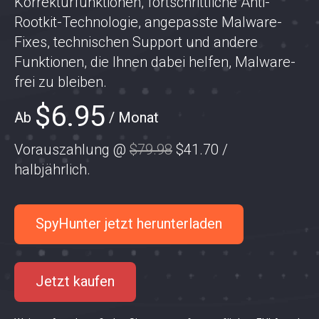
Korrekturfunktionen, fortschrittliche Anti-
Rootkit-Technologie, angepasste Malware-
Fixes, technischen Support und andere
Funktionen, die Ihnen dabei helfen, Malware-
frei zu bleiben.
$6.95
Ab
/ Monat
Vorauszahlung @
$79.98
$41.70
/
halbjährlich
.
SpyHunter jetzt herunterladen
Jetzt kaufen