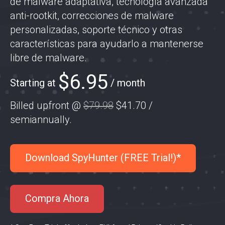
de malware adaptativa, tecnología avanzada
anti-rootkit, correcciones de malware
personalizadas, soporte técnico y otras
características para ayudarlo a mantenerse
libre de malware.
$6.95
Starting at
/ month
Billed upfront @
$79.98
$41.70
/
semiannually
.
Download SpyHunter (FREE Trial!)*
Compra Ahora