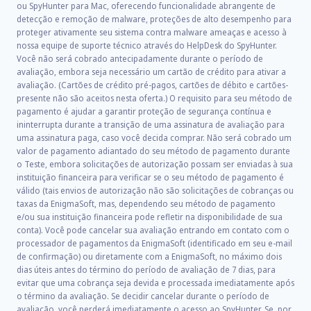
ou SpyHunter para Mac, oferecendo funcionalidade abrangente de
detecção e remoção de malware, proteções de alto desempenho para
proteger ativamente seu sistema contra malware ameaças e acesso à
nossa equipe de suporte técnico através do HelpDesk do SpyHunter.
Você não será cobrado antecipadamente durante o período de
avaliação, embora seja necessário um cartão de crédito para ativar a
avaliação. (Cartões de crédito pré-pagos, cartões de débito e cartões-
presente não são aceitos nesta oferta.) O requisito para seu método de
pagamento é ajudar a garantir proteção de segurança contínua e
ininterrupta durante a transição de uma assinatura de avaliação para
uma assinatura paga, caso você decida comprar. Não será cobrado um
valor de pagamento adiantado do seu método de pagamento durante
o Teste, embora solicitações de autorização possam ser enviadas à sua
instituição financeira para verificar se o seu método de pagamento é
válido (tais envios de autorização não são solicitações de cobranças ou
taxas da EnigmaSoft, mas, dependendo seu método de pagamento
e/ou sua instituição financeira pode refletir na disponibilidade de sua
conta). Você pode cancelar sua avaliação entrando em contato com o
processador de pagamentos da EnigmaSoft (identificado em seu e-mail
de confirmação) ou diretamente com a EnigmaSoft, no máximo dois
dias úteis antes do término do período de avaliação de 7 dias, para
evitar que uma cobrança seja devida e processada imediatamente após
o término da avaliação. Se decidir cancelar durante o período de
avaliação, você perderá imediatamente o acesso ao SpyHunter. Se, por