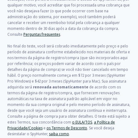
qualquer motivo, você acreditar que foi processada uma cobrança que
você não desejava fazer (o que pode ocorrer com base na
administração do sistema, por exemplo), você também poderá
cancelar e receber um reembolso total pela cobrança a qualquer
momento dentro de 30 dias após a data da cobrança da compra.
Consulte
Perguntas frequentes
.
No final do teste, você será cobrado imediatamente pelo preço e pelo
período de assinatura conforme estabelecido nos materiais de oferta e
nos termos da página de registro/compra (que são incorporados aqui
por referência; os preços podem variar de acordo com o país por
detalhes da página de compra) se você não tiver cancelado em tempo
hábil. O preço normalmente começa em
$72
por
3
meses (SpyHunter
Pro Windows) e
$42
por
3
meses (SpyHunter para Mac). Sua assinatura
adquirida será
renovada automaticamente
de acordo com os
termos da página de registro/compra, que fornecem renovações
automáticas na taxa de assinatura padrão aplicável em vigor no
momento da sua compra original e pelo mesmo período de assinatura,
desde que você seja um usuário de assinatura contínua e ininterrupta.
Consulte a página de compra para obter detalhes. O teste está sujeito a
estes Termos, sua concordância com
o EULA/TOS
,
a Política de
Privacidade/Cookies
e
os Termos de Desconto
. Se você deseja
desinstalar o SpyHunter,
saiba como
.