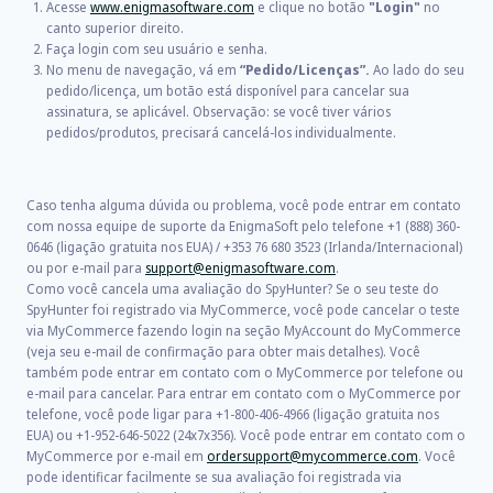
Acesse
www.enigmasoftware.com
e clique no botão
"Login"
no
canto superior direito.
Faça login com seu usuário e senha.
No menu de navegação, vá em
“Pedido/Licenças”.
Ao lado do seu
pedido/licença, um botão está disponível para cancelar sua
assinatura, se aplicável. Observação: se você tiver vários
pedidos/produtos, precisará cancelá-los individualmente.
Caso tenha alguma dúvida ou problema, você pode entrar em contato
com nossa equipe de suporte da EnigmaSoft pelo telefone +1 (888) 360-
0646 (ligação gratuita nos EUA) / +353 76 680 3523 (Irlanda/Internacional)
ou por e-mail para
support@enigmasoftware.com
.
Como você cancela uma avaliação do SpyHunter? Se o seu teste do
SpyHunter foi registrado via MyCommerce, você pode cancelar o teste
via MyCommerce fazendo login na seção MyAccount do MyCommerce
(veja seu e-mail de confirmação para obter mais detalhes). Você
também pode entrar em contato com o MyCommerce por telefone ou
e-mail para cancelar. Para entrar em contato com o MyCommerce por
telefone, você pode ligar para +1-800-406-4966 (ligação gratuita nos
EUA) ou +1-952-646-5022 (24x7x356). Você pode entrar em contato com o
MyCommerce por e-mail em
ordersupport@mycommerce.com
. Você
pode identificar facilmente se sua avaliação foi registrada via