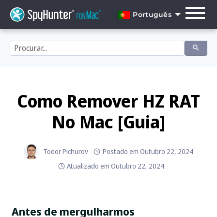
Skip
to
Português
content
English
Dansk
Deutsch
Español
Como Remover HZ RAT
Français
No Mac [Guia]
Italiano
Nederlands
Todor Pichurov
Postado em
Outubro 22, 2024
Atualizado em
Outubro 22, 2024
Norsk
Português
Antes de mergulharmos
Svenska