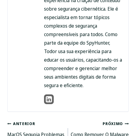
experiência na criação de conteúdo
sobre segurança cibernética. Ele é
especialista em tornar tópicos
complexos de segurança
compreensíveis para todos. Como
parte da equipe do SpyHunter,
Todor usa sua experiência para
educar os usuários, capacitando-os a
compreender e gerenciar melhor
seus ambientes digitais de forma
segura e eficiente.
Pós-
ANTERIOR
PRÓXIMO
MacOS Sequoia Problemas
Como Remover O Malware