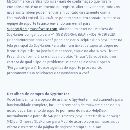
MyCommerce verificando os e-mails de confirmação que foram
enviados a você no momento do registro. Alternativamente, todos os
usuários também podem entrar em contato diretamente com a
EnigmaSoft Limited. Os usuários podem entrar em contato com nossa
equipe de suporte técnico enviando um e-mail para
support@enigmasoftware.com
, abrindo um ticket no HelpDesk do
SpyHunter ou ligando para +1 (888) 360-0646 (EUA) / +353 76 680 3523
(Irlanda/Internacional). Você pode acessar o HelpDesk do SpyHunter na
tela principal do SpyHunter. Para abrir um ticket de suporte, clique no
ícone “HelpDesk”. Na janela que aparece, clique na aba “Novo Ticket”.
Preencha o formulário e clique no botão "Enviar". Se você não tiver
certeza de qual “Tipo de problema” selecionar, escolha a opção
“Perguntas gerais”. Nossos agentes de suporte processarão
prontamente sua solicitação e responderão a você.
———
Detalhes de compra do SpyHunter
Você também tem a opção de assinar o SpyHunter imediatamente para
funcionalidade completa, incluindo remoção de malware e acesso ao
nosso departamento de suporte por meio do nosso HelpDesk,
normalmente a partir de
$42
por
3
meses (SpyHunter Basic Windows) e
$42
por
3
meses (SpyHunter para Mac) de acordo com os materiais de
oferta e os termos da página de registro/compra (que são