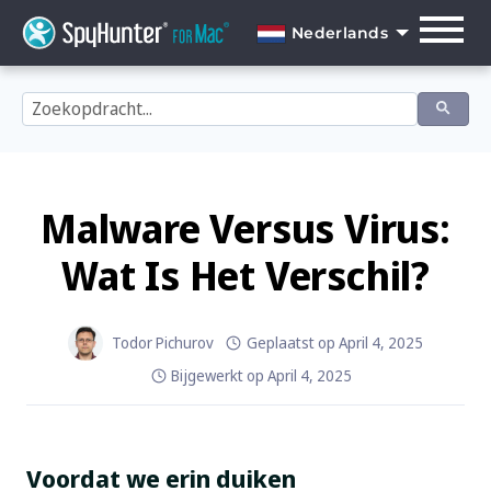
Skip
to
Nederlands
content
English
Dansk
Deutsch
Español
Malware Versus Virus:
Français
Wat Is Het Verschil?
Italiano
Nederlands
Todor Pichurov
Geplaatst op
April 4, 2025
Bijgewerkt op
April 4, 2025
Norsk
Português
Voordat we erin duiken
Svenska