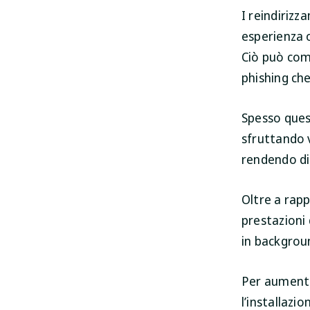
I reindiriz
esperienza o
Ciò può compo
phishing che
Spesso ques
sfruttando v
rendendo diff
Oltre a rapp
prestazioni 
in backgroun
Per aumenta
l’installazi