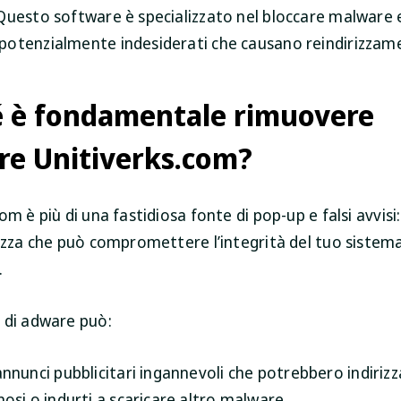
Questo software è specializzato nel bloccare malware 
otenzialmente indesiderati che causano reindirizzame
é è fondamentale rimuovere
re Unitiverks.com?
om è più di una fastidiosa fonte di pop-up e falsi avvisi:
rezza che può compromettere l’integrità del tuo sistem
.
 di adware può:
nunci pubblicitari ingannevoli che potrebbero indirizzar
osi o indurti a scaricare altro malware.