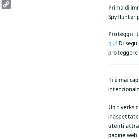
Threads
Prima di imm
Copy
SpyHunter p
Link
Proteggi il
qui!
Di segui
proteggere 
Ti è mai cap
intenzionalm
Unitiverks.c
inaspettate 
utenti attra
pagine web 