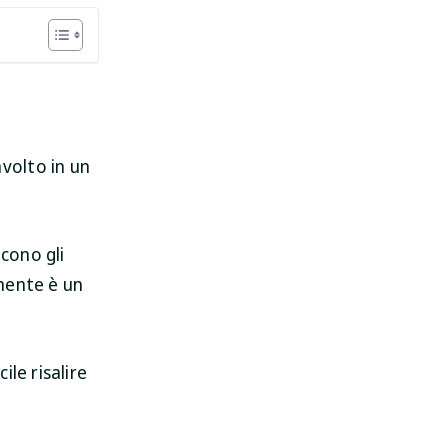
volto in un
SpyHunter per Mac
Proteggi il tuo Mac oggi!
ucono gli
amente è un
SCARICAMENTO
le risalire