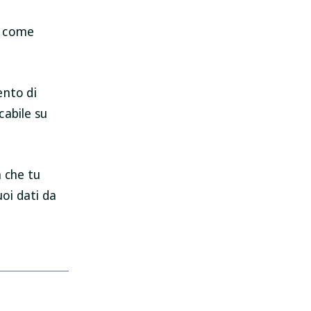
e come
ento di
cabile su
a che tu
uoi dati da