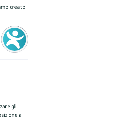
biamo creato
i
zare gli
osizione a