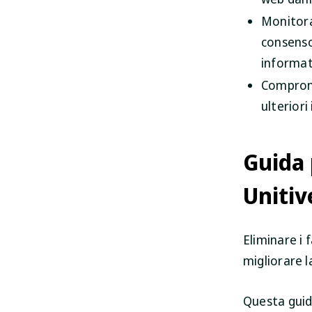
Monitora
consenso,
informati
Comprome
ulteriori 
Guida 
Unitiv
Eliminare i 
migliorare l
Questa guid