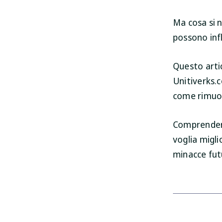
Ma cosa si 
possono infl
Questo arti
Unitiverks.c
come rimuov
Comprendere
voglia migli
minacce fut