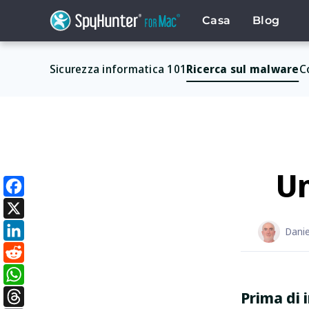
Skip
to
Casa
Blog
content
Sicurezza informatica 101
Ricerca sul malware
C
Un
Facebook
X
Dani
LinkedIn
Reddit
Prima di
WhatsApp