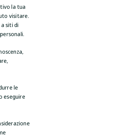
tivo la tua
uto visitare.
a siti di
 personali.
onoscenza,
are,
durre le
ro eseguire
nsiderazione
ome