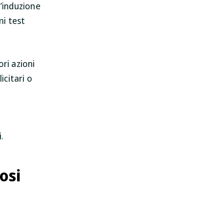
l’induzione
mi test
ri azioni
icitari o
.
osi