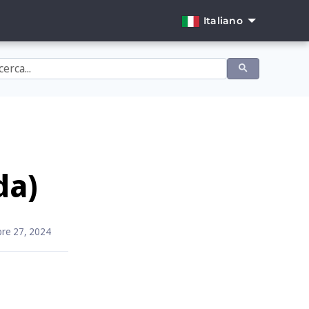
Italiano
English
Dansk
Deutsch
Español
Français
da)
Italiano
Nederlands
re 27, 2024
Norsk
Português
Svenska