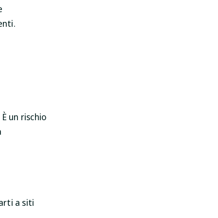
e
nti.
 È un rischio
a
ti a siti