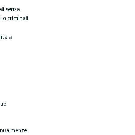
ali senza
 o criminali
ità a
può
manualmente