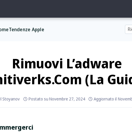
ome
Tendenze Apple
Rimuovi L’adware
itiverks.com (La Gui
el Stoyanov
Postato su
Novembre 27, 2024
Aggiornato il
Novemb
 immergerci