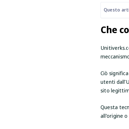
Questo arti
Che co
Unitiverks.
meccanismo 
Ciò signific
utenti dall’
sito legitti
Questa tecni
all’origine o