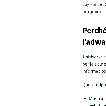
SpyHunter. 
programmi p
Perch
l’adwa
Unitiverks.c
per la sicu
informatico
Questo tipo
Mostra an
web dann