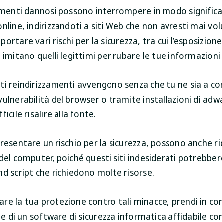
zamenti dannosi possono interrompere in modo significa
nline, indirizzandoti a siti Web che non avresti mai vol
rtare vari rischi per la sicurezza, tra cui l’esposizione 
 imitano quelli legittimi per rubare le tue informazioni
ti reindirizzamenti avvengono senza che tu ne sia a c
ulnerabilità del browser o tramite installazioni di adw
icile risalire alla fonte.
resentare un rischio per la sicurezza, possono anche ri
del computer, poiché questi siti indesiderati potrebbe
d script che richiedono molte risorse.
re la tua protezione contro tali minacce, prendi in co
one di un software di sicurezza informatica affidabile c